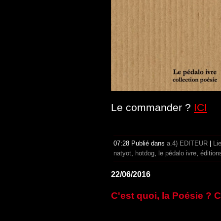
Le commander ?
ICI
07:28 Publié dans
a.4) EDITEUR
|
Li
natyot
,
hotdog
,
le pédalo ivre
,
édition
22/06/2016
C'est quoi, la Poésie ? C