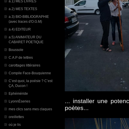
a.1) MES LIVRES
a.2) MES TEXTES
a.3) BIO-BIBLIOGRAPHIE
(avec traces d'O.G.M)
a.4) EDITEUR
a.5) ANIMATEUR DU
CABARET POETIQUE
Boussole
C.A.P de lettres
carottages littéraires
Compile Face-Bouquienne
C’est quoi, la poésie ? C’est
ÇA, Ducon !
Ephéméride
... installer une pote
LyonnÈseries
poètes...
mes clics sans mes claques
oreillettes
où je lis