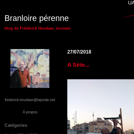
UA
Branloire pérenne
blog de Frédérick Houdaer, écrivain
27/07/2018
A Sète...
frederick.houdaer@laposte.net
À propos
Catégories