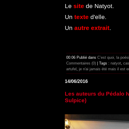
Le
site
de Natyot.
Un
texte
d'elle.
Un
autre extrait
.
00:06 Publié dans
C’est quoi, la poé
Commentaires (0)
| Tags :
natyot
,
ca
artufel
,
je n'ai jamais été mais il est
14/06/2016
Les auteurs du Pédalo Iv
Sulpice)