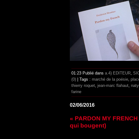
01:23 Publié dans
a.4) EDITEUR
,
SI
(0)
| Tags :
marché de la poésie
,
plac
thierry roquet
,
jean-marc flahaut
,
naty
farine
02/06/2016
« PARDON MY FRENCH » 
qui bougent)