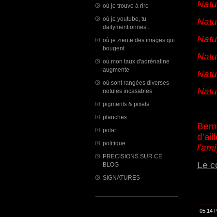
Natu
où je trouve à rire
où je youtube, tu
Natu
dailymentionnes...
Natu
où je zieute des images qui
bougent
Natu
où mon taux d'adrénaline
augmente
Natu
où sont rangées diverses
Natu
notules incasables
pigments & pixels
planches
Bern
polar
d’ail
politique
l’ami
PRECISIONS SUR CE
Le 
BLOG
SIGNATURES
05:14 