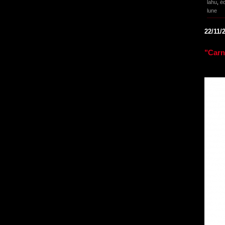
lahu
,
éd
lune
22/11/
"Carn