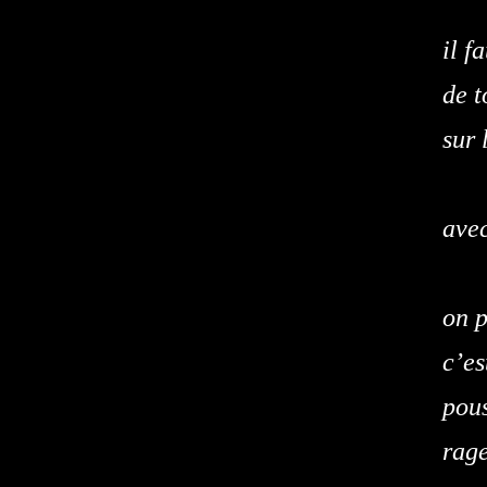
il f
de t
sur 
avec
on 
c’e
pous
rag