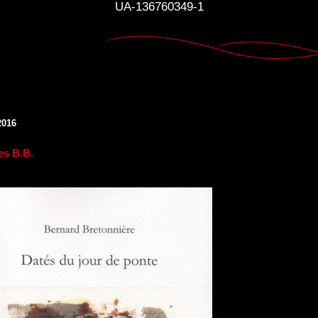
UA-136760349-1
2016
les B.B.