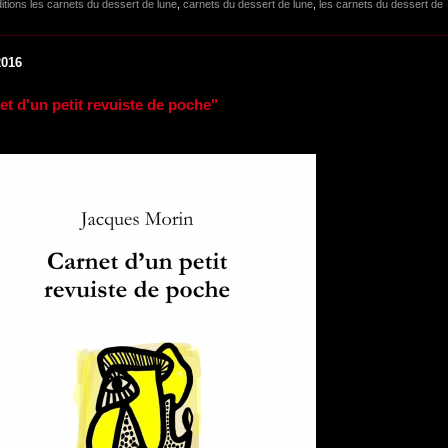
itions les carnets du dessert de lune
,
carnets du dessert de lune
,
les carnets du dessert de
2016
et d'un petit revuiste de poche"