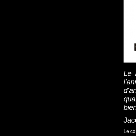
Le 
l'
d'a
quan
bie
Jac
Le c