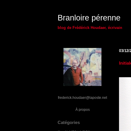
Branloire pérenne
blog de Frédérick Houdaer, écrivain
03/12/
Initia
frederick.houdaer@laposte.net
À propos
Catégories