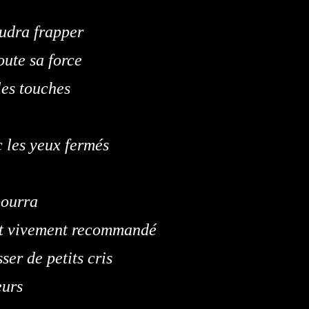
audra frapper
oute sa force
les touches
 les yeux fermés
pourra
st vivement recommandé
ser de petits cris
eurs