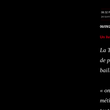
06:32 
jacque
06/09/
Un li
La T
de p
bail
« o
mét