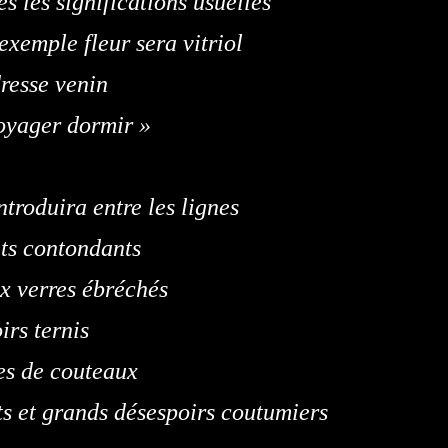
es les significations usuelles
exemple fleur sera vitriol
resse venin
oyager dormir »
ntroduira entre les lignes
ts contondants
x verres ébréchés
irs ternis
es de couteaux
ts et grands désespoirs coutumiers