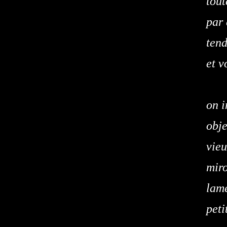
tout
par 
tend
et v
on i
obje
vieu
miro
lam
peti