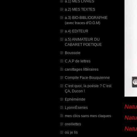
a.1) MES LIVRES
a.2) MES TEXTES
a.3) BIO-BIBLIOGRAPHIE
(avec traces d'O.G.M)
a.4) EDITEUR
a.5) ANIMATEUR DU
CABARET POETIQUE
Boussole
C.A.P de lettres
carottages littéraires
Compile Face-Bouquienne
C’est quoi, la poésie ? C’est
ÇA, Ducon !
Ephéméride
Natu
LyonnÈseries
mes clics sans mes claques
Natu
oreillettes
Natu
où je lis