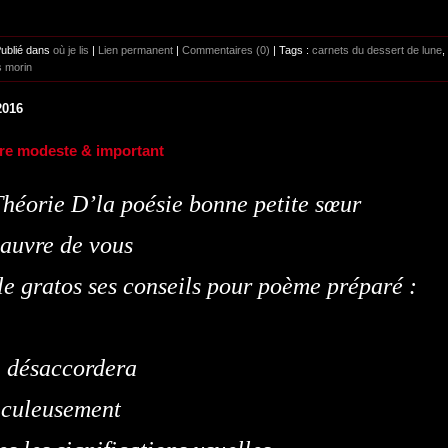
Publié dans
où je lis
|
Lien permanent
|
Commentaires (0)
| Tags :
carnets du dessert de lune
,
s morin
2016
vre modeste & important
héorie D’la poésie bonne petite sœur
auvre de vous
le gratos ses conseils pour poème préparé :
n désaccordera
iculeusement