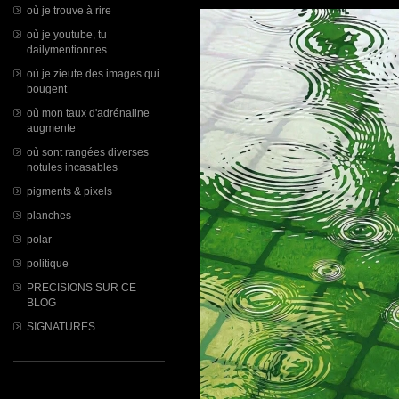
où je trouve à rire
où je youtube, tu
dailymentionnes...
où je zieute des images qui
bougent
où mon taux d'adrénaline
augmente
où sont rangées diverses
notules incasables
pigments & pixels
planches
polar
politique
PRECISIONS SUR CE
BLOG
SIGNATURES