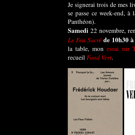
Je signerai trois de mes li
se passe ce week-end, à 
Panthéon).
Samedi
22 novembre, ren
de 10h30 à
Le Feu Sacré
la table, mon
essai sur 
Fond Vert
recueil
.