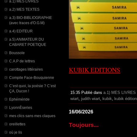
a.1) MES LIVRES
a.2) MES TEXTES
a.3) BIO-BIBLIOGRAPHIE
(avec traces d'O.G.M)
a.4) EDITEUR
a.5) ANIMATEUR DU
CABARET POETIQUE
Boussole
C.A.P de lettres
KUBIK EDITIONS
carottages littéraires
Compile Face-Bouquienne
C’est quoi, la poésie ? C’est
ÇA, Ducon !
15:35 Publié dans
a.1) MES LIVRES
wiart
,
judith wiart
,
kubik
,
kubik éditio
Ephéméride
LyonnÈseries
16/06/2026
mes clics sans mes claques
Toujours...
oreillettes
où je lis