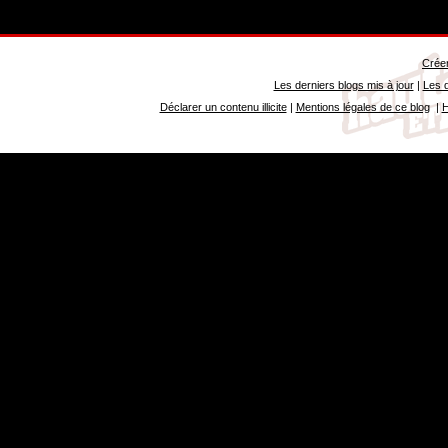
Créer
Les derniers blogs mis à jour
|
Les d
Déclarer un contenu illicite
|
Mentions légales de ce blog
|
H