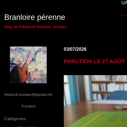
UA
Branloire pérenne
blog de Frédérick Houdaer, écrivain
03/07/2026
PARUTION LE 27 AOÛT
frederick.houdaer@laposte.net
À propos
Catégories