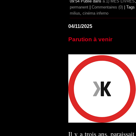
09:54 Publié dans
a.1) MES LIVRES
permanent
|
Commentaires (0)
| Tags
milius
,
cinéma inferno
04/11/2025
Parution à venir
Il y a trois ans, paraissai