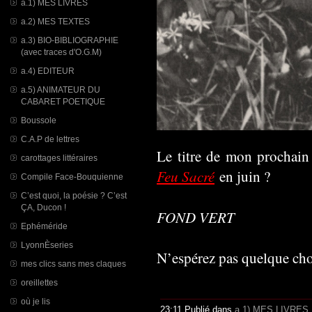
a.1) MES LIVRES
a.2) MES TEXTES
a.3) BIO-BIBLIOGRAPHIE
(avec traces d'O.G.M)
a.4) EDITEUR
a.5) ANIMATEUR DU
CABARET POETIQUE
Boussole
C.A.P de lettres
Le titre de mon prochain 
carottages littéraires
Feu Sacré
en juin ?
Compile Face-Bouquienne
C’est quoi, la poésie ? C’est
ÇA, Ducon !
FOND VERT
Ephéméride
LyonnÈseries
N’espérez pas quelque ch
mes clics sans mes claques
oreillettes
où je lis
23:11 Publié dans
a.1) MES LIVRES