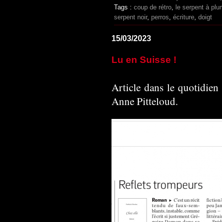
Tags :
coup de rétro
,
le serpent à pl
serpent noir
,
perros
,
écriture
,
doigt
15/03/2023
Lu en Suisse !
Article dans le quotidie
Anne Pitteloud.