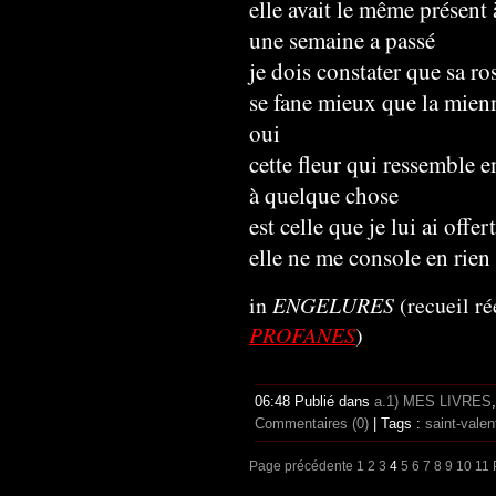
elle avait le même présent 
une semaine a passé
je dois constater que sa ro
se fane mieux que la mien
oui
cette fleur qui ressemble 
à quelque chose
est celle que je lui ai offer
elle ne me console en rien
in
ENGELURES
(recueil r
PROFANES
)
06:48 Publié dans
a.1) MES LIVRES
Commentaires (0)
| Tags :
saint-valen
Page précédente
1
2
3
4
5
6
7
8
9
10
11