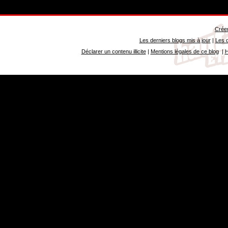
Créer
Les derniers blogs mis à jour
|
Les d
Déclarer un contenu illicite
|
Mentions légales de ce blog
|
H