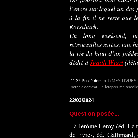
l’encre sur lequel un des 
à la fin il ne reste que 
Rorschach.
Un long week-end, une
retrouvailles ratées, une 
la vie du haut d’un piéde
dédié à
Judith Wiart
(déta
11:32 Publié dans
a.1) MES LIVRES
patrick corneau
,
le lorgnon mélancoli
22/03/2024
Question posée...
...à Jérôme Leroy (éd. La
de livres, éd. Gallimard, 