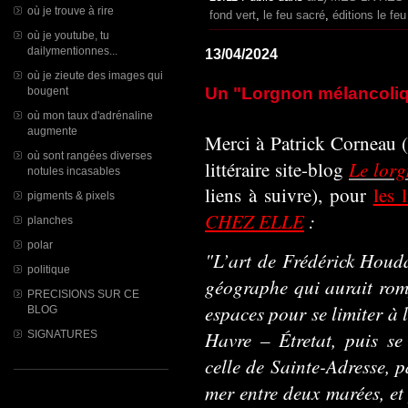
où je trouve à rire
fond vert
,
le feu sacré
,
éditions le fe
où je youtube, tu
dailymentionnes...
13/04/2024
où je zieute des images qui
Un "Lorgnon mélancoli
bougent
où mon taux d'adrénaline
augmente
Merci à Patrick Corneau (d
où sont rangées diverses
Le lor
littéraire site-blog
notules incasables
liens à suivre), pour
les 
pigments & pixels
CHEZ ELLE
:
planches
polar
"L’art de Frédérick Houd
politique
géographe qui aurait rom
PRECISIONS SUR CE
espaces pour se limiter à 
BLOG
Havre – Étretat, puis se
SIGNATURES
celle de Sainte-Adresse, p
mer entre deux marées, et 