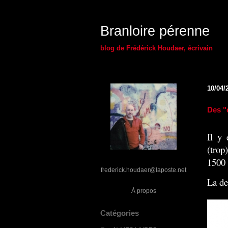
Branloire pérenne
blog de Frédérick Houdaer, écrivain
10/04/
Des "
Il y
(trop
1500 
frederick.houdaer@laposte.net
La de
À propos
Catégories