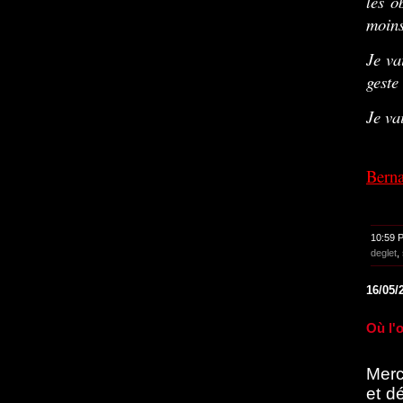
les o
moins
Je va
geste
Je va
Berna
10:59 
deglet
,
16/05/
Où l'
Merc
et d