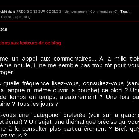
Publié dans
PRECISIONS SUR CE BLOG
|
Lien permanent
|
Commentaires (0)
| Tags :
,
charlie chaplin
,
blog
2016
ions aux lecteurs de ce blog
e un appel aux commentaires... A la mille troi
ième notule, il ne me semble pas trop tôt pour vou
roger.
 quelle fréquence lisez-vous, consultez-vous (san
r la langue ni même ouvrir la bouche) ce blog ? Un
 de temps en temps, aléatoirement ? Une fois pa
ine ? Tous les jours ?
-vous une "catégorie" préférée (voir sur la gauch
et écran) ? Un sujet, une thématique précise qui vou
e à le consulter plus particulièrement ? Bref, qu'
vez-vous ?