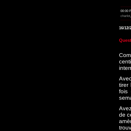
00:00 
charlot
16/12/
Quest
Comm
cent
inter
Avec
tire
fois
sema
Avez
de c
amèn
trou