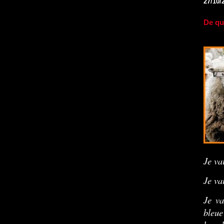
27/10/
De que
Je va
Je va
Je va
bleue