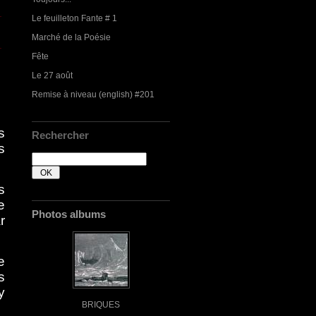
Le feuilleton Fante # 1
Marché de la Poésie
Fête
Le 27 août
Remise à niveau (english) #201
s
Rechercher
s
s
e
Photos albums
r
e
s
y
BRIQUES