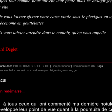
bjets tout comme nous suivent leur pente mais se désagrègen
 vite
is vous laisser glisser votre carte vitale sous le plexiglas en 
 économe en gouttelettes
is vous laisser attendre dans le couloir, qu’on vous appelle
rd Deglet
Publié dans
PRECISIONS SUR CE BLOG
|
Lien permanent
|
Commentaires (0)
| Tags :
sarieloubal
,
coronavirus
,
covid
,
masque obligatoire
,
masque
,
gel
2018
on redémarre...
i à tous ceux qui ont commenté ma dernière notul
éveloppé leur point de vue quant à la poursuite de c