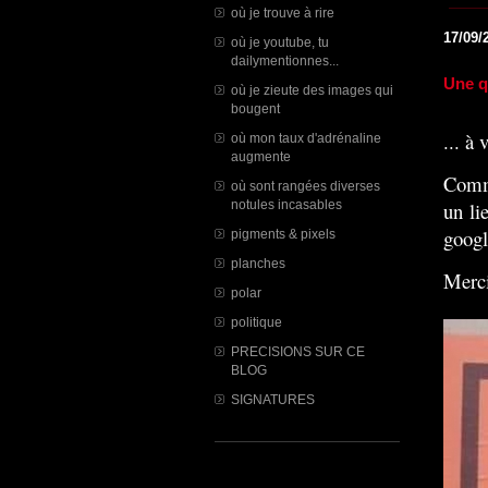
où je trouve à rire
17/09/
où je youtube, tu
dailymentionnes...
Une q
où je zieute des images qui
bougent
... à
où mon taux d'adrénaline
augmente
C
omm
où sont rangées diverses
notules incasables
un li
googl
pigments & pixels
planches
Merci
polar
politique
PRECISIONS SUR CE
BLOG
SIGNATURES