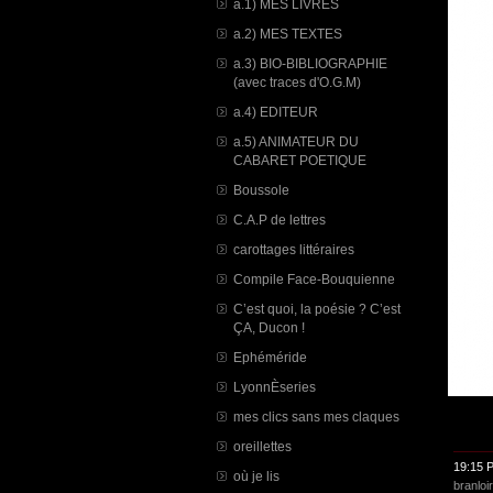
a.1) MES LIVRES
a.2) MES TEXTES
a.3) BIO-BIBLIOGRAPHIE
(avec traces d'O.G.M)
a.4) EDITEUR
a.5) ANIMATEUR DU
CABARET POETIQUE
Boussole
C.A.P de lettres
carottages littéraires
Compile Face-Bouquienne
C’est quoi, la poésie ? C’est
ÇA, Ducon !
Ephéméride
LyonnÈseries
mes clics sans mes claques
oreillettes
19:15 
où je lis
branloi