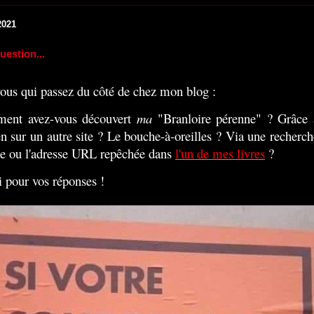
2021
uestion...
 vous qui passez du côté de chez mon blog :
ent avez-vous découvert
ma
"Branloire pérenne" ? Grâce 
en sur un autre site ? Le bouche-à-oreilles ? Via une recherch
e ou l'adresse URL repêchée dans
l'un de mes livres
?
 pour vos réponses !