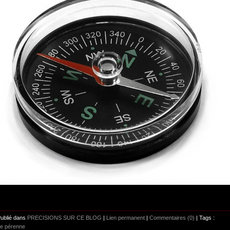
Publié dans
PRECISIONS SUR CE BLOG
|
Lien permanent
|
Commentaires (0)
| Tags :
re pérenne