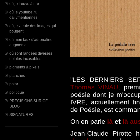
où je trouve à rire
où je youtube, tu
dailymentionnes...
où je zieute des images qui
bougent
où mon taux d'adrénaline
augmente
où sont rangées diverses
notules incasables
pigments & pixels
planches
"LES DERNIERS SE
polar
Thomas VINAU
, premi
politique
poésie dont je m'occ
IVRE, actuellement fin
PRECISIONS SUR CE
BLOG
de Poésie, est comma
SIGNATURES
On en parle
là
et
là au
Jean-Claude Pirotte h