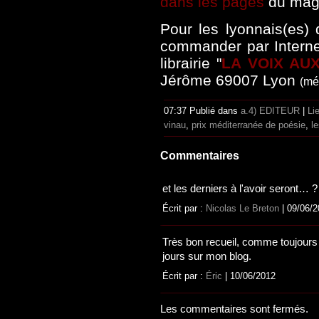
dans les pages
du mag
Pour les lyonnais(es) 
commander par Internet
librairie "
LA VOIX AU
Jérôme 69007 Lyon
(mé
07:37 Publié dans
a.4) EDITEUR
|
Li
vinau
,
prix méditerranée de poésie
,
l
Commentaires
et les derniers à l'avoir seront… ? 
Écrit par :
Nicolas Le Breton
| 09/06/
Très bon recueil, comme toujour
jours sur mon blog.
Écrit par :
Éric
| 10/06/2012
Les commentaires sont fermés.