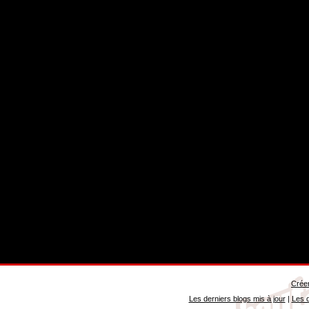
Créer
Les derniers blogs mis à jour
|
Les d