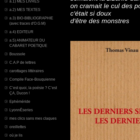
a.1) MES LIVRES
on cramait le cul des p
a.2) MES TEXTES
c'était si doux
a.3) BIO-BIBLIOGRAPHIE
d'être des monstres
(avec traces d'O.G.M)
a.4) EDITEUR
a.5) ANIMATEUR DU
CABARET POETIQUE
Boussole
C.A.P de lettres
carottages littéraires
Compile Face-Bouquienne
C’est quoi, la poésie ? C’est
ÇA, Ducon !
Ephéméride
LyonnÈseries
mes clics sans mes claques
oreillettes
où je lis