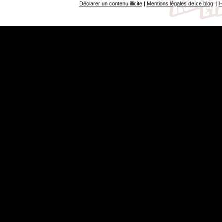
Déclarer un contenu illicite
|
Mentions légales de ce blog
|
H