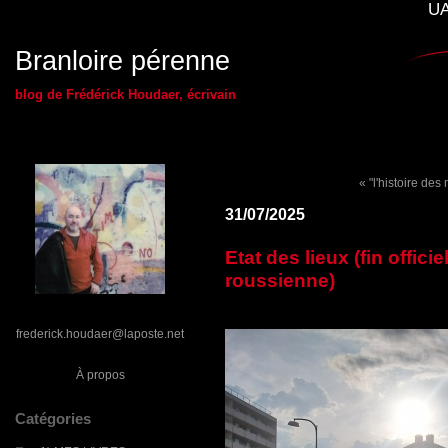
UA
Branloire pérenne
blog de Frédérick Houdaer, écrivain
« "l'histoire de
31/07/2025
Etat des lieux (fin offici
roussienne)
frederick.houdaer@laposte.net
À propos
Catégories