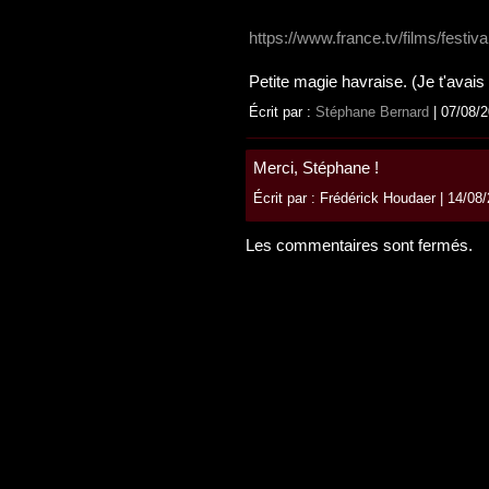
https://www.france.tv/films/festi
Petite magie havraise. (Je t'avais 
Écrit par :
Stéphane Bernard
| 07/08/
Merci, Stéphane !
Écrit par : Frédérick Houdaer | 14/08
Les commentaires sont fermés.