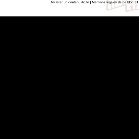
Déclarer un contenu illicite
|
Mentions légales de ce blog
|
H