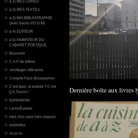
a.1) MES LIVRES
a.2) MES TEXTES
a.3) BIO-BIBLIOGRAPHIE
(avec traces d'O.G.M)
a.4) EDITEUR
a.5) ANIMATEUR DU
CABARET POETIQUE
Boussole
C.A.P de lettres
carottages littéraires
Compile Face-Bouquienne
C’est quoi, la poésie ? C’est
Dernière boîte aux livres 
ÇA, Ducon !
Ephéméride
LyonnÈseries
mes clics sans mes claques
oreillettes
où je lis