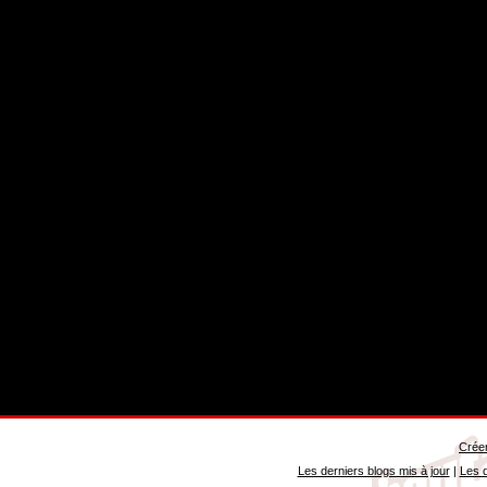
Créer
Les derniers blogs mis à jour
|
Les d