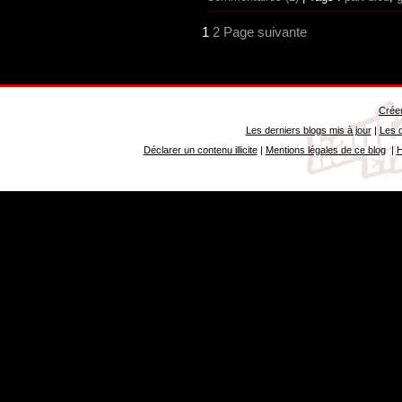
1
2
Page suivante
Créer
Les derniers blogs mis à jour
|
Les d
Déclarer un contenu illicite
|
Mentions légales de ce blog
|
H