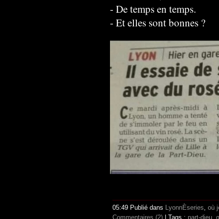
- De temps en temps.
- Et elles sont bonnes ?
05:49 Publié dans
LyonnÈseries
,
où j
Commentaires (2)
| Tags :
part-dieu
,
g