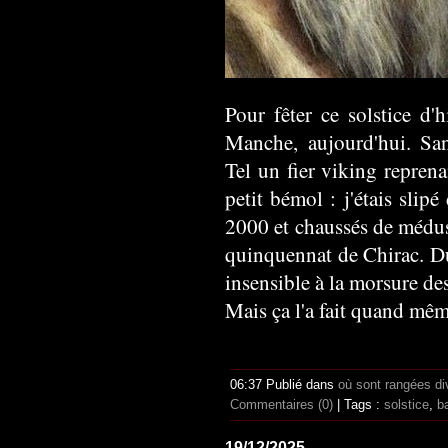
Pour fêter ce solstice d'
Manche, aujourd'hui. Sa
Tel un fier viking reprena
petit bémol : j'étais slip
2000 et chaussés de médus
quinquennat de Chirac. 
insensible à la morsure de
Mais ça l'a fait quand mêm
06:37 Publié dans
où sont rangées di
Commentaires (0)
| Tags :
solstice
,
b
19/12/2025