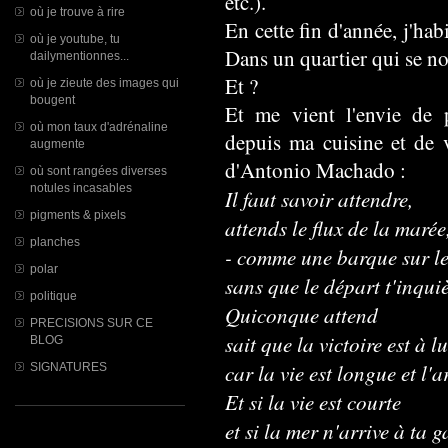
etc.).
où je trouve à rire
En cette fin d'année, j'ha
où je youtube, tu
Dans un quartier qui se 
dailymentionnes...
Et ?
où je zieute des images qui
bougent
Et me vient l'envie de p
où mon taux d'adrénaline
depuis ma cuisine et de 
augmente
d'Antonio Machado :
où sont rangées diverses
notules incasables
Il faut savoir attendre,
pigments & pixels
attends le flux de la marée
planches
- comme une barque sur le 
polar
sans que le départ t'inquiè
politique
Quiconque attend
PRECISIONS SUR CE
sait que la victoire est à lu
BLOG
car la vie est longue et l'a
SIGNATURES
Et si la vie est courte
et si la mer n'arrive à ta g