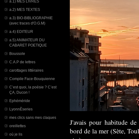
a.1) MES LIVRES
a.2) MES TEXTES
a.3) BIO-BIBLIOGRAPHIE
(avec traces d'O.G.M)
a.4) EDITEUR
a.5) ANIMATEUR DU
CABARET POETIQUE
Boussole
C.A.P de lettres
carottages littéraires
Compile Face-Bouquienne
C’est quoi, la poésie ? C’est
ÇA, Ducon !
Ephéméride
LyonnÈseries
mes clics sans mes claques
J'avais pour habitude d
oreillettes
bord de la mer (Sète, Tou
où je lis