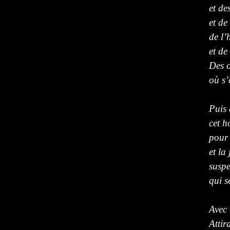
et de
et de
de l’
et de
Des o
où s’
Puis
cet h
pour 
et la
suspe
qui s
Avec 
Attir