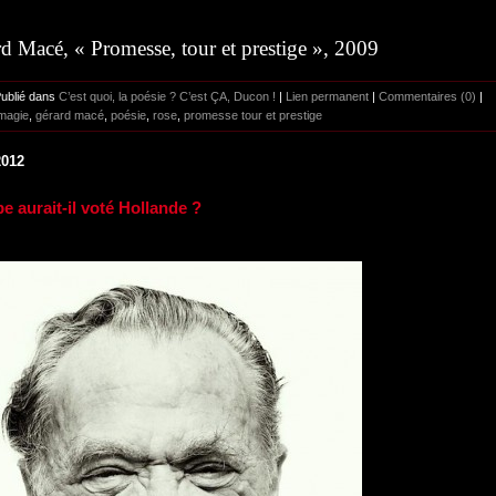
d Macé, « Promesse, tour et prestige », 2009
Publié dans
C’est quoi, la poésie ? C’est ÇA, Ducon !
|
Lien permanent
|
Commentaires (0)
|
magie
,
gérard macé
,
poésie
,
rose
,
promesse tour et prestige
2012
e aurait-il voté Hollande ?