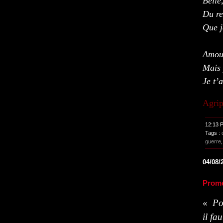
Belle
Du re
Que j
Amour
Mais 
Je t’
Agri
12:13 
Tags :
guerre
04/08/
Prome
«
Po
il fa