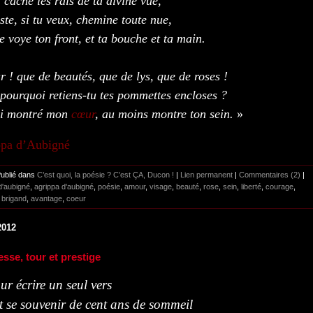
, cache les rais de ta divine vue,
ste, si tu veux, chemine toute nue,
e voye ton front, et ta bouche et ta main.
 ! que de beautés, que de lys, que de roses !
pourquoi retiens-tu tes pommettes encloses ?
ai montré mon
cœur
, au moins montre ton sein.
»
ppa d’Aubigné
Publié dans
C’est quoi, la poésie ? C’est ÇA, Ducon !
|
Lien permanent
|
Commentaires (2)
|
d'aubigné
,
agrippa d'aubigné
,
poésie
,
amour
,
visage
,
beauté
,
rose
,
sein
,
liberté
,
courage
,
,
brigand
,
avantage
,
coeur
2012
sse, tour et prestige
ur écrire un seul vers
ut se souvenir de cent ans de sommeil