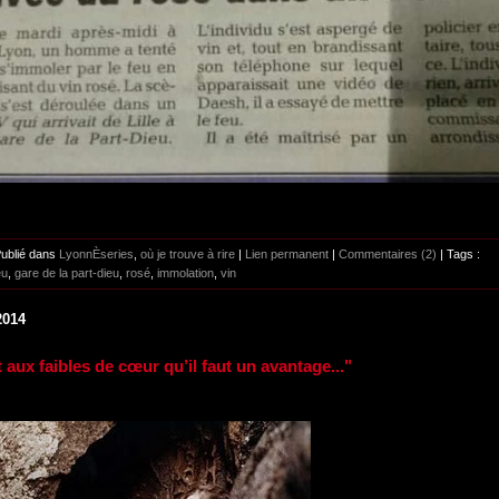
Publié dans
LyonnÈseries
,
où je trouve à rire
|
Lien permanent
|
Commentaires (2)
| Tags :
eu
,
gare de la part-dieu
,
rosé
,
immolation
,
vin
2014
 aux faibles de cœur qu’il faut un avantage..."