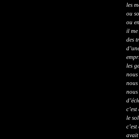
les m
ou s
ou en
il me
des t
d’une
empri
les g
nous 
nous 
nous
d’écl
c’est
le so
c’est
avait