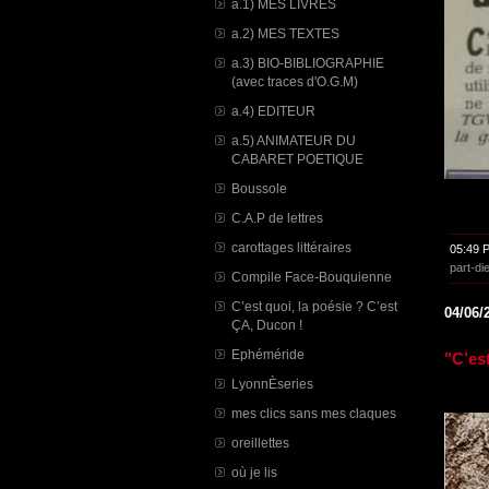
a.1) MES LIVRES
a.2) MES TEXTES
a.3) BIO-BIBLIOGRAPHIE
(avec traces d'O.G.M)
a.4) EDITEUR
a.5) ANIMATEUR DU
CABARET POETIQUE
Boussole
C.A.P de lettres
carottages littéraires
05:49 
part-di
Compile Face-Bouquienne
C’est quoi, la poésie ? C’est
04/06/
ÇA, Ducon !
Ephéméride
"C’est
LyonnÈseries
mes clics sans mes claques
oreillettes
où je lis