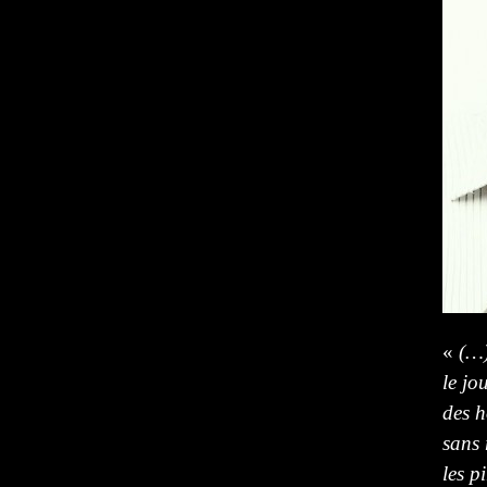
«
(…
le jo
des h
sans 
les p