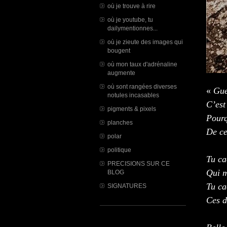
où je trouve à rire
où je youtube, tu
dailymentionnes...
où je zieute des images qui
bougent
où mon taux d'adrénaline
augmente
où sont rangées diverses
«
Gue
notules incasables
C’est
pigments & pixels
Pourq
planches
De ce
polar
politique
Tu ca
PRECISIONS SUR CE
Qui m
BLOG
Tu ca
SIGNATURES
Ces d