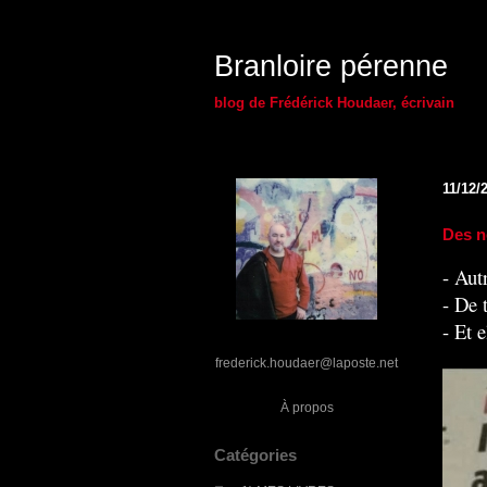
Branloire pérenne
blog de Frédérick Houdaer, écrivain
11/12/
Des n
- Aut
- De 
- Et 
frederick.houdaer@laposte.net
À propos
Catégories