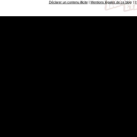
Déclarer un contenu illicite
|
Mentions légales de ce blog
|
H