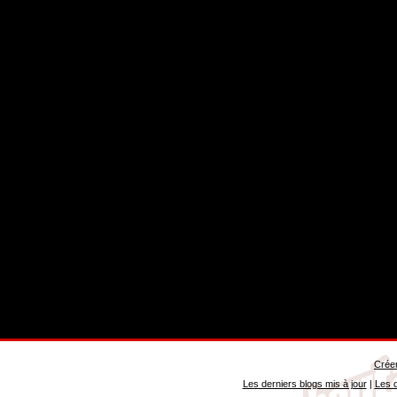
Créer
Les derniers blogs mis à jour
|
Les d