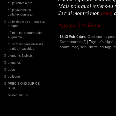
où je trouve à rire
Mais pourquoi retiens-tu 
où je youtube, tu
Je t’ai montré mon
cœur
, 
dailymentionnes...
où je zieute des images qui
Agrippa d’Aubigné
bougent
où mon taux d'adrénaline
12:13 Publié dans
C’est quoi, la poé
augmente
Commentaires (2)
| Tags :
d'aubigné
,
où sont rangées diverses
beauté
,
rose
,
sein
,
liberté
,
courage
,
g
notules incasables
pigments & pixels
planches
polar
politique
PRECISIONS SUR CE
BLOG
SIGNATURES