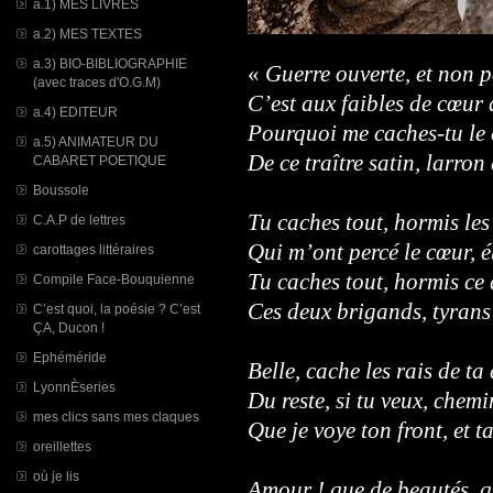
a.1) MES LIVRES
a.2) MES TEXTES
a.3) BIO-BIBLIOGRAPHIE
«
Guerre ouverte, et non po
(avec traces d'O.G.M)
C’est aux faibles de cœur 
a.4) EDITEUR
Pourquoi me caches-tu le c
a.5) ANIMATEUR DU
De ce traître satin, larron 
CABARET POETIQUE
Boussole
Tu caches tout, hormis les
C.A.P de lettres
Qui m’ont percé le cœur, é
carottages littéraires
Tu caches tout, hormis ce
Compile Face-Bouquienne
Ces deux brigands, tyrans 
C’est quoi, la poésie ? C’est
ÇA, Ducon !
Ephéméride
Belle, cache les rais de ta
LyonnÈseries
Du reste, si tu veux, chemi
mes clics sans mes claques
Que je voye ton front, et t
oreillettes
où je lis
Amour ! que de beautés, qu