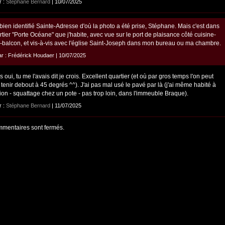
r :
Stéphane Bernard
| 10/07/2025
bien identifié Sainte-Adresse d'où la photo a été prise, Stéphane. Mais c'est dans
rtier "Porte Océane" que j'habite, avec vue sur le port de plaisance côté cuisine-
-balcon, et vis-à-vis avec l'église Saint-Joseph dans mon bureau ou ma chambre.
par : Frédérick Houdaer | 10/07/2025
 oui, tu me l'avais dit je crois. Excellent quartier (et où par gros temps l'on peut
 tenir debout à 45 degrés ^^). J'ai pas mal usé le pavé par là (j'ai même habité à
ion - squattage chez un pote - pas trop loin, dans l'immeuble Braque).
r :
Stéphane Bernard
| 11/07/2025
mentaires sont fermés.