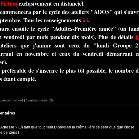
 Fiction
exclusivement en distanciel.
 commencera par le cycle des ateliers "ADOS" qui s'ouvr
eptembre. Tous les renseignements
ici
.
aura ensuite le cycle "Adultes-Première année" (un lund
n vendredi par mois pendant dix mois). Plus de détails
i
 ateliers que j'anime sont ceux du "lundi Groupe 2
rrant en novembre et ceux du vendredi démarrant e
er).
t préférable de s'inscrire le plus tôt possible, le nombre d
s étant compté.
Lien permanent
|
Commentaires (3)
ntaires
-Adresse ? En tant que tout neuf Dionysien la crémaillère ce sera quelque chose,
re de Zeus !