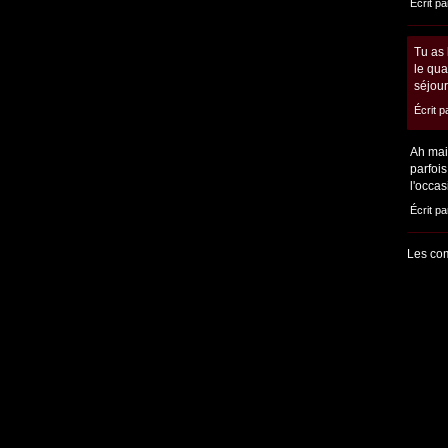
Écrit pa
Tu as 
le qua
séjour
Écrit 
Ah mais
parfois
l'occas
Écrit pa
Les com