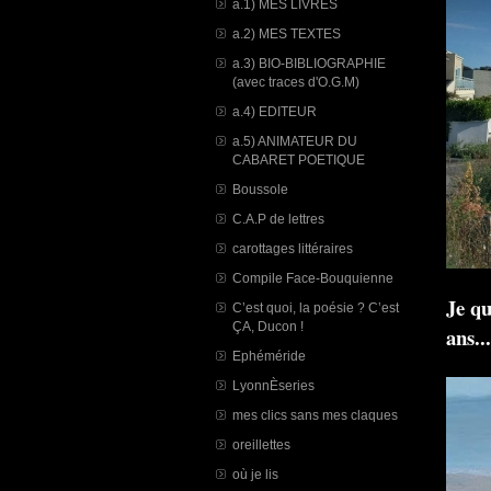
a.1) MES LIVRES
a.2) MES TEXTES
a.3) BIO-BIBLIOGRAPHIE
(avec traces d'O.G.M)
a.4) EDITEUR
a.5) ANIMATEUR DU
CABARET POETIQUE
Boussole
C.A.P de lettres
carottages littéraires
Compile Face-Bouquienne
Je qu
C’est quoi, la poésie ? C’est
ÇA, Ducon !
ans...
Ephéméride
LyonnÈseries
mes clics sans mes claques
oreillettes
où je lis