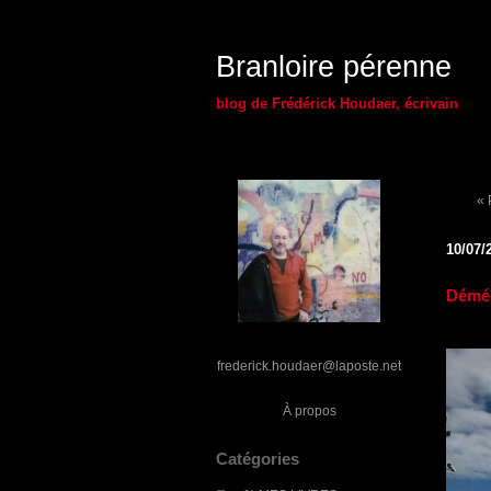
Branloire pérenne
blog de Frédérick Houdaer, écrivain
« 
10/07/
Démé
frederick.houdaer@laposte.net
À propos
Catégories