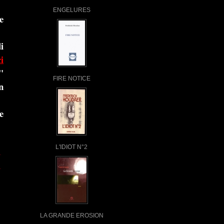
ENGELURES
e
i
ci
"
FIRE NOTICE
n
e
L'IDIOT N°2
LA GRANDE EROSION