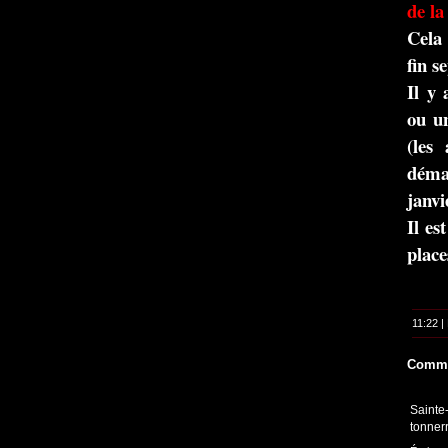
de la
Cela
fin s
Il y 
ou u
(les
déma
janvi
Il es
place
11:22 |
Comme
Sainte
tonner