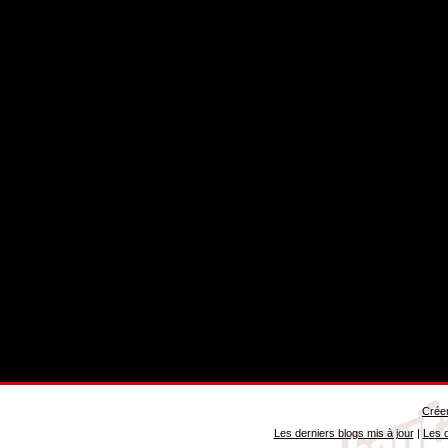
Créer
Les derniers blogs mis à jour
|
Les d