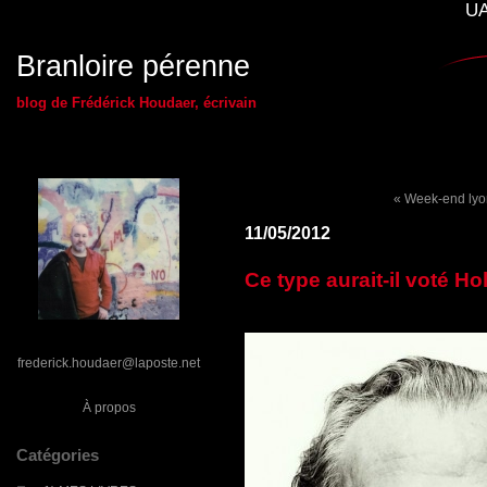
UA
Branloire pérenne
blog de Frédérick Houdaer, écrivain
« Week-end lyo
11/05/2012
Ce type aurait-il voté Ho
frederick.houdaer@laposte.net
À propos
Catégories