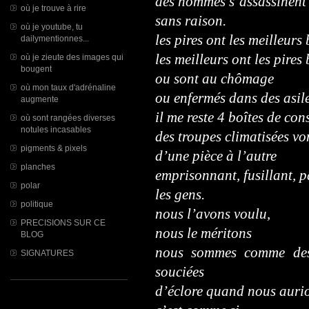
des hommes s’assassinent 
où je trouve à rire
sans raison.
où je youtube, tu
les pires ont les meilleurs
dailymentionnes...
les meilleurs ont les pires
où je zieute des images qui
bougent
ou sont au chômage
où mon taux d'adrénaline
ou enfermés dans des asile
augmente
il me reste 4 boîtes de con
où sont rangées diverses
notules incasables
des troupes climatisées v
pigments & pixels
d’une pièce à l’autre
planches
emprisonnant, fusillant, p
polar
les gens.
politique
nous l’avons voulu,
PRECISIONS SUR CE
nous le méritons
BLOG
nous sommes comme d
SIGNATURES
souciées
d’éclore quand nous aurio