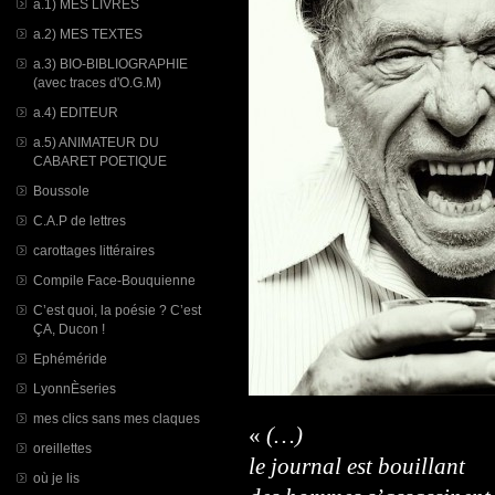
a.1) MES LIVRES
a.2) MES TEXTES
a.3) BIO-BIBLIOGRAPHIE
(avec traces d'O.G.M)
a.4) EDITEUR
a.5) ANIMATEUR DU
CABARET POETIQUE
Boussole
C.A.P de lettres
carottages littéraires
Compile Face-Bouquienne
C’est quoi, la poésie ? C’est
ÇA, Ducon !
Ephéméride
LyonnÈseries
mes clics sans mes claques
«
(…)
oreillettes
le journal est bouillant
où je lis