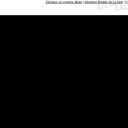
Déclarer un contenu illicite
|
Mentions légales de ce blog
|
H