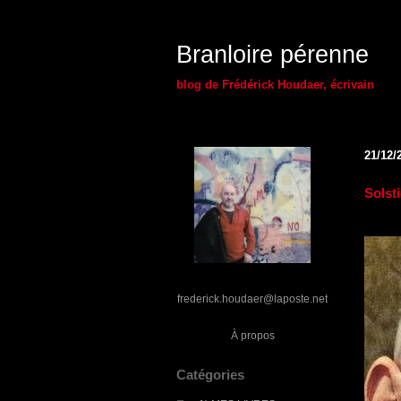
Branloire pérenne
blog de Frédérick Houdaer, écrivain
21/12/
Solst
frederick.houdaer@laposte.net
À propos
Catégories