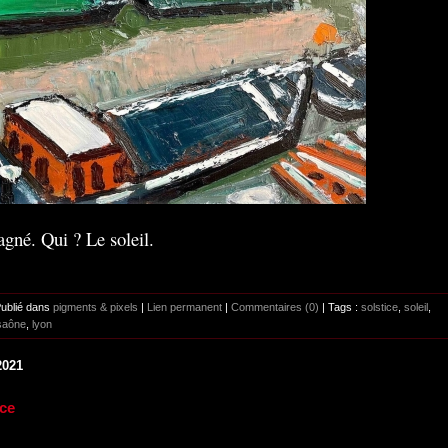
gagné. Qui ? Le soleil.
Publié dans
pigments & pixels
|
Lien permanent
|
Commentaires (0)
| Tags :
solstice
,
soleil
,
saône
,
lyon
2021
ice