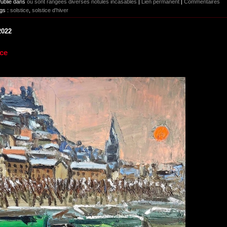
Publié dans
où sont rangées diverses notules incasables
|
Lien permanent
|
Commentaires
gs :
solstice
,
solstice d'hiver
2022
ice