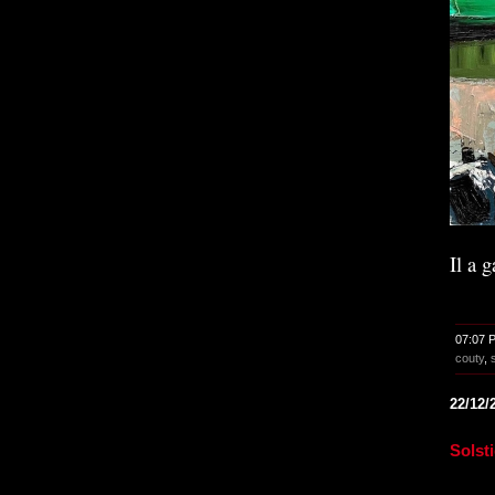
Il a 
07:07 
couty
,
22/12/
Solst