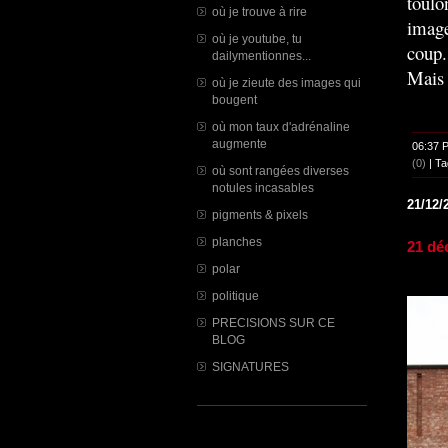
toulo
où je trouve à rire
image
où je youtube, tu
coup.
dailymentionnes...
Mais 
où je zieute des images qui
bougent
où mon taux d'adrénaline
augmente
06:37 
(0)
| Ta
où sont rangées diverses
notules incasables
21/12/
pigments & pixels
planches
21 dé
polar
politique
PRECISIONS SUR CE
BLOG
SIGNATURES