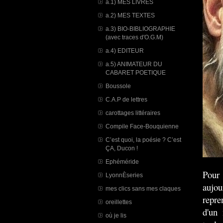
a.1) MES LIVRES
a.2) MES TEXTES
a.3) BIO-BIBLIOGRAPHIE
(avec traces d'O.G.M)
a.4) EDITEUR
a.5) ANIMATEUR DU
CABARET POETIQUE
Boussole
C.A.P de lettres
carottages littéraires
Compile Face-Bouquienne
C’est quoi, la poésie ? C’est
ÇA, Ducon !
Ephéméride
Pour 
LyonnÈseries
aujou
mes clics sans mes claques
repre
oreillettes
d'un
où je lis