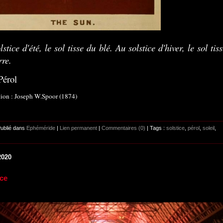
stice d'été, le sol tisse du blé. Au solstice d'hiver, le sol tis
rre.
Pérol
ation : Joseph W.Spoor (1874)
Publié dans
Ephéméride
|
Lien permanent
|
Commentaires (0)
| Tags :
solstice
,
pérol
,
soleil
,
2020
ice