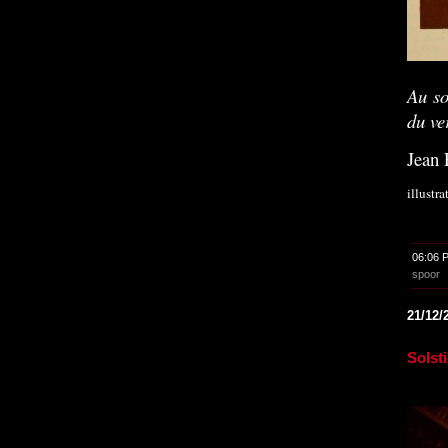
Au sol
du ve
Jean 
illustr
06:06 
spoor
21/12/
Solst