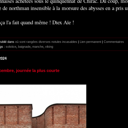
nnaises achetées sous le quinquennat de Chirac. Du coup, mo
 de northman insensible à la morsure des abysses en a pris u
ça l'a fait quand même ! Diex Aïe !
Publié dans
où sont rangées diverses notules incasables
|
Lien permanent
|
Commentaires
gs :
solstice
,
baignade
,
manche
,
viking
2024
cembre, journée la plus courte