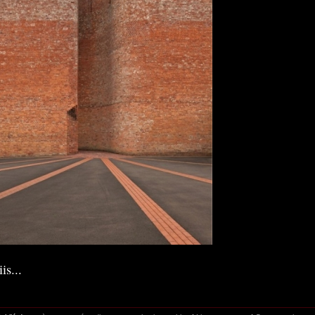
is...