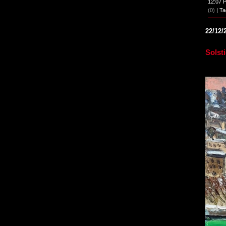
12:07 
(0)
| Ta
22/12/
Solst