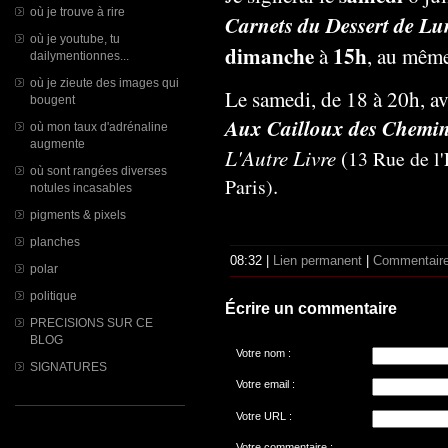
où je trouve à rire
Carnets du Dessert de Lu
où je youtube, tu
dimanche
15h
à
, au même
dailymentionnes...
où je zieute des images qui
Le samedi, de 18 à 20h, av
bougent
Aux Cailloux des Chemi
où mon taux d'adrénaline
augmente
L'Autre Livre
(
13 Rue de l
où sont rangées diverses
.
Paris)
notules incasables
pigments & pixels
planches
08:32 |
Lien permanent
|
Commentaire
polar
politique
Écrire un commentaire
PRECISIONS SUR CE
BLOG
Votre nom :
SIGNATURES
Votre email :
Votre URL :
Votre commentaire :