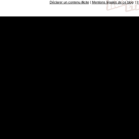
Déclarer un contenu illicite
|
Mentions légales de ce blog
|
H