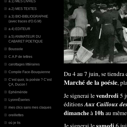
a.1) MES LIVRES
a.2) MES TEXTES
a.3) BIO-BIBLIOGRAPHIE
(avec traces d'O.G.M)
a.4) EDITEUR
a.5) ANIMATEUR DU
CABARET POETIQUE
Boussole
C.A.P de lettres
carottages littéraires
D
u 4 au 7 juin, se tiendr
Compile Face-Bouquienne
C’est quoi, la poésie ? C’est
Marché de la poésie
, pl
ÇA, Ducon !
Ephéméride
vendredi
Je signerai le
5 j
LyonnÈseries
Aux Cailloux de
éditions
mes clics sans mes claques
dimanche
10h
à
au même 
oreillettes
où je lis
samedi
Je signerai le
6 ju