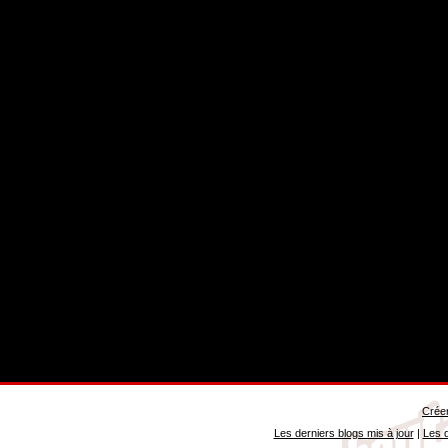
Créer
Les derniers blogs mis à jour
|
Les d