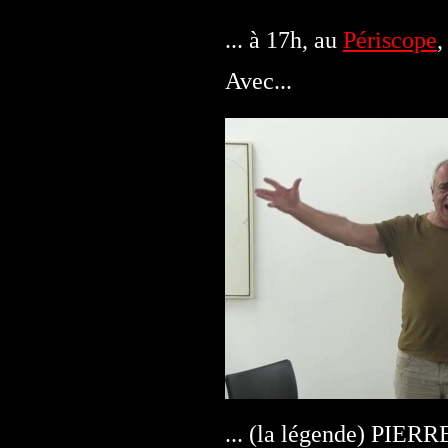
... à 17h, au
Périscope
,
Avec...
... (la légende) PIER