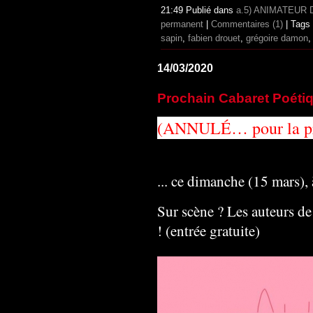
21:49 Publié dans
a.5) ANIMATEUR
permanent
|
Commentaires (1)
| Tags
sapin
,
fabien drouet
,
grégoire damon
14/03/2020
Prochain Cabaret Poéti
(ANNUL
É… pour la pr
... ce dimanche (15 mars),
Sur scène ? Les auteurs de 
! (entrée gratuite)