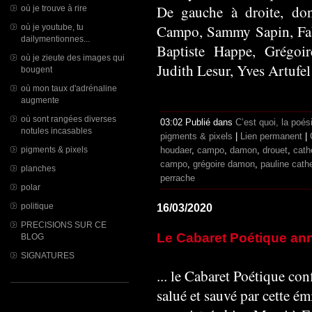
De gauche à droite, do
où je trouve à rire
Campo, Sammy Sapin, Fabi
où je youtube, tu
dailymentionnes...
Baptiste Happe, Grégoi
où je zieute des images qui
Judith Lesur, Yves Artufel
bougent
où mon taux d'adrénaline
augmente
où sont rangées diverses
03:02 Publié dans
C’est quoi, la poé
notules incasables
pigments & pixels
|
Lien permanent
|
pigments & pixels
houdaer
,
campo
,
damon
,
drouet
,
cath
campo
,
grégoire damon
,
pauline cathe
planches
perrache
polar
politique
16/03/2020
PRECISIONS SUR CE
Le Cabaret Poétique ann
BLOG
SIGNATURES
... le Cabaret Poétique co
salué et sauvé par cette é