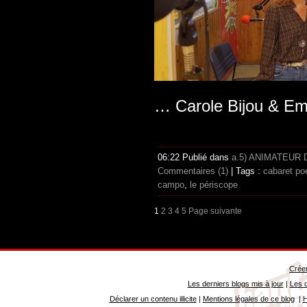
… Carole Bijou & E
06:22 Publié dans
a.5) ANIMATEUR
Commentaires (1)
| Tags :
cabaret po
campo
,
le périscope
1
2
3
4
5
Page suivante
Créer
Les derniers blogs mis à jour
|
Les d
Déclarer un contenu illicite
|
Mentions légales de ce blog
|
H