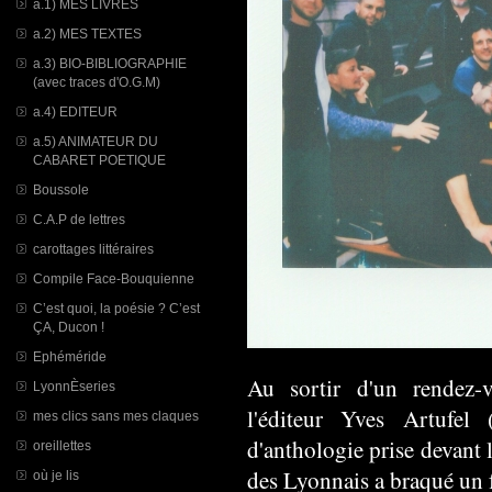
a.1) MES LIVRES
a.2) MES TEXTES
a.3) BIO-BIBLIOGRAPHIE
(avec traces d'O.G.M)
a.4) EDITEUR
a.5) ANIMATEUR DU
CABARET POETIQUE
Boussole
C.A.P de lettres
carottages littéraires
Compile Face-Bouquienne
C’est quoi, la poésie ? C’est
ÇA, Ducon !
Ephéméride
Au sortir d'un rendez
LyonnÈseries
l'éditeur Yves Artufel
mes clics sans mes claques
d'anthologie prise devant 
oreillettes
des Lyonnais a braqué un 
où je lis