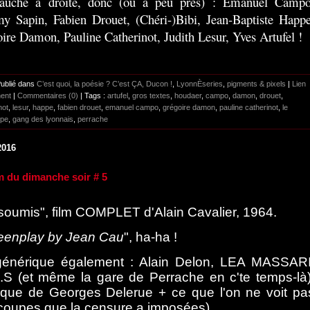
auche à droite, donc (ou à peu près) : Emanuel Campo
 Sapin, Fabien Drouet, (Chéri-)Bibi, Jean-Baptiste Happe
ire Damon, Pauline Catherinot, Judith Lesur, Yves Artufel !
Publié dans
C’est quoi, la poésie ? C’est ÇA, Ducon !
,
LyonnÈseries
,
pigments & pixels
|
Lien
ent
|
Commentaires (0)
| Tags :
artufel
,
gros textes
,
houdaer
,
campo
,
damon
,
drouet
,
not
,
lesur
,
happe
,
fabien drouet
,
emanuel campo
,
grégoire damon
,
pauline catherinot
,
le
ope
,
gang des lyonnais
,
perrache
2016
lm du dimanche soir # 5
nsoumis", film COMPLET d'Alain Cavalier, 1964.
eenplay by Jean Cau
", ha-ha !
énérique également : Alain Delon, LEA MASSARI
A.S (et même la gare de Perrache en c'te temps-là)
que de Georges Delerue + ce que l'on ne voit pa
 coupes que la censure a imposées).