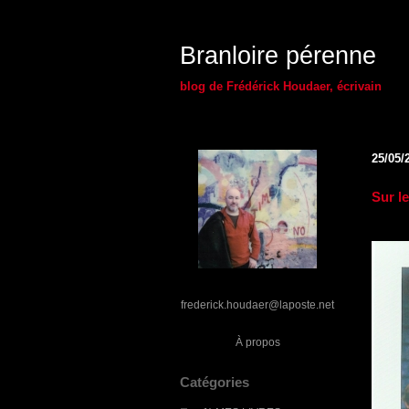
Branloire pérenne
blog de Frédérick Houdaer, écrivain
25/05/
Sur le 
frederick.houdaer@laposte.net
À propos
Catégories