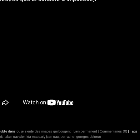
Publié dans
où je zieute des images qui bougent
|
Lien permanent
|
Commentaires (0)
| Tags :
mis
,
alain cavalier
,
léa massari
,
jean cau
,
perrache
,
georges delerue