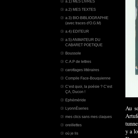
a.1) MES LIVRES
a.2) MES TEXTES
a.3) BIO-BIBLIOGRAPHIE
(avec traces d'O.G.M)
a.4) EDITEUR
a.5) ANIMATEUR DU
CABARET POETIQUE
Boussole
C.A.P de lettres
carottages littéraires
Compile Face-Bouquienne
C’est quoi, la poésie ? C’est
ÇA, Ducon !
Ephéméride
Au so
LyonnÈseries
Artuf
mes clics sans mes claques
tunne
oreillettes
y a l
où je lis