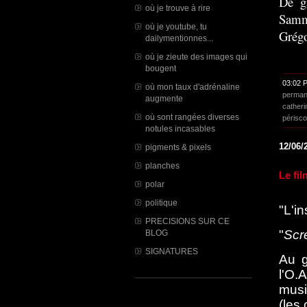
De g
où je trouve à rire
Sammy
où je youtube, tu
Grégo
dailymentionnes...
où je zieute des images qui
bougent
03:02 
où mon taux d'adrénaline
perman
augmente
catheri
où sont rangées diverses
périsc
notules incasables
12/06/
pigments & pixels
planches
Le fi
polar
politique
"L'i
PRECISIONS SUR CE
"
Scr
BLOG
SIGNATURES
Au g
l'O.
musi
(les