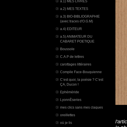
a.1) MES LIVRES
a.2) MES TEXTES
a.3) BIO-BIBLIOGRAPHIE
(avec traces d'O.G.M)
a.4) EDITEUR
a.5) ANIMATEUR DU
CABARET POETIQUE
Boussole
C.A.P de lettres
carottages littéraires
Compile Face-Bouquienne
C’est quoi, la poésie ? C’est
ÇA, Ducon !
Ephéméride
LyonnÈseries
mes clics sans mes claques
oreillettes
l'art
où je lis