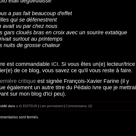
oto était dégueulasse
us a pas fait beaucoup d'effet
illes qui se défenestrent
n avait vu par chez nous
s gars cloués bras en croix avec un sourire extatique
rivait surtout au printemps
s nuits de grosse chaleur
ivre est commandable
ICI
. Si vous êtes un(e) lecteur/trice
ier(e) de ce blog, vous savez ce qu'il vous reste à faire.
emière critique
est signée François-Xavier Farine (il y
e également un autre titre du Pédalo Ivre que je mettrai
ant sur mon blog d'ici peu).
Publié dans
a.4) EDITEUR
|
Lien permanent
|
Commentaires (0)
mentaires sont fermés.