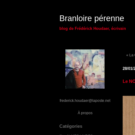
Branloire pérenne
blog de Frédérick Houdaer, écrivain
« La 
28/01/
Le N
frederick.houdaer@laposte.net
À propos
Catégories