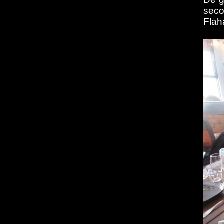
seco
Flah