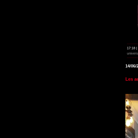
17:18 |
univers
14/06/
Les a