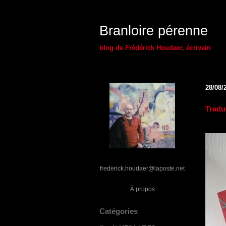
Branloire pérenne
blog de Frédérick Houdaer, écrivain
28/08/
Tradui
frederick.houdaer@laposte.net
À propos
Catégories