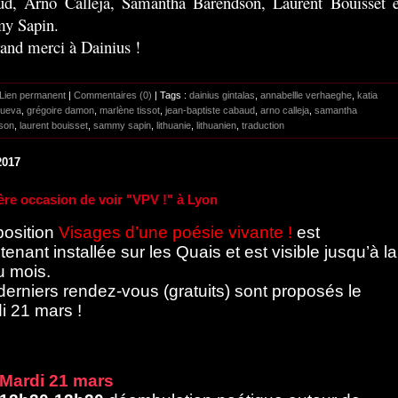
d, Arno Calleja, Samantha Barendson, Laurent Bouisset e
y Sapin.
and merci à Dainius !
Lien permanent
|
Commentaires (0)
| Tags :
dainius gintalas
,
annabellle verhaeghe
,
katia
ueva
,
grégoire damon
,
marlène tissot
,
jean-baptiste cabaud
,
arno calleja
,
samantha
son
,
laurent bouisset
,
sammy sapin
,
lithuanie
,
lithuanien
,
traduction
2017
ère occasion de voir "VPV !" à Lyon
position
Visages d’une poésie vivante !
est
enant installée sur les Quais et est visible jusqu’à la
u mois.
derniers rendez-vous (gratuits) sont proposés le
i 21 mars !
0 au 31 mars
, Université de Lyon, Pôle
ersitaire des Quais - 92 rue Pasteur à Lyon
Mardi 21 mars