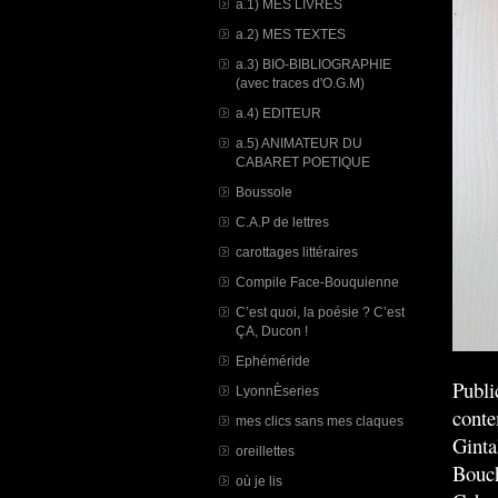
a.1) MES LIVRES
a.2) MES TEXTES
a.3) BIO-BIBLIOGRAPHIE
(avec traces d'O.G.M)
a.4) EDITEUR
a.5) ANIMATEUR DU
CABARET POETIQUE
Boussole
C.A.P de lettres
carottages littéraires
Compile Face-Bouquienne
C’est quoi, la poésie ? C’est
ÇA, Ducon !
Ephéméride
Publi
LyonnÈseries
conte
mes clics sans mes claques
Gint
oreillettes
Bouc
où je lis