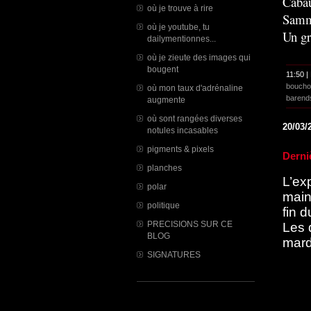
Cabau
où je trouve à rire
Samm
où je youtube, tu
Un gr
dailymentionnes...
où je zieute des images qui
bougent
11:50 |
boucho
où mon taux d'adrénaline
barend
augmente
où sont rangées diverses
20/03/
notules incasables
pigments & pixels
Derni
planches
L’ex
polar
maint
politique
fin d
PRECISIONS SUR CE
Les 
BLOG
mard
SIGNATURES
Du 2
Univ