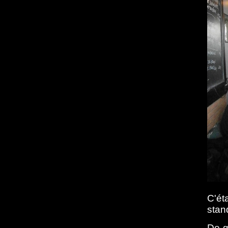
C'ét
stan
De g