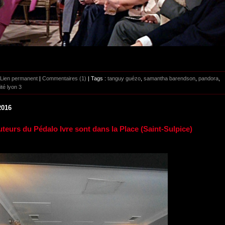
Lien permanent
|
Commentaires (1)
| Tags :
tanguy guézo
,
samantha barendson
,
pandora
,
ité lyon 3
2016
uteurs du Pédalo Ivre sont dans la Place (Saint-Sulpice)