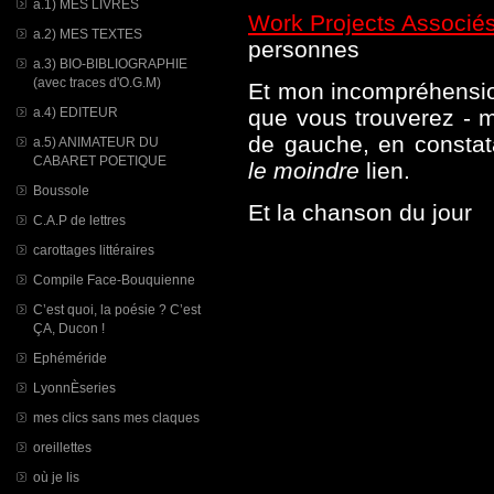
a.1) MES LIVRES
Work Projects Associé
a.2) MES TEXTES
personnes
a.3) BIO-BIBLIOGRAPHIE
(avec traces d'O.G.M)
Et mon incompréhension
a.4) EDITEUR
que vous trouverez - m
de gauche, en constata
a.5) ANIMATEUR DU
CABARET POETIQUE
le moindre
lien.
Boussole
Et la chanson du jour
C.A.P de lettres
carottages littéraires
Compile Face-Bouquienne
C’est quoi, la poésie ? C’est
ÇA, Ducon !
Ephéméride
LyonnÈseries
mes clics sans mes claques
oreillettes
où je lis