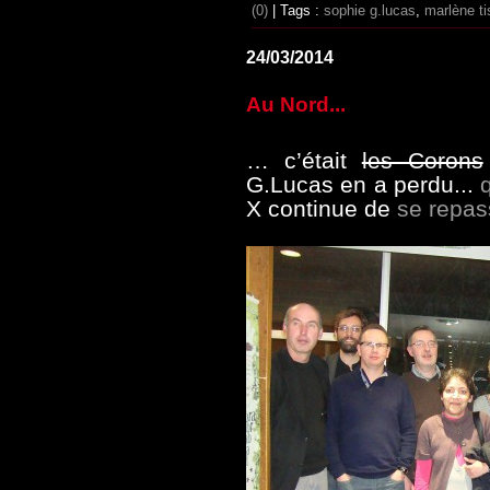
(0)
| Tags :
sophie g.lucas
,
marlène ti
24/03/2014
Au Nord...
… c’était
les Corons
G.Lucas en a perdu...
X continue de
se repass