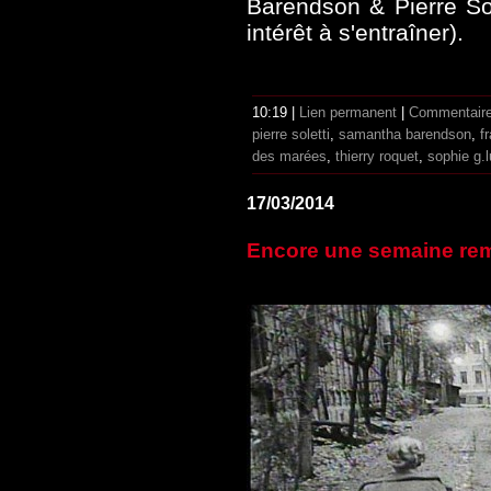
Barendson & Pierre So
intérêt à s'entraîner).
10:19 |
Lien permanent
|
Commentaire
pierre soletti
,
samantha barendson
,
f
des marées
,
thierry roquet
,
sophie g.
17/03/2014
Encore une semaine remp