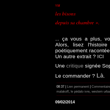
vu
les bisons
depuis sa chambre ».
.. ça vous a plus, 
.
Alors, lisez l'histo
poétiquement racontée
Un autre extrait ?
ICI
Une
critique
signée So
Là
Le commander ?
.
08:37 |
Lien permanent
|
Commentaire
malakoff
,
le pédalo ivre
,
western urba
09/02/2014