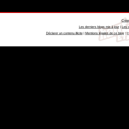
Créer
Les derniers blogs mis à jour
|
Les d
Déclarer un contenu illicite
|
Mentions légales de ce blog
|
H