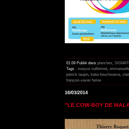
01:09 Publié dans
planches
,
SIGNA
Tags :
maryse vuillermet
,
emmanuelle
patrick laupin
,
katia bouchoueva
,
cla
françois-xavier farine
16/03/2014
"LE COW-BOY DE MALAK