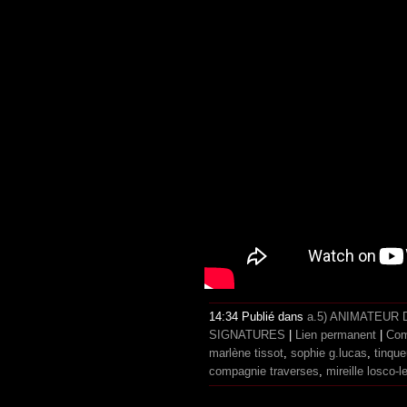
14:34 Publié dans
a.5) ANIMATEUR
SIGNATURES
|
Lien permanent
|
Com
marlène tissot
,
sophie g.lucas
,
tinqu
compagnie traverses
,
mireille losco-l