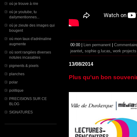
où je trouve à rire
où je youtube, tu
dailymentionnes...
où je zieute des images qui
bougent
où mon taux d'adrénaline
augmente
00:00 |
Lien permanent
|
Commentaire
jeantet
,
sophie g.lucas
,
work projects
où sont rangées diverses
notules incasables
13/08/2014
pigments & pixels
planches
Plus qu'un bon souvenir.
polar
politique
PRECISIONS SUR CE
BLOG
SIGNATURES