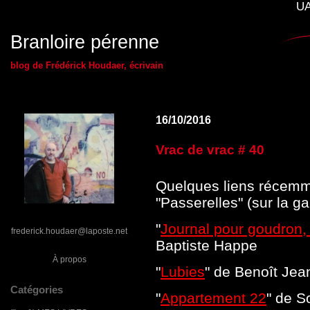
UA
Branloire pérenne
blog de Frédérick Houdaer, écrivain
16/10/2016
Vrac de vrac # 40
Quelques liens récemme
"Passerelles" (sur la g
"
Journal pour goudron,
frederick.houdaer@laposte.net
Baptiste Happe
À propos
"
Lubies
" de Benoît Jea
Catégories
"
Appartement 22
" de S