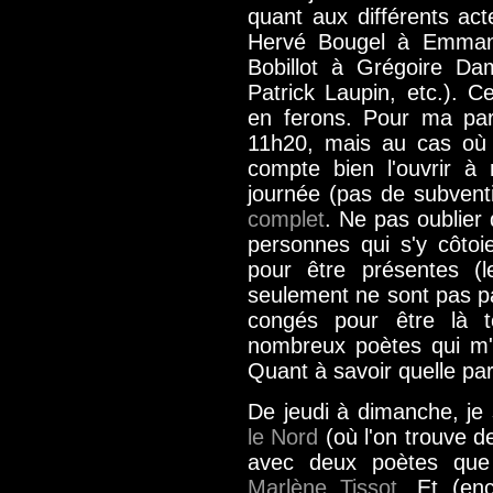
quant aux différents ac
Hervé Bougel à Emmanue
Bobillot à
Grégoire Da
Patrick Laupin, etc.
). C
en ferons. Pour ma part
11h20, mais au cas où 
compte bien l'ouvrir à
journée (pas de subvent
complet
. Ne pas oublier 
personnes qui s'y côtoi
pour être présentes (le
seulement ne sont pas pa
congés pour être là t
nombreux poètes qui m'
Quant à savoir quelle paro
De jeudi à dimanche, je
le Nord
(où l'on trouve 
avec deux poètes que
Marlène Tissot
. Et (en