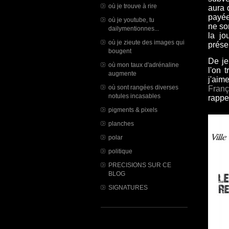
où je trouve à rire
aura 
payée
où je youtube, tu
ne so
dailymentionnes...
la jo
où je zieute des images qui
présen
bougent
De je
où mon taux d'adrénaline
l'on 
augmente
j'ai
où sont rangées diverses
Franç
notules incasables
rappe
pigments & pixels
planches
polar
politique
PRECISIONS SUR CE
BLOG
SIGNATURES