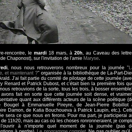
re-rencontre, le
mardi
18 mars, à
20h
, au Caveau des lettre
de Chaponost), sur l'invitation de l'amie
Maryse
.
redi
, nous nous retrouverons nombreux pour la journée "
L
e, et maintenant ?
" organisée à la bibliothèque de La-Part-Die
Arald. J'ai fait partie du comité de pilotage de cette journée (av
ry Renard et Patrick Dubost, et c'était bien la première fois qu
nous retrouvions de la sorte, tous les trois, à bosser ensemble)
avons fait en sorte que cette journée soit dense, et vraimen
sentative quant aux différents acteurs de la scène poétique (d
é Bougel à Emmanuelle Pireyre, de Jean-Pierre Bobillot 
ire Damon, de Katia Bouchoueva à Patrick Laupin, etc.
). Cet
ée sera ce que nous en ferons. Pour ma part, je participerai a
 de 11h20, mais au cas où les choses ronronneraient, je compt
 l'ouvrir à n'importe quel moment de la journée (pas d
ntions à perdre).
Le programme complet
. Ne pas oublier qu'il