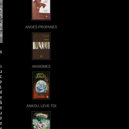
ANGES PROFANES
s
a
ANGIOMES
u
ec
e
.
t
e
à
ANKOU, LEVE-TOI
te
u
e
e
 y