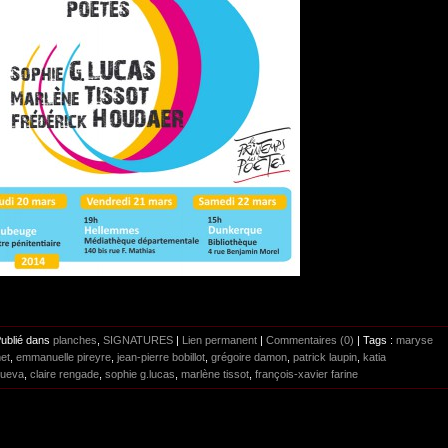
Publié dans
planches
,
SIGNATURES
|
Lien permanent
|
Commentaires (0)
| Tags :
maryse
met
,
emmanuelle pireyre
,
jean-pierre bobillot
,
grégoire damon
,
patrick laupin
,
katia
ueva
,
claire rengade
,
sophie g.lucas
,
marlène tissot
,
françois-xavier farine