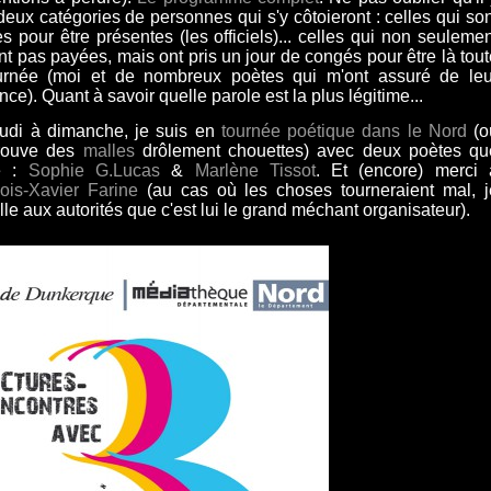
deux catégories de personnes qui s'y côtoieront : celles qui son
s pour être présentes (les officiels)... celles qui non seulemen
nt pas payées, mais ont pris un jour de congés pour être là tout
urnée (moi et de nombreux poètes qui m'ont assuré de leu
ce). Quant à savoir quelle parole est la plus légitime...
udi à dimanche, je suis en
tournée poétique dans le Nord
(o
trouve des
malles
drôlement chouettes) avec deux poètes qu
me :
Sophie G.Lucas
&
Marlène Tissot
. Et (encore) merci 
ois-Xavier Farine
(au cas où les choses tourneraient mal, j
lle aux autorités que c'est lui le grand méchant organisateur).