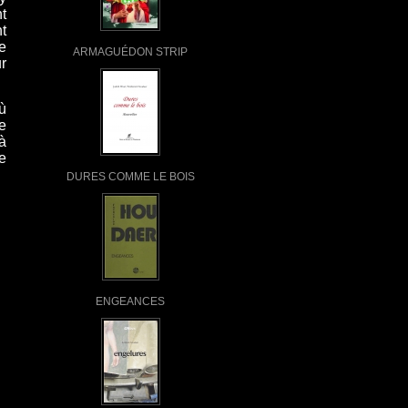
t
t
e
ARMAGUÉDON STRIP
r
ù
e
à
e
DURES COMME LE BOIS
ENGEANCES