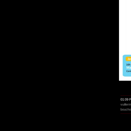
01:09 
vuiller
boucho