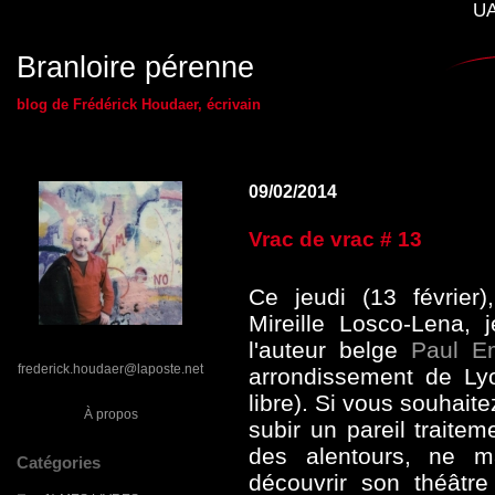
UA
Branloire pérenne
blog de Frédérick Houdaer, écrivain
09/02/2014
Vrac de vrac # 13
Ce jeudi (13 février
Mireille Losco-Lena, 
l'auteur belge
Paul E
frederick.houdaer@laposte.net
arrondissement de Lyo
libre). Si vous souhaite
À propos
subir un pareil traite
des alentours, ne m
Catégories
découvrir son théâtre 