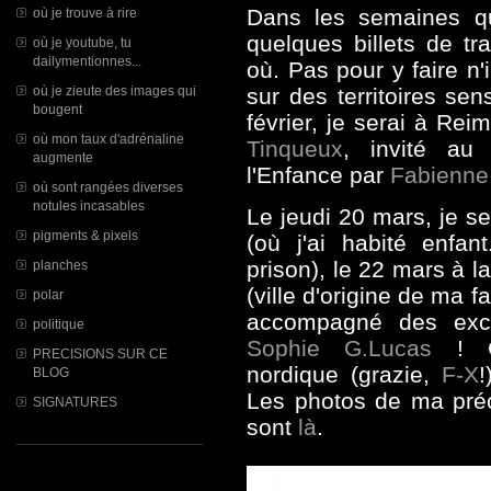
Dans les semaines qu
où je trouve à rire
quelques billets de tr
où je youtube, tu
dailymentionnes...
où. Pas pour y faire n
où je zieute des images qui
sur des territoires sen
bougent
février, je serai à Reim
où mon taux d'adrénaline
Tinqueux
, invité au
augmente
l'Enfance par
Fabienne 
où sont rangées diverses
notules incasables
Le jeudi 20 mars, je s
pigments & pixels
(
où j'ai habité enfa
prison), le 22 mars à 
planches
(ville d'origine de ma fa
polar
accompagné des exc
politique
Sophie G.Lucas
! Co
PRECISIONS SUR CE
nordique (grazie,
F-X
!
BLOG
Les photos de ma pré
SIGNATURES
sont
là
.