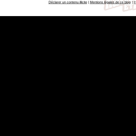
Déclarer un contenu illicite
|
Mentions légales de ce blog
|
H