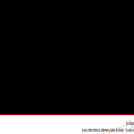
Créer
Les derniers blogs mis à jour
|
Les d