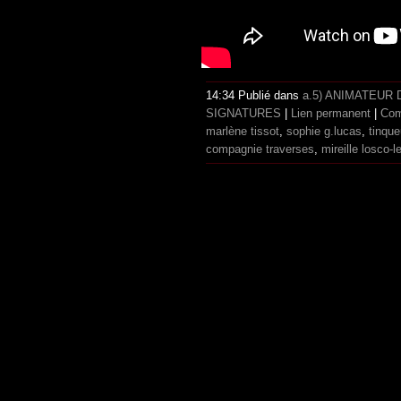
14:34 Publié dans
a.5) ANIMATEUR
SIGNATURES
|
Lien permanent
|
Com
marlène tissot
,
sophie g.lucas
,
tinqu
compagnie traverses
,
mireille losco-l