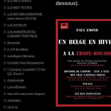
a.1) MES LIVRES
dessous).
a.2) MES TEXTES
a.3) BIO-BIBLIOGRAPHIE
(avec traces d'O.G.M)
a.4) EDITEUR
a.5) ANIMATEUR DU
CABARET POETIQUE
Boussole
C.A.P de lettres
carottages littéraires
Compile Face-Bouquienne
C’est quoi, la poésie ? C’est
ÇA, Ducon !
Ephéméride
LyonnÈseries
mes clics sans mes claques
oreillettes
où je lis