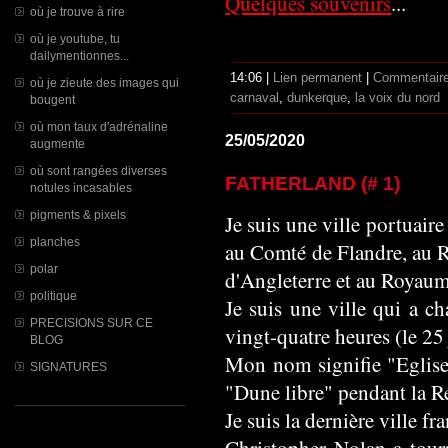
Quelques souvenirs
...
où je trouve à rire
où je youtube, tu
dailymentionnes...
14:06 |
Lien permanent
|
Commentaire
où je zieute des images qui
carnaval
,
dunkerque
,
la voix du nord
bougent
où mon taux d'adrénaline
25/05/2020
augmente
où sont rangées diverses
FATHERLAND (# 1)
notules incasables
pigments & pixels
Je suis une ville portuair
planches
au Comté de Flandre, au
polar
d'Angleterre et au Royaum
politique
Je suis une ville qui a ch
PRECISIONS SUR CE
vingt-quatre heures (le 25
BLOG
Mon nom signifie "Eglise
SIGNATURES
"Dune libre" pendant la R
Je suis la dernière ville fr