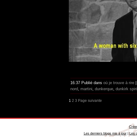
16:37 Publié dans
où je trouve à rire
nord
,
martini
,
dunkerque
,
dunkirk spiri
1
2
3
Page suivante
Créer
Les derniers blogs mis à jour
|
Les d