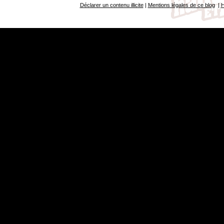
Déclarer un contenu illicite
|
Mentions légales de ce blog
|
H