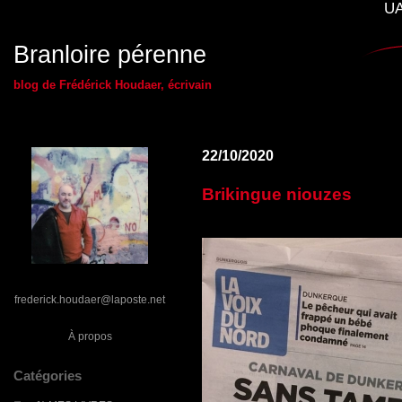
UA
Branloire pérenne
blog de Frédérick Houdaer, écrivain
22/10/2020
Brikingue niouzes
frederick.houdaer@laposte.net
À propos
Catégories