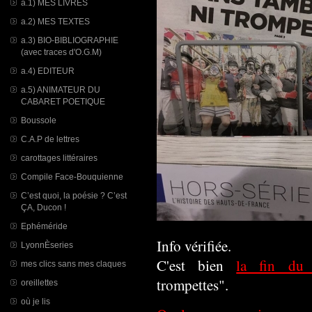
a.1) MES LIVRES
a.2) MES TEXTES
a.3) BIO-BIBLIOGRAPHIE
(avec traces d'O.G.M)
a.4) EDITEUR
a.5) ANIMATEUR DU
CABARET POETIQUE
Boussole
C.A.P de lettres
carottages littéraires
Compile Face-Bouquienne
C’est quoi, la poésie ? C’est
ÇA, Ducon !
Ephéméride
Info vérifiée.
LyonnÈseries
C'est bien
la fin du
mes clics sans mes claques
trompettes".
oreillettes
où je lis