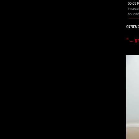
00:05 
incasa
houdae
07/03/
" ... 