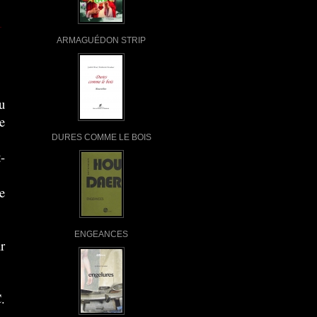
ARMAGUÉDON STRIP
u
e
DURES COMME LE BOIS
-
e
ENGEANCES
r
.