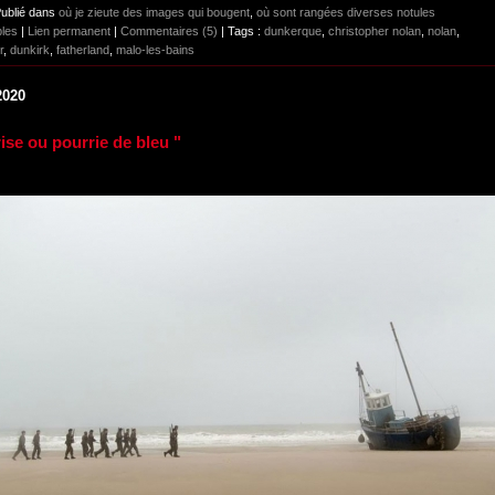
Publié dans
où je zieute des images qui bougent
,
où sont rangées diverses notules
bles
|
Lien permanent
|
Commentaires (5)
| Tags :
dunkerque
,
christopher nolan
,
nolan
,
r
,
dunkirk
,
fatherland
,
malo-les-bains
2020
grise ou pourrie de bleu "