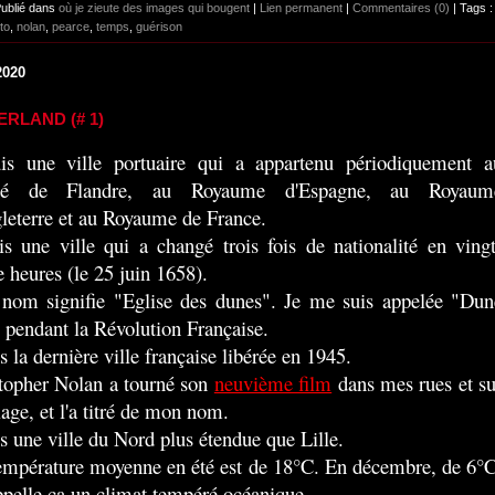
Publié dans
où je zieute des images qui bougent
|
Lien permanent
|
Commentaires (0)
| Tags :
to
,
nolan
,
pearce
,
temps
,
guérison
2020
ERLAND (# 1)
is une ville portuaire qui a appartenu périodiquement a
é de Flandre, au Royaume d'Espagne, au Royaum
leterre et au Royaume de France.
is une ville qui a changé trois fois de nationalité en vingt
e heures (le 25 juin 1658).
om signifie "Eglise des dunes". Je me suis appelée "Dun
" pendant la Révolution Française.
is la dernière ville française libérée en 1945.
topher Nolan a tourné son
neuvième film
dans mes rues et su
age, et l'a titré de mon nom.
is une ville du Nord plus étendue que Lille.
mpérature moyenne en été est de 18°C. En décembre, de 6°C
pelle ça un climat tempéré océanique