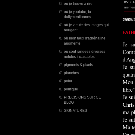
05:55 
où je trouve à rire
memen
où je youtube, tu
dailymentionnes...
25/05/
où je zieute des images qui
bougent
FATH
où mon taux d'adrénaline
Je su
augmente
Comt
où sont rangées diverses
notules incasables
d'Ang
pigments & pixels
Je su
quatr
planches
Mon n
polar
libre
politique
Je su
PRECISIONS SUR CE
BLOG
Chris
ma pl
SIGNATURES
Je su
Ma te
On ap