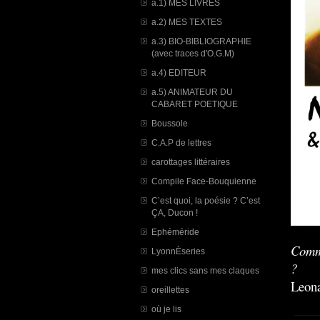
a.1) MES LIVRES
a.2) MES TEXTES
a.3) BIO-BIBLIOGRAPHIE
(avec traces d'O.G.M)
a.4) EDITEUR
a.5) ANIMATEUR DU
CABARET POETIQUE
Boussole
C.A.P de lettres
carottages littéraires
Compile Face-Bouquienne
C’est quoi, la poésie ? C’est
ÇA, Ducon !
Ephéméride
Comme
LyonnÈseries
?
mes clics sans mes claques
Leona
oreillettes
où je lis