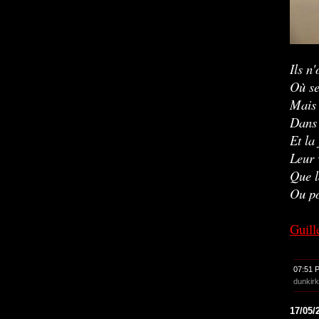
Ils n
Où se
Mais 
Dans 
Et la 
Leur 
Que l
Ou po
Guill
07:51 
dunkirk
17/05/