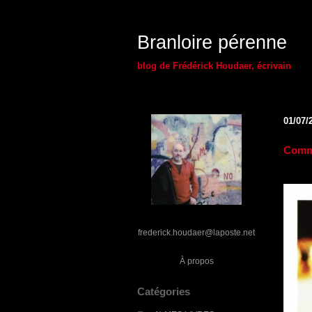
Branloire pérenne
blog de Frédérick Houdaer, écrivain
01/07/
Comme
frederick.houdaer@laposte.net
À propos
Catégories