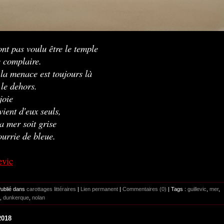
'ont pas voulu être le temple
 complaire.
la menace est toujours là
le dehors.
joie
vient d'eux seuls,
a mer soit grise
urrie de bleue.
evic
Publié dans
carottages littéraires
|
Lien permanent
|
Commentaires (0)
| Tags :
guillevic
,
mer
,
,
dunkerque
,
nolan
2018