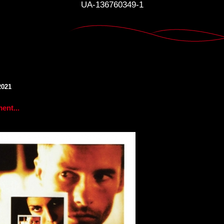
UA-136760349-1
2021
nt...