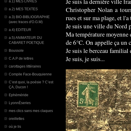
Je suis la dernière ville fr
a.1) MES LIVRES
Christopher Nolan a tou
a.2) MES TEXTES
rues et sur ma plage, et l'
a.3) BIO-BIBLIOGRAPHIE
(avec traces d'O.G.M)
Je suis une ville du Nord 
a.4) EDITEUR
Ma température moyenne e
a.5) ANIMATEUR DU
de 6°C. On appelle ça un 
CABARET POETIQUE
Je suis le berceau familial
Boussole
Je suis, je suis...
C.A.P de lettres
carottages littéraires
Compile Face-Bouquienne
C’est quoi, la poésie ? C’est
ÇA, Ducon !
Ephéméride
LyonnÈseries
mes clics sans mes claques
oreillettes
où je lis