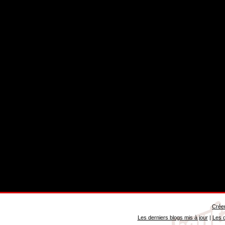
Créer
Les derniers blogs mis à jour
|
Les d