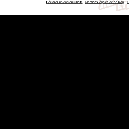
Déclarer un contenu illicite
|
Mentions légales de ce blog
|
H