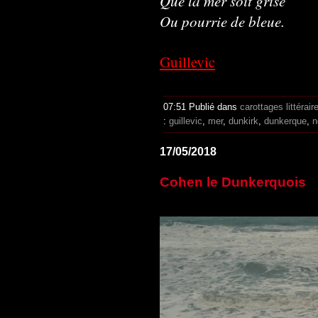
Que la mer soit grise
Ou pourrie de bleue.
Guillevic
07:51 Publié dans
carottages littérair
:
guillevic
,
mer
,
dunkirk
,
dunkerque
,
n
17/05/2018
Cohen le Dunkerquois