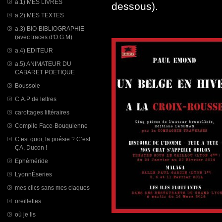
a.1) MES LIVRES
dessous).
a.2) MES TEXTES
a.3) BIO-BIBLIOGRAPHIE
(avec traces d'O.G.M)
a.4) EDITEUR
a.5) ANIMATEUR DU
CABARET POETIQUE
Boussole
C.A.P de lettres
carottages littéraires
Compile Face-Bouquienne
C’est quoi, la poésie ? C’est
ÇA, Ducon !
Ephéméride
LyonnÈseries
mes clics sans mes claques
oreillettes
où je lis