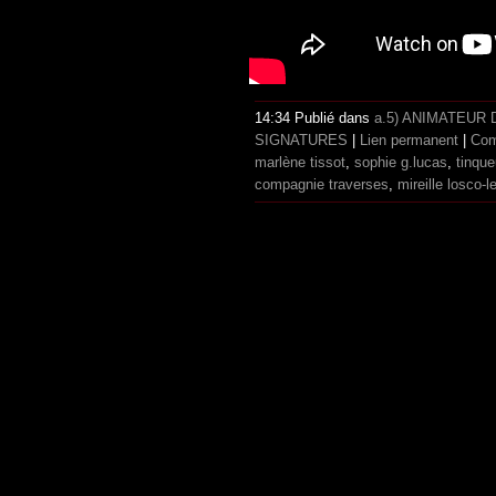
14:34 Publié dans
a.5) ANIMATEUR
SIGNATURES
|
Lien permanent
|
Com
marlène tissot
,
sophie g.lucas
,
tinqu
compagnie traverses
,
mireille losco-l