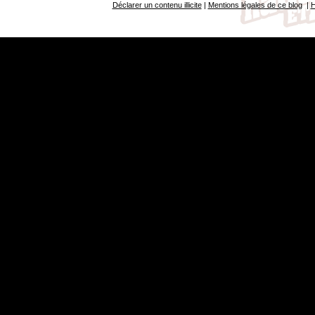
Déclarer un contenu illicite
|
Mentions légales de ce blog
|
H