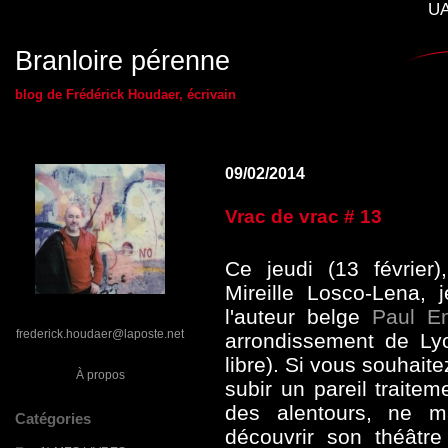
UA
Branloire pérenne
blog de Frédérick Houdaer, écrivain
09/02/2014
Vrac de vrac # 13
Ce jeudi (13 février
Mireille Losco-Lena, 
l'auteur belge
Paul E
frederick.houdaer@laposte.net
arrondissement de Lyo
libre). Si vous souhaite
À propos
subir un pareil traite
des alentours, ne m
Catégories
découvrir son théâtre 