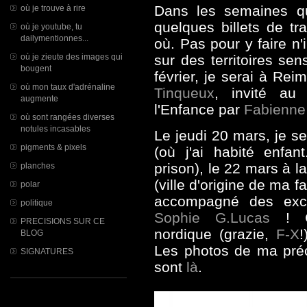
Dans les semaines qu
où je trouve à rire
quelques billets de tr
où je youtube, tu
dailymentionnes...
où. Pas pour y faire n
où je zieute des images qui
sur des territoires sen
bougent
février, je serai à Reim
où mon taux d'adrénaline
Tinqueux
, invité au
augmente
l'Enfance par
Fabienne 
où sont rangées diverses
notules incasables
Le jeudi 20 mars, je s
pigments & pixels
(
où j'ai habité enfa
prison), le 22 mars à 
planches
(ville d'origine de ma fa
polar
accompagné des exc
politique
Sophie G.Lucas
! Co
PRECISIONS SUR CE
nordique (grazie,
F-X
!
BLOG
Les photos de ma pré
SIGNATURES
sont
là
.