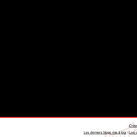
Créer
Les derniers blogs mis à jour
|
Les d