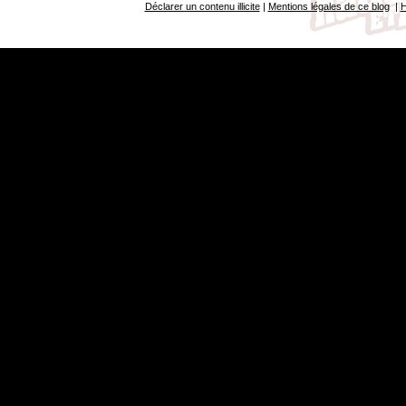
Déclarer un contenu illicite
|
Mentions légales de ce blog
|
H