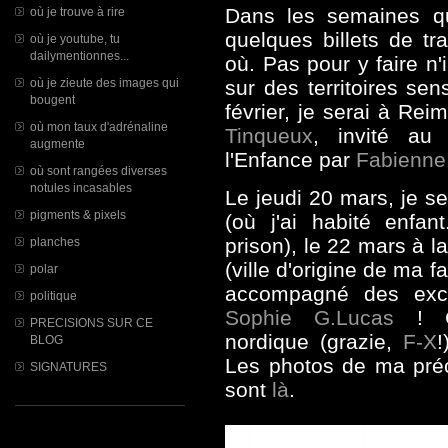
Dans les semaines qu
où je trouve à rire
quelques billets de tr
où je youtube, tu
dailymentionnes...
où. Pas pour y faire n
où je zieute des images qui
sur des territoires sen
bougent
février, je serai à Reim
où mon taux d'adrénaline
Tinqueux
, invité au
augmente
l'Enfance par
Fabienne 
où sont rangées diverses
notules incasables
Le jeudi 20 mars, je s
pigments & pixels
(
où j'ai habité enfa
prison), le 22 mars à 
planches
(ville d'origine de ma fa
polar
accompagné des exc
politique
Sophie G.Lucas
! Co
PRECISIONS SUR CE
nordique (grazie,
F-X
!
BLOG
Les photos de ma pré
SIGNATURES
sont
là
.