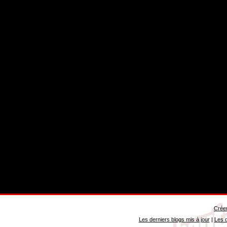
Créer
Les derniers blogs mis à jour
|
Les d