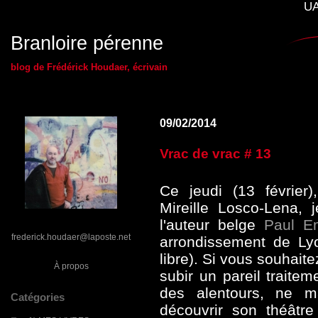
UA
Branloire pérenne
blog de Frédérick Houdaer, écrivain
09/02/2014
Vrac de vrac # 13
Ce jeudi (13 février
Mireille Losco-Lena, 
l'auteur belge
Paul E
frederick.houdaer@laposte.net
arrondissement de Lyo
libre). Si vous souhaite
À propos
subir un pareil traite
des alentours, ne m
Catégories
découvrir son théâtre 