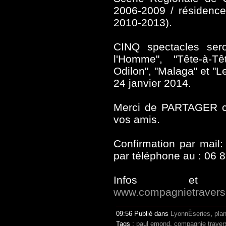
2006-2009 / résidence
2010-2013).
CINQ spectacles sero
l'Homme", "Tête-à-T
Odilon", "Malaga" et "Le
24 janvier 2014.
Merci de PARTAGER ce
vos amis.
Confirmation par mail
par téléphone au : 06 
Infos et r
www.compagnietraver
09:56 Publié dans
LyonnÈseries
,
pla
Tags :
paul emond
,
compagnie traver