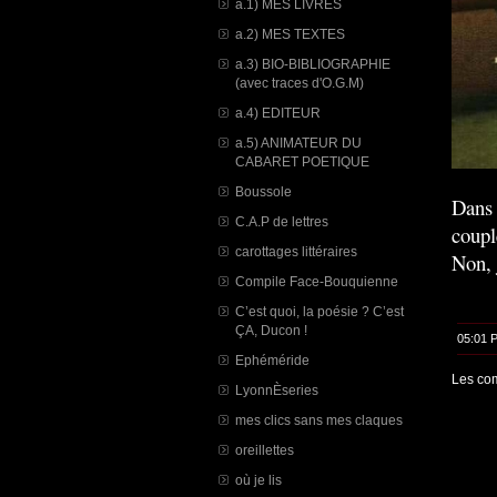
a.1) MES LIVRES
a.2) MES TEXTES
a.3) BIO-BIBLIOGRAPHIE
(avec traces d'O.G.M)
a.4) EDITEUR
a.5) ANIMATEUR DU
CABARET POETIQUE
Boussole
Dans 
C.A.P de lettres
coupl
carottages littéraires
Non, 
Compile Face-Bouquienne
C’est quoi, la poésie ? C’est
ÇA, Ducon !
05:01 
Ephéméride
Les com
LyonnÈseries
mes clics sans mes claques
oreillettes
où je lis