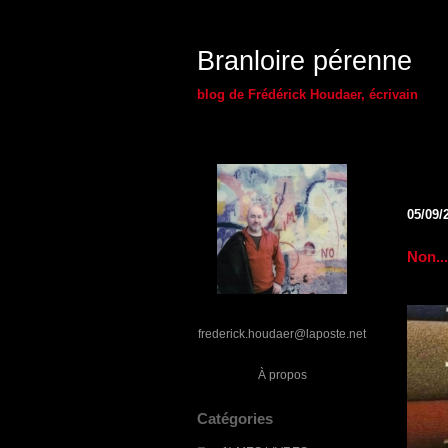
Branloire pérenne
blog de Frédérick Houdaer, écrivain
05/09/
Non...
frederick.houdaer@laposte.net
À propos
Catégories