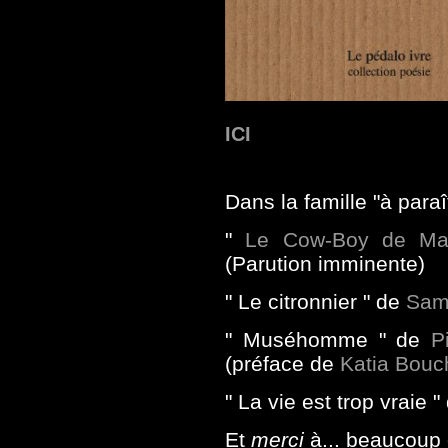
ICI
Dans la famille "à paraî
"
Le Cow-Boy de Ma
(
Parution imminente)
" Le citronnier " de
Sam
" Muséhomme " de
P
(préface de
Katia Bou
" La vie est trop vraie 
Et
merci
à... beaucoup