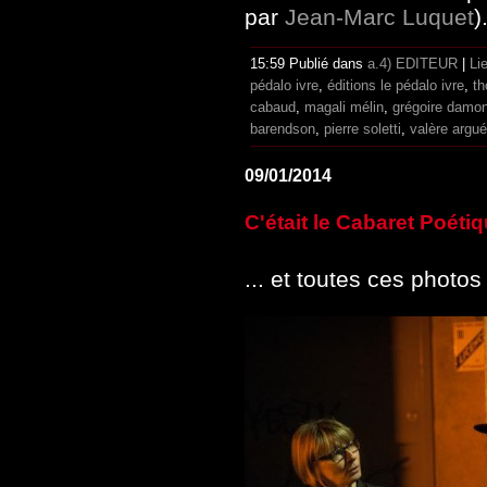
par
Jean-Marc Luquet
)
15:59 Publié dans
a.4) EDITEUR
|
Li
pédalo ivre
,
éditions le pédalo ivre
,
th
cabaud
,
magali mélin
,
grégoire damo
barendson
,
pierre soletti
,
valère argué
09/01/2014
C'était le Cabaret Poétiq
... et toutes ces photo