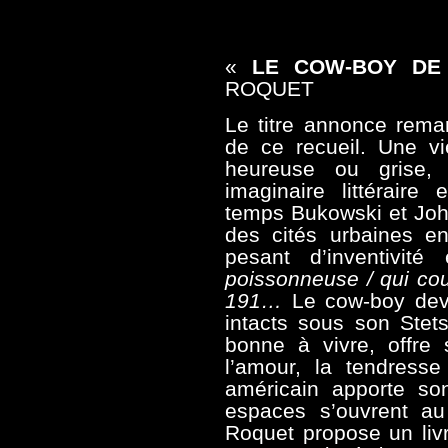
«
LE COW-BOY DE
ROQUET
Le titre annonce remar
de ce recueil. Une vi
heureuse ou grise,
imaginaire littérair
temps Bukowski et Jo
des cités urbaines e
pesant d’inventivit
poissonneuse / qui cou
191…
Le cow-boy dev
intacts sous son Stets
bonne à vivre, offr
l’amour, la tendresse
américain apporte son
espaces s’ouvrent au 
Roquet propose un livr