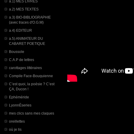
a.1) MES LIVRES
a.2) MES TEXTES
a.3) BIO-BIBLIOGRAPHIE
(avec traces d'O.G.M)
a.4) EDITEUR
a.5) ANIMATEUR DU
CABARET POETIQUE
Boussole
C.A.P de lettres
carottages littéraires
Compile Face-Bouquienne
C’est quoi, la poésie ? C’est
ÇA, Ducon !
Ephéméride
LyonnÈseries
mes clics sans mes claques
oreillettes
où je lis