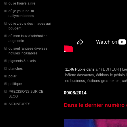
où je trouve à rire
où je youtube, tu
dailymentionnes...
où je zieute des images qui
bougent
où mon taux d'adrénaline
augmente
où sont rangées diverses
notules incasables
pigments & pixels
planches
11:46 Publié dans
a.4) EDITEUR
|
Li
hélène dassavray
,
éditions le pédalo 
polar
no business
,
éditions gros textes
,
co
politique
PRECISIONS SUR CE
09/08/2014
BLOG
SIGNATURES
Dans le dernier numéro 