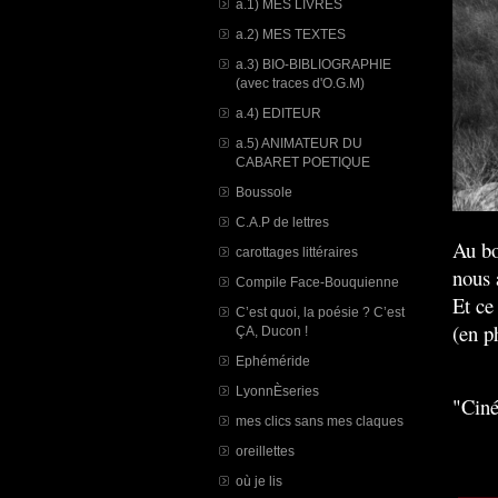
a.1) MES LIVRES
a.2) MES TEXTES
a.3) BIO-BIBLIOGRAPHIE
(avec traces d'O.G.M)
a.4) EDITEUR
a.5) ANIMATEUR DU
CABARET POETIQUE
Boussole
C.A.P de lettres
Au bo
carottages littéraires
nous 
Compile Face-Bouquienne
Et ce 
C’est quoi, la poésie ? C’est
(en p
ÇA, Ducon !
Ephéméride
LyonnÈseries
"Cin
mes clics sans mes claques
oreillettes
où je lis