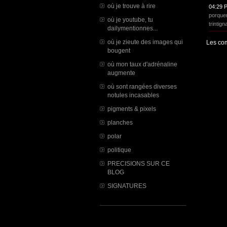
où je trouve à rire
04:29 
porquer
où je youtube, tu
trintign
dailymentionnes...
où je zieute des images qui
Les com
bougent
où mon taux d'adrénaline
augmente
où sont rangées diverses
notules incasables
pigments & pixels
planches
polar
politique
PRECISIONS SUR CE
BLOG
SIGNATURES