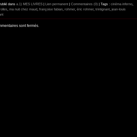
Publié dans
a.1) MES LIVRES
|
Lien permanent
|
Commentaires (0)
| Tags :
cinéma inferno
,
olles
,
ma nuit chez maud
,
françoise fabian
,
rohmer
,
éric rohmer
,
trintignant
,
jean-louis
ant
mentaires sont fermés.