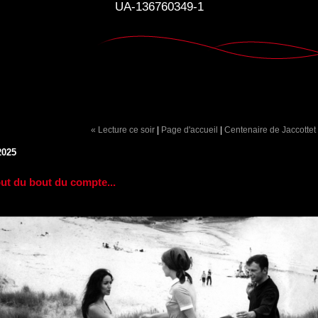
UA-136760349-1
« Lecture ce soir
|
Page d'accueil
|
Centenaire de Jaccottet
2025
ut du bout du compte...