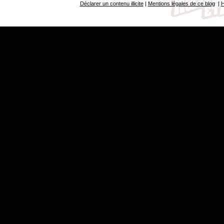
Déclarer un contenu illicite
|
Mentions légales de ce blog
|
H