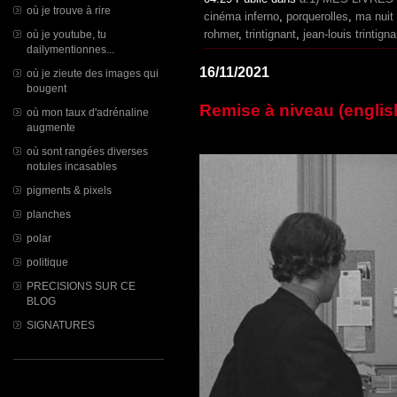
où je trouve à rire
cinéma inferno
,
porquerolles
,
ma nuit
rohmer
,
trintignant
,
jean-louis trintigna
où je youtube, tu
dailymentionnes...
16/11/2021
où je zieute des images qui
bougent
Remise à niveau (englis
où mon taux d'adrénaline
augmente
où sont rangées diverses
notules incasables
pigments & pixels
planches
polar
politique
PRECISIONS SUR CE
BLOG
SIGNATURES