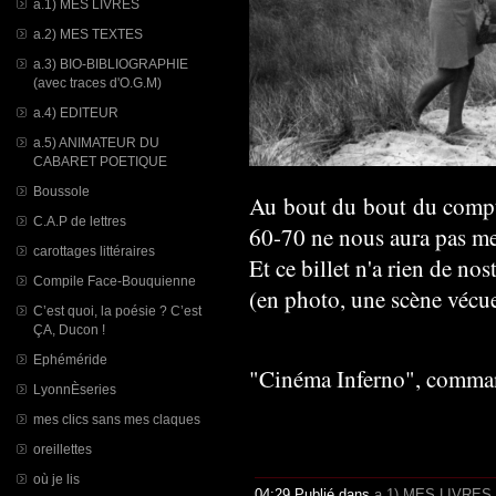
a.1) MES LIVRES
a.2) MES TEXTES
a.3) BIO-BIBLIOGRAPHIE
(avec traces d'O.G.M)
a.4) EDITEUR
a.5) ANIMATEUR DU
CABARET POETIQUE
Boussole
Au bout du bout du compt
C.A.P de lettres
60-70 ne nous aura pas men
carottages littéraires
Et ce billet n'a rien de nos
Compile Face-Bouquienne
(en photo, une scène vécu
C’est quoi, la poésie ? C’est
ÇA, Ducon !
Ephéméride
"Cinéma Inferno", comm
LyonnÈseries
mes clics sans mes claques
oreillettes
où je lis
04:29 Publié dans
a.1) MES LIVRES