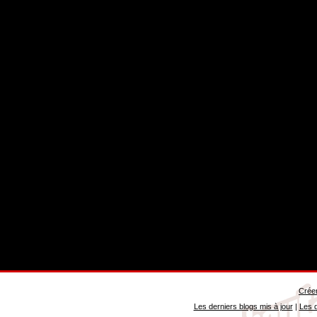
Créer
Les derniers blogs mis à jour
|
Les d