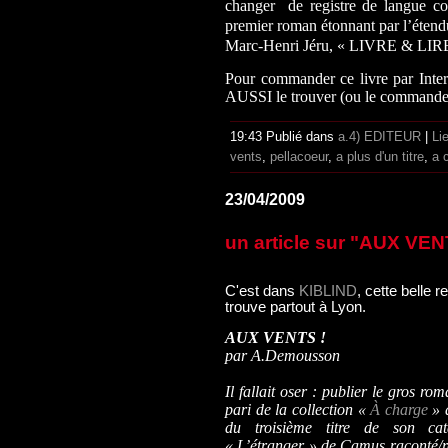
changer
de registre de langue co
premier roman étonnant par l’étendu
Marc-Henri Jéru, « LIVRE & LIRE
Pour commander ce livre par Inter
AUSSI le trouver (ou le commander)
19:43 Publié dans
a.4) EDITEUR
|
Li
vents
,
pellacoeur
,
a plus d'un titre
,
a 
23/04/2009
un article sur "AUX VEN
C'est dans
KIBLIND
, cette belle r
trouve partout à Lyon.
AUX VENTS !
par A.Demousson
Il fallait oser : publier le gros r
pari de la collection «
À charge
» 
du troisième titre de son c
« L’étranger » de Camus raconté/