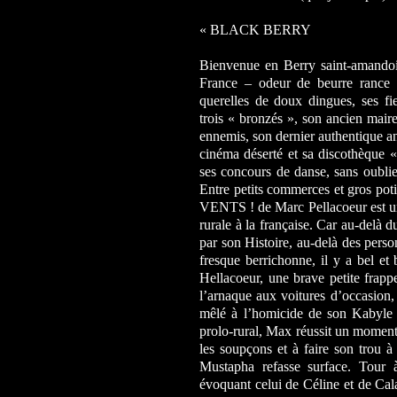
« BLACK BERRY
Bienvenue en Berry saint-amandoi
France – odeur de beurre rance 
querelles de doux dingues, ses fi
trois « bronzés », son ancien mair
ennemis, son dernier authentique an
cinéma déserté et sa discothèque « 
ses concours de danse, sans oubli
Entre petits commerces et gros pot
VENTS ! de Marc Pellacoeur est un 
rurale à la française. Car au-delà d
par son Histoire, au-delà des perso
fresque berrichonne, il y a bel e
Hellacoeur, une brave petite frappe
l’arnaque aux voitures d’occasion, 
mêlé à l’homicide de son Kabyle
prolo-rural, Max réussit un moment,
les soupçons et à faire son trou
Mustapha refasse surface. Tour 
évoquant celui de Céline et de Cala