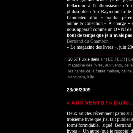
Pellacœur à l’enthousiasme d’u
philosophie d’un Raymond Lulle 
l’animateur d’un « branloir péren
anime la collection « À charge » e
nous apparaît comme un OVNI de b
bout de temps que je n’avais pas 
Bertrand du Chambon
« Le magazine des livres », juin 2
20:57 Publié dans
a.4) EDITEUR
|
Li
magazine des livres
,
aux vents
,
pella
les ruines de la future maison
,
céline
vaneigem
,
lulle
23/06/2009
« AUX VENTS ! » (suite
Deux articles récemment parus su
troisième livre que j’ai fait publier
formi-formidable, signé Bertra
livres ». Un autre (que je recopie) 