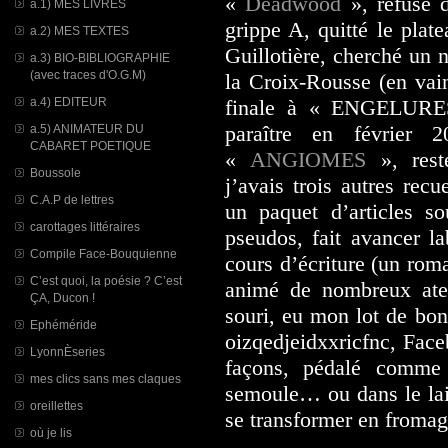
«
Deadwood
», refusé d
a.1) MES LIVRES
grippe A, quitté le plat
a.2) MES TEXTES
Guillotière, cherché un n
a.3) BIO-BIBLIOGRAPHIE
(avec traces d'O.G.M)
la Croix-Rousse (en vain
a.4) EDITEUR
finale à « ENGELURES
paraître en février
a.5) ANIMATEUR DU
CABARET POETIQUE
«
ANGIOMES
», reste
Boussole
j’avais trois autres recu
C.A.P de lettres
un paquet d’articles 
carottages littéraires
pseudos, fait avancer 
Compile Face-Bouquienne
cours d’écriture (un roma
C’est quoi, la poésie ? C’est
animé de nombreux ateli
ÇA, Ducon !
souri, eu mon lot de bon
Ephéméride
oizqedjeidxxricfnc, Face
LyonnÈseries
façons, pédalé comme
mes clics sans mes claques
semoule… ou dans le la
oreillettes
se transformer en fromage
où je lis