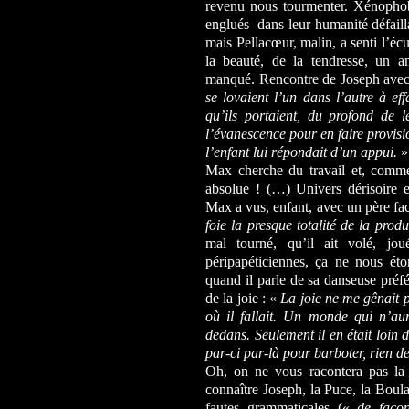
revenu nous tourmenter. Xénophobi
englués
dans leur humanité défaill
mais Pellacœur, malin, a senti l’éc
la beauté, de la tendresse, un a
manqué. Rencontre de Joseph avec s
se lovaient l’un dans l’autre à e
qu’ils portaient, du profond de le
l’évanescence pour en faire provisi
l’enfant lui répondait d’un appui.
»
Max cherche du travail et, comme 
absolue ! (…) Univers dérisoire e
Max a vus, enfant, avec un père fac
foie la presque totalité de la prod
mal tourné, qu’il ait volé, j
péripapéticiennes, ça ne nous éto
quand il parle de sa danseuse préfé
de la joie : «
La joie ne me gênait pa
où il fallait. Un monde qui n’aur
dedans. Seulement il en était loin
par-ci par-là pour barboter, rien d
Oh, on ne vous racontera pas la
connaître Joseph, la Puce, la Boulan
fautes grammaticales («
de faço