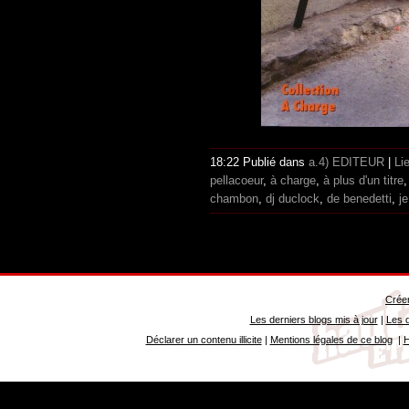
18:22 Publié dans
a.4) EDITEUR
|
Li
pellacoeur
,
à charge
,
à plus d'un titre
chambon
,
dj duclock
,
de benedetti
,
je
Créer
Les derniers blogs mis à jour
|
Les d
Déclarer un contenu illicite
|
Mentions légales de ce blog
|
H