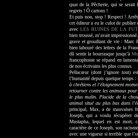
quai de la Pêcherie, qui se serait 
regrets ! Ô cartons !
Et puis non, stop ! Respect ! Arrêt
cet éditeur a eu le culot de publier
avec
LES RUINES DE LA FU
bien troussé, m’avait impressionné.
grave et grouillant de vie : Marc 
bien labouré des lettres de la Fran
dû sentir la bourrasque jusqu’à
Mon
francophonie se répand en lamenta
de nos écrivains les plus connus.
Pellacœur (dont j’ignore tout) 
l’humanité depuis quelque temps :
à chrétiens et l’éloignement momen
retourner contre les animaux pour c
le plus malin. Placide de la chos
animal situé au plus bas dans l’
principal, Max, a de mauvaises fr
Joseph, qui a voulu récupérer d
Mustapha, lequel en est mort, c
caractère de ce Joseph, son racisme
avec une vigueur si terrible que l