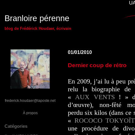
UA
Branloire pérenne
blog de Frédérick Houdaer, écrivain
01/01/2010
Dernier coup de rétro
En 2009, j’ai lu à peu pr
relu la biographie de
«
AUX VENTS
! » de
frederick.houdaer@laposte.net
d’œuvre), non-fêté mo
perdu six kilos (dans ce
À propos
«
ROCOCO TOKYOÏT
Catégories
une procédure de divor