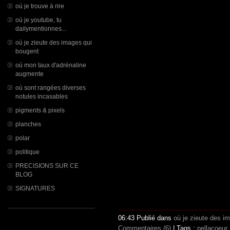
où je trouve à rire
où je youtube, tu
dailymentionnes...
où je zieute des images qui
bougent
où mon taux d'adrénaline
augmente
où sont rangées diverses
notules incasables
pigments & pixels
planches
polar
politique
PRECISIONS SUR CE
BLOG
SIGNATURES
06:43 Publié dans
où je zieute des i
Commentaires (6)
| Tags :
pellacoeur