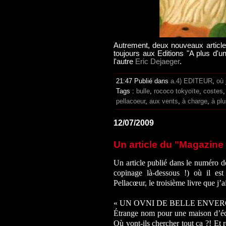
Autrement, deux nouveaux articl
toujours aux Editions "A plus d'un 
l'autre
Eric Dejaeger
.
21:47 Publié dans
a.4) EDITEUR
,
où 
Tags :
bulle
,
rococo tokyoïte
,
costes
pellacoeur
,
aux vents
,
à charge
,
à plu
12/07/2009
Un article du "Magazine 
Un article publié dans le numéro d
copinage là-dessous !) où il es
Pellacœur, le troisième livre que j’ai
« UN OVNI DE BELLE ENVE
Étrange nom pour une maison d’édi
Où vont-ils chercher tout ça ?! Et 