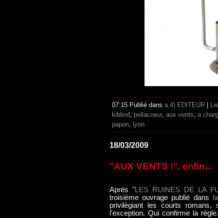
07:15 Publié dans
a.4) EDITEUR
|
Li
kiblind
,
pellacoeur
,
aux vents
,
a char
papon
,
lyon
18/03/2009
"AUX VENTS !", enfin...
Après "
LES RUINES DE LA F
troisième ouvrage publié dans
l
privilégiant les courts romans
l'exception. Qui confirme la règl