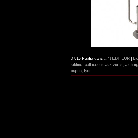
07:15 Publié dans
a.4) EDITEUR
|
Li
kiblind
,
pellacoeur
,
aux vents
,
a char
papon
,
lyon