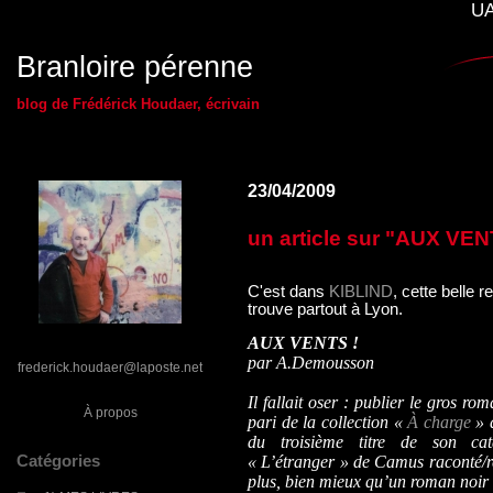
UA
Branloire pérenne
blog de Frédérick Houdaer, écrivain
23/04/2009
un article sur "AUX VEN
C'est dans
KIBLIND
, cette belle r
trouve partout à Lyon.
AUX VENTS !
par A.Demousson
frederick.houdaer@laposte.net
Il fallait oser : publier le gros r
À propos
pari de la collection «
À charge
» 
du troisième titre de son c
Catégories
« L’étranger » de Camus raconté/
plus, bien mieux qu’un roman noir 