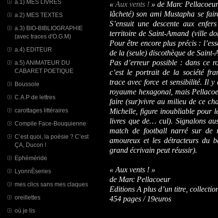
a.1) MES LIVRES
«
Aux vents !
» de Marc Pellacoeur, 
lâcheté) son ami Mustapha se faire
a.2) MES TEXTES
S’ensuit une descente aux enfer
a.3) BIO-BIBLIOGRAPHIE
territoire de Saint-Amand (ville d
(avec traces d'O.G.M)
Pour être encore plus précis : l’ess
a.4) EDITEUR
de la (seule) discothèque de Saint
Pas d’erreur possible : dans ce 
a.5) ANIMATEUR DU
CABARET POETIQUE
c’est le portrait de la société f
trace avec force et sensibilité. Il
Boussole
royaume hexagonal, mais Pellacoeur
C.A.P de lettres
faire (sur)vivre au milieu de ce 
carottages littéraires
Michelle, figure inoubliable pour l
livres que de… cul). Signalons au
Compile Face-Bouquienne
match de football narré sur de 
C’est quoi, la poésie ? C’est
amoureux et les détracteurs du b
ÇA, Ducon !
grand écrivain peut réussir).
Ephéméride
« Aux vents ! »
LyonnÈseries
de Marc Pellacoeur
mes clics sans mes claques
Editions A plus d’un titre, collecti
oreillettes
454 pages / 19euros
où je lis