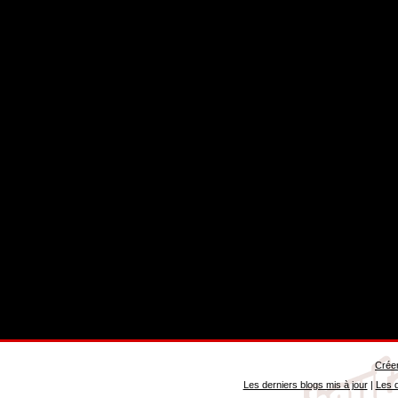
Créer
Les derniers blogs mis à jour
|
Les d