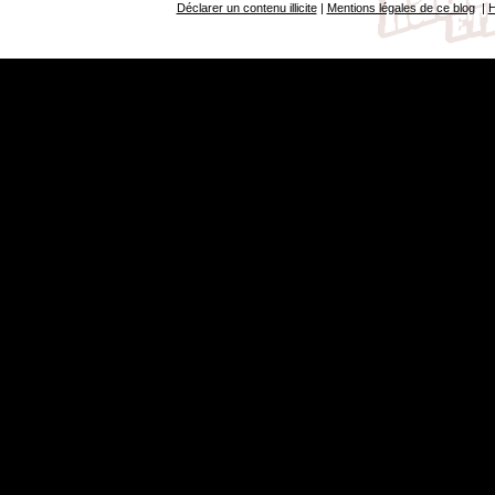
Déclarer un contenu illicite
|
Mentions légales de ce blog
|
H