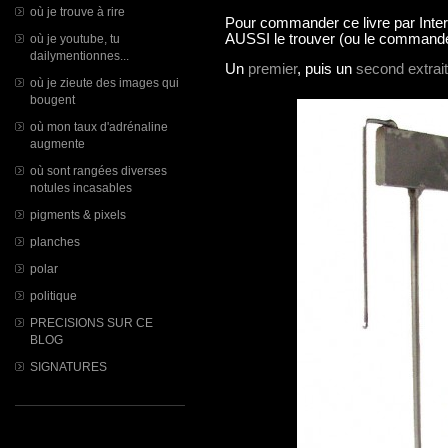
où je trouve à rire
Pour commander ce livre par Inter
AUSSI le trouver (ou le commander)
où je youtube, tu
dailymentionnes...
Un
premier
, puis un
second extrait
où je zieute des images qui
bougent
où mon taux d'adrénaline
augmente
où sont rangées diverses
notules incasables
pigments & pixels
planches
polar
politique
PRECISIONS SUR CE
BLOG
SIGNATURES