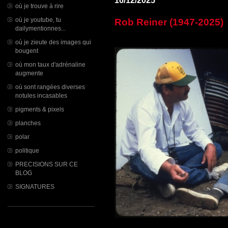
16/12/2025
où je trouve à rire
où je youtube, tu
Rob Reiner (1947-2025)
dailymentionnes...
où je zieute des images qui
bougent
où mon taux d'adrénaline
augmente
où sont rangées diverses
notules incasables
pigments & pixels
planches
polar
politique
PRECISIONS SUR CE
BLOG
SIGNATURES