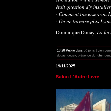
était question d'y installe
- Comment traverse-t-on L
- On ne traverse plus Lyon
La fin 
Dominique Douay,
18:28 Publié dans
où je lis
|
Lien per
douay
,
douay
,
présence du futur
,
deno
19/11/2025
Salon L'Autre Livre