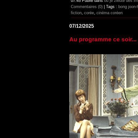
07:45 Publié dans
où je zieute des i
Commentaires (0)
| Tags :
bong joon-
fiction
,
corée
,
cinéma coréen
07/12/2025
Au programme ce soir...