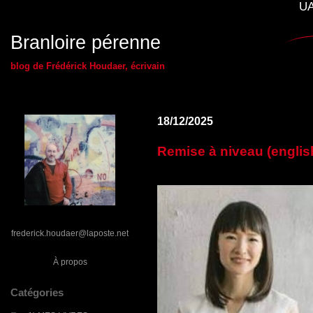
UA
Branloire pérenne
blog de Frédérick Houdaer, écrivain
18/12/2025
Remise à niveau (englis
frederick.houdaer@laposte.net
À propos
Catégories