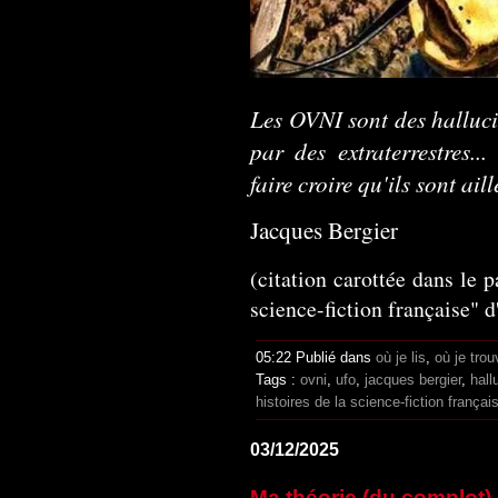
Les OVNI sont des hallucin
par des extraterrestres.
faire croire qu'ils sont aill
Jacques Bergier
(citation carottée dans le p
science-fiction française" d
05:22 Publié dans
où je lis
,
où je trou
Tags :
ovni
,
ufo
,
jacques bergier
,
hall
histoires de la science-fiction françai
03/12/2025
Ma théorie (du complot) 