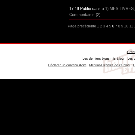
17:19 Publié dans
a.1) MES LIVRES
Commentaires (2)
Page précédente
1
2
3
4
5
6
7
8
9
10
11
Créer
Les derniers blogs mis à jour
|
Les d
Déclarer un contenu illicite
|
Mentions légales de ce blog
|
H