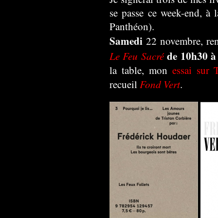
se passe ce week-end, à 
Panthéon).
Samedi
22 novembre, ren
de 10h30 à
Le Feu Sacré
la table, mon
essai sur 
Fond Vert
recueil
.