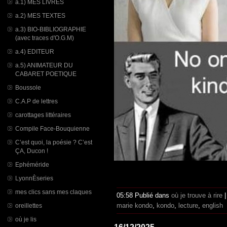
a.1) MES LIVRES
a.2) MES TEXTES
a.3) BIO-BIBLIOGRAPHIE
(avec traces d'O.G.M)
a.4) EDITEUR
a.5) ANIMATEUR DU
CABARET POETIQUE
Boussole
C.A.P de lettres
carottages littéraires
Compile Face-Bouquienne
C’est quoi, la poésie ? C’est
ÇA, Ducon !
Ephéméride
LyonnÈseries
mes clics sans mes claques
05:58 Publié dans
où je trouve à rire
marie kondo
,
kondo
,
lecture
,
english
oreillettes
où je lis