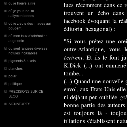
lues récemment dans ce r
où je trouve à rire
trouvent un écho dans l
où je youtube, tu
dailymentionnes...
facebook évoquant la réal
où je zieute des images qui
éditorial hexagonal) :
bougent
où mon taux d'adrénaline
"Si vous prêtez une orei
augmente
outre-Atlantique, vous l
où sont rangées diverses
notules incasables
écrivent
. Et ils le font 
pigments & pixels
K.Dick (...) ont emmené
planches
tombe...
polar
(...) Quand une nouvelle 
politique
envol, aux Etats-Unis elle 
PRECISIONS SUR CE
ni déjà un peu oubliée, gr
BLOG
bonne partie des auteurs 
SIGNATURES
est toujours là - toujou
filiations s'établissent nat