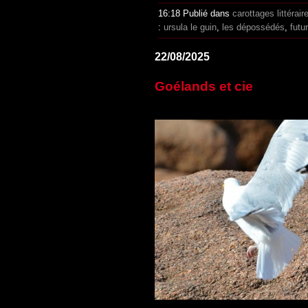
16:18 Publié dans
carottages littérair
:
ursula le guin
,
les dépossédés
,
futur
22/08/2025
Goélands et cie