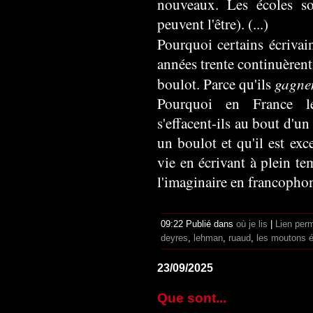
nouveaux. Les écoles so
peuvent l'être). (...)
Pourquoi certains écrivai
années trente continuèrent-
gagnen
boulot. Parce qu'ils
Pourquoi en France l
s'effacent-ils au bout d'u
un boulot et qu'il est exc
vie en écrivant à plein te
l'imaginaire en francophon
09:22 Publié dans
où je lis
|
Lien per
deyres
,
lehman
,
ruaud
,
les moutons é
23/09/2025
Que sont...