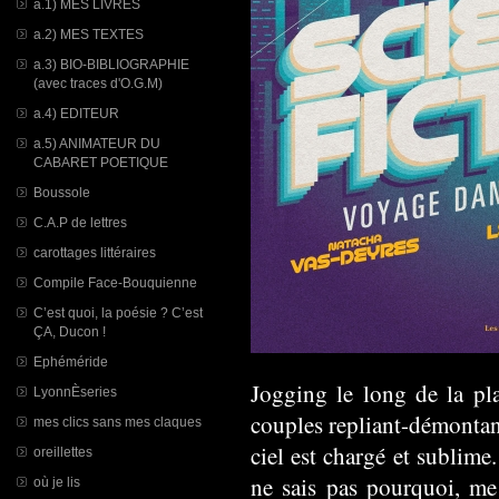
a.1) MES LIVRES
a.2) MES TEXTES
a.3) BIO-BIBLIOGRAPHIE
(avec traces d'O.G.M)
a.4) EDITEUR
a.5) ANIMATEUR DU
CABARET POETIQUE
Boussole
C.A.P de lettres
carottages littéraires
Compile Face-Bouquienne
C’est quoi, la poésie ? C’est
ÇA, Ducon !
Ephéméride
Jogging le long de la pla
LyonnÈseries
couples repliant-démontant
mes clics sans mes claques
ciel est chargé et sublime
oreillettes
ne sais pas pourquoi, me
où je lis