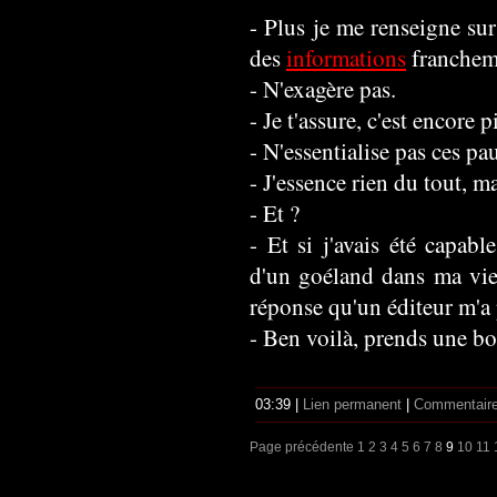
- Plus je me renseigne sur
des
informations
francheme
- N'exagère pas.
- Je t'assure, c'est encore pi
- N'essentialise pas ces pa
- J'essence rien du tout, mai
- Et ?
- Et si j'avais été capab
d'un goéland dans ma vie, 
réponse qu'un éditeur m'a
- Ben voilà, prends une bo
03:39 |
Lien permanent
|
Commentaire
Page précédente
1
2
3
4
5
6
7
8
9
10
11