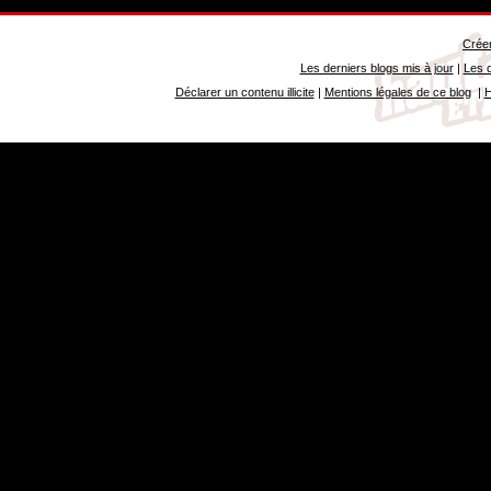
Créer
Les derniers blogs mis à jour
|
Les d
Déclarer un contenu illicite
|
Mentions légales de ce blog
|
H