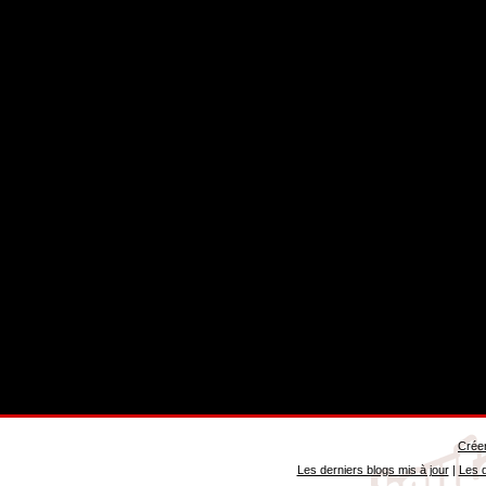
Créer
Les derniers blogs mis à jour
|
Les d