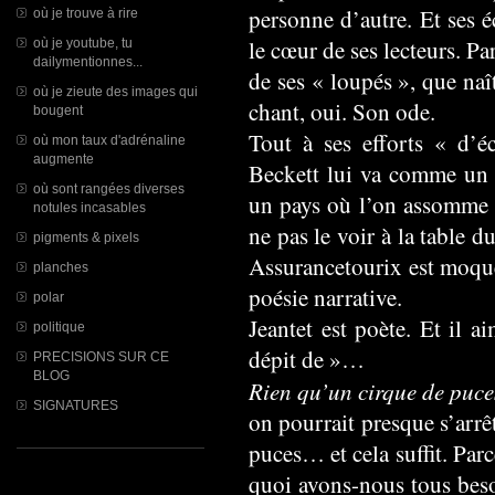
personne d’autre. Et ses 
où je trouve à rire
le cœur de ses lecteurs. Pa
où je youtube, tu
dailymentionnes...
de ses « loupés », que naî
où je zieute des images qui
chant, oui. Son ode.
bougent
Tout à ses efforts « d’
où mon taux d'adrénaline
augmente
Beckett lui va comme un g
où sont rangées diverses
un pays où l’on assomme e
notules incasables
ne pas le voir à la table
pigments & pixels
Assurancetourix est moqué
planches
poésie narrative.
polar
Jeantet est poète. Et il 
politique
dépit de »…
PRECISIONS SUR CE
BLOG
Rien qu’un cirque de puce
SIGNATURES
on pourrait presque s’arrê
puces… et cela suffit. Par
quoi avons-nous tous beso