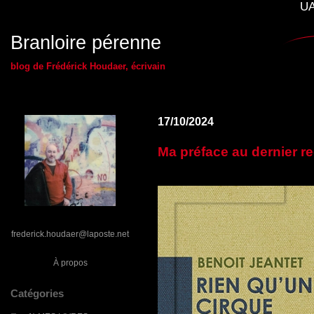
UA
Branloire pérenne
blog de Frédérick Houdaer, écrivain
17/10/2024
Ma préface au dernier re
frederick.houdaer@laposte.net
À propos
Catégories