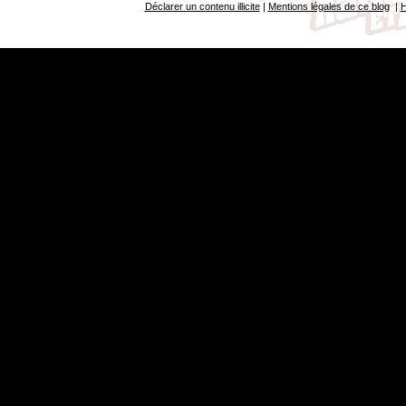
Déclarer un contenu illicite
|
Mentions légales de ce blog
|
H