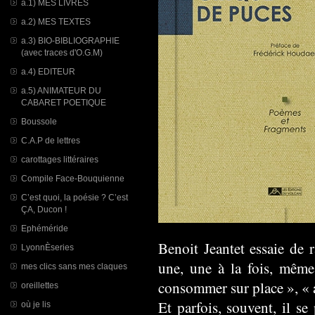
a.1) MES LIVRES
a.2) MES TEXTES
a.3) BIO-BIBLIOGRAPHIE
(avec traces d'O.G.M)
a.4) EDITEUR
a.5) ANIMATEUR DU
CABARET POETIQUE
Boussole
C.A.P de lettres
carottages littéraires
Compile Face-Bouquienne
C’est quoi, la poésie ? C’est
ÇA, Ducon !
Ephéméride
Benoit Jeantet essaie de 
LyonnÈseries
une, une à la fois, même 
mes clics sans mes claques
consommer sur place », « 
oreillettes
Et parfois, souvent, il s
où je lis