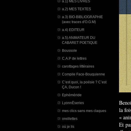
a.1) MES LIVRES
a.2) MES TEXTES
a.3) BIO-BIBLIOGRAPHIE
(avec traces d'O.G.M)
a.4) EDITEUR
a.5) ANIMATEUR DU
CABARET POETIQUE
Boussole
C.A.P de lettres
carottages littéraires
Compile Face-Bouquienne
C’est quoi, la poésie ? C’est
ÇA, Ducon !
Ephéméride
Benoi
LyonnÈseries
la fo
mes clics sans mes claques
« ani
oreillettes
Et pa
où je lis