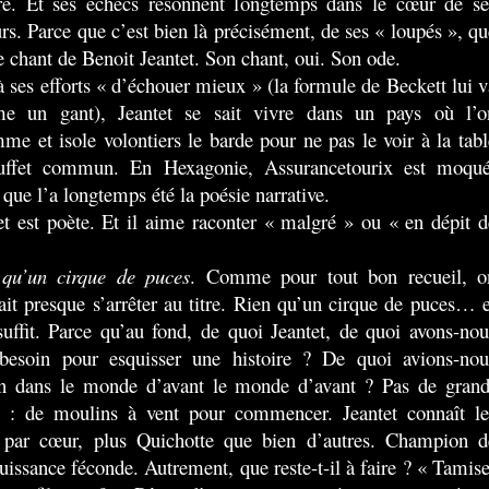
re. Et ses échecs résonnent longtemps dans le cœur de se
urs. Parce que c’est bien là précisément, de ses « loupés », qu
le chant de Benoit Jeantet. Son chant, oui. Son ode.
à ses efforts « d’échouer mieux » (la formule de Beckett lui v
e un gant), Jeantet se sait vivre dans un pays où l’o
me et isole volontiers le barde pour ne pas le voir à la tabl
uffet commun. En Hexagonie, Assurancetourix est moqué
 que l’a longtemps été la poésie narrative.
et est poète. Et il aime raconter « malgré » ou « en dépit d
 qu’un cirque de puces
. Comme pour tout bon recueil, o
ait presque s’arrêter au titre. Rien qu’un cirque de puces… e
suffit. Parce qu’au fond, de quoi Jeantet, de quoi avons-nou
besoin pour esquisser une histoire ? De quoi avions-nou
n dans le monde d’avant le monde d’avant ? Pas de grand
 : de moulins à vent pour commencer. Jeantet connaît le
 par cœur, plus Quichotte que bien d’autres. Champion d
uissance féconde. Autrement, que reste-t-il à faire ? « Tamise