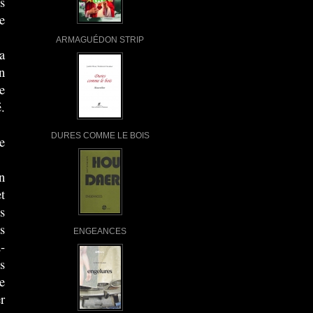
s
e
ARMAGUÉDON STRIP
a
n
e
.
DURES COMME LE BOIS
e
n
t
s
s
ENGEANCES
-
s
e
r