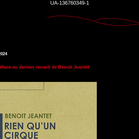
UA-136760349-1
2024
éface au dernier recueil de Benoit Jeantet