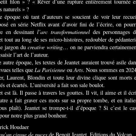
etit filon » ? « Rêver d’une rupture entièrement tournée e
s naturels » ?
 époque où tant d’auteurs se soucient de voir leur recuei
posé en série Netflix avant d’avoir fini de l’écrire, on pourr
re en dessinant
l’arc transformationnel
des personnages d
et tout au long de ses micro-histoires, redoubler de pédanteri
le jargon du
creative writing
… on ne parviendra certainemen
saisir l’art de l’auteur.
 autre époque, les textes de Jeantet auraient trouvé asile dan
evues telles que
La Parisienne
ou
Arts
. Nous sommes en 2024
r, Laurent, Blondin et toute leur divine clique sont morts e
és et écartés. L’université a fait son sale boulot.
t est là. Il passe à travers les gouttes. Il vit, il aime et il écr
utre a fait graver ces mots sur sa propre tombe, et en italie
vous plaît). Jeantet se trompe-t-il d’époque ? Si c’est le cas
 pour notre plus grand bonheur.
rick Houdaer
qu’un cirque de puces
de Benoit Jeantet, Editions du Volcan