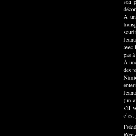
son p
décor
A une
trans
souri
Jeant
avec 
pas à 
À une
des r
Nimie
enterr
Jeante
(un a
s’il 
c’est
Frédé
Rien 