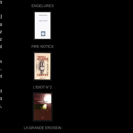
n
ENGELURES
l
a
e
e
t
FIRE NOTICE
s
.
t
L'IDIOT N°2
it
n
,
LA GRANDE EROSION