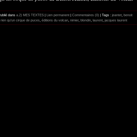
Publié dans
a.2) MES TEXTES
|
Lien permanent
|
Commentaires (0)
| Tags :
jeantet
,
benoit
,
rien qu'un cirque de puces
,
éditions du volcan
,
nimier
,
blondin
,
laurent
,
jacques laurent