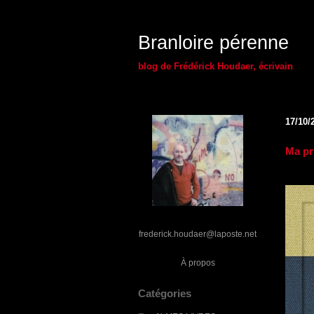
Branloire pérenne
blog de Frédérick Houdaer, écrivain
17/10/
Ma pr
frederick.houdaer@laposte.net
À propos
Catégories