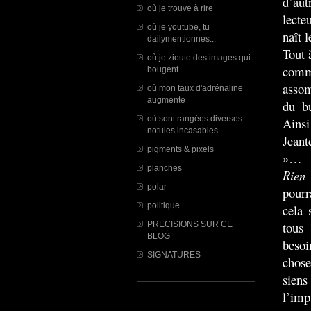
d’aut
où je trouve à rire
lecte
où je youtube, tu
naît 
dailymentionnes...
Tout 
où je zieute des images qui
comm
bougent
assom
où mon taux d'adrénaline
augmente
du b
où sont rangées diverses
Ainsi
notules incasables
Jeant
pigments & pixels
»…
planches
Rien
polar
pourr
politique
cela 
tous 
PRECISIONS SUR CE
BLOG
besoi
SIGNATURES
chose
siens
l’imp