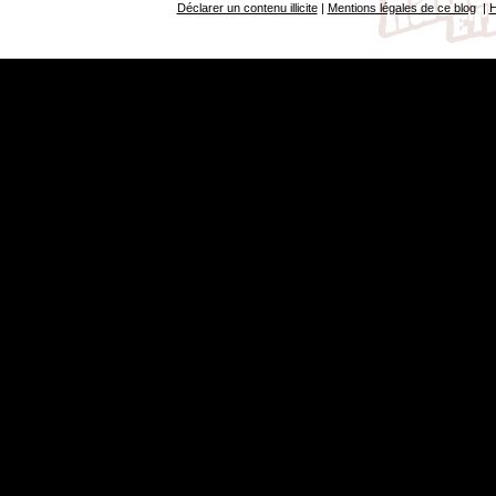
Déclarer un contenu illicite
|
Mentions légales de ce blog
|
H