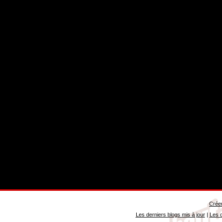
Créer
Les derniers blogs mis à jour
|
Les d