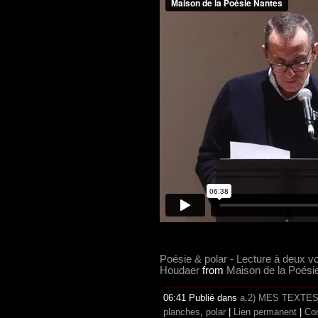
Poésie & polar - Lecture à deux v
Houdaer
from
Maison de la Poési
06:41 Publié dans
a.2) MES TEXTE
planches
,
polar
|
Lien permanent
|
Co