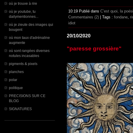
où je trouve à rire
10:19 Publié dans
C’est quoi, la poé
où je youtube, tu
dailymentionnes...
Commentaires (2)
| Tags :
fondane
,
r
idiot
où je zieute des images qui
bougent
20/10/2020
où mon taux d'adrénaline
augmente
"paresse grossière"
où sont rangées diverses
notules incasables
pigments & pixels
planches
polar
politique
PRECISIONS SUR CE
BLOG
SIGNATURES