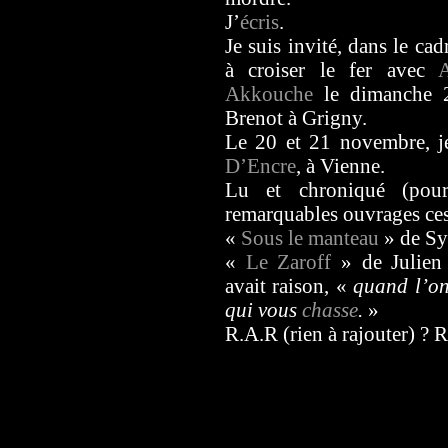
J’
écris
.
Je suis invité, dans le cad
à croiser le fer avec
Akkouche
le dimanche 2
Brenot à Grigny.
Le 20 et 21 novembre, je
D’Encre
, à Vienne.
Lu et chroniqué (po
remarquables ouvrages ces
«
Sous le manteau
» de Sy
«
Le Zaroff
» de Julien
avait raison, «
quand l’on 
qui vous
chasse
.
»
R.A.R (rien à rajouter) ? 