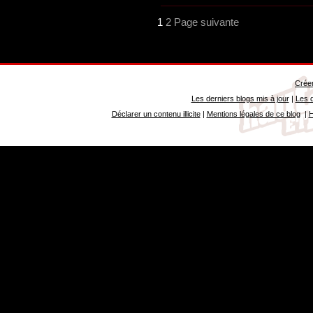
1
2
Page suivante
Créer
Les derniers blogs mis à jour
|
Les d
Déclarer un contenu illicite
|
Mentions légales de ce blog
|
H