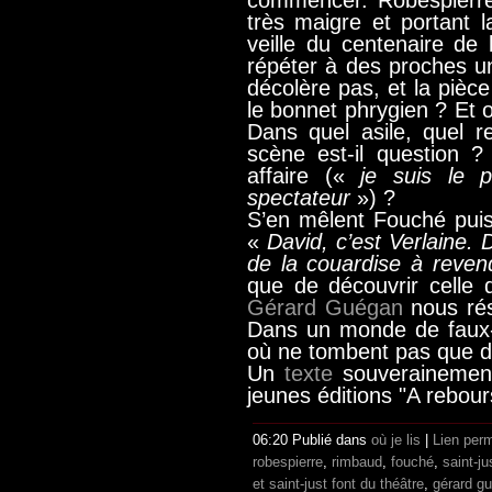
commencer. Robespierre 
très maigre et portant 
veille du centenaire de 
répéter à des proches 
décolère pas, et la pièce
le bonnet phrygien ? E
Dans quel asile, quel r
scène est-il question 
affaire («
je suis le p
spectateur
») ?
S’en mêlent Fouché puis
«
David, c’est Verlaine. 
de la couardise à reven
que de découvrir celle
Gérard
Guégan
nous rés
Dans un monde de faux-s
où ne tombent pas que 
Un
texte
souverainement 
jeunes éditions "A rebour
06:20 Publié dans
où je lis
|
Lien per
robespierre
,
rimbaud
,
fouché
,
saint-ju
et saint-just font du théâtre
,
gérard g