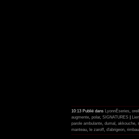
10:13 Publié dans
LyonnÈseries
,
orei
augmente
,
polar
,
SIGNATURES
|
Lie
parole ambulante
,
dumal
,
akkouche
,
manteau
,
le zaroff
,
d'abrigeon
,
rimba