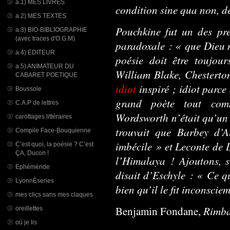
a.1) MES LIVRES
condition sine qua non, d
a.2) MES TEXTES
Pouchkine fut un des pre
a.3) BIO-BIBLIOGRAPHIE
(avec traces d'O.G.M)
paradoxale : « que Dieu m
a.4) EDITEUR
poésie doit être toujou
a.5) ANIMATEUR DU
William Blake, Chesterto
CABARET POETIQUE
idiot
inspiré ; idiot parce
Boussole
grand poète tout comm
C.A.P de lettres
Wordsworth n’était qu’un 
carottages littéraires
trouvait que Barbey d’A
Compile Face-Bouquienne
imbécile » et Leconte de 
C’est quoi, la poésie ? C’est
ÇA, Ducon !
l’Himalaya ! Ajoutons, s
Ephéméride
disait d’Eschyle : « Ce que
LyonnÈseries
bien qu’il le fit inconscie
mes clics sans mes claques
Rimba
Benjamin Fondane,
oreillettes
où je lis