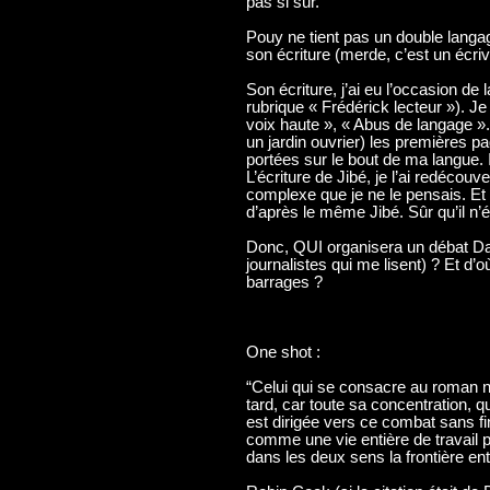
pas si sûr.
Pouy ne tient pas un double langa
son écriture (merde, c’est un écriva
Son écriture, j’ai eu l’occasion de
rubrique « Frédérick lecteur »). Je
voix haute », « Abus de langage ». 
un jardin ouvrier) les premières p
portées sur le bout de ma langue. 
L’écriture de Jibé, je l’ai redécouve
complexe que je ne le pensais. Et p
d’après le même Jibé. Sûr qu’il n’écr
Donc, QUI organisera un débat Dan
journalistes qui me lisent) ? Et d’o
barrages ?
One shot :
“Celui qui se consacre au roman no
tard, car toute sa concentration, qu
est dirigée vers ce combat sans fin
comme une vie entière de travail p
dans les deux sens la frontière ent