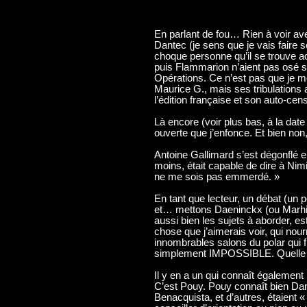
En parlant de fou… Rien à voir av
Dantec (je sens que je vais faire 
choque personne qu’il se trouve a
puis Flammarion n’aient pas osé s
Opérations. Ce n’est pas que je me
Maurice G., mais ses tribulations a
l’édition française et son auto-ce
Là encore (voir plus bas, à la date
ouverte que j’enfonce. Et bien non,
Antoine Gallimard s’est dégonflé e
moins, était capable de dire à Nimi
ne me sois pas emmerdé. »
En tant que lecteur, un débat (un 
et… mettons Daeninckx (ou Marhic
aussi bien les sujets à aborder, es
chose que j’aimerais voir, qui nour
innombrables salons du polar qui f
simplement IMPOSSIBLE. Quelle rad
Il y en a un qui connaît également 
C’est Pouy. Pouy connaît bien Dant
Benacquista, et d’autres, étaient «