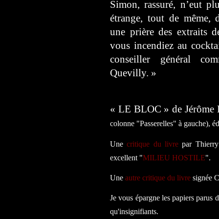
Simon, rassuré, n’eut plu
étrange, tout de même,
une prière des extraits 
vous incendiez au cockt
conseiller général co
Quevilly. »
« LE BLOC » de Jérôme
colonne "Passerelles" à gauche), éd
Une
critique du livre
par Thierry 
excellent "
MILIEU HOSTILE
".
Une
autre critique du livre
signée C
Je vous épargne les papiers parus d
qu'insignifiants.