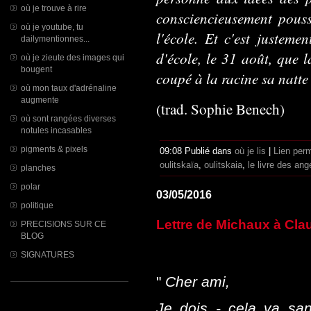
où je trouve à rire
consciencieusement pouss
où je youtube, tu
l'école. Et c'est justeme
dailymentionnes...
d'école, le 31 août, que l
où je zieute des images qui
bougent
coupé à la racine sa natte
où mon taux d'adrénaline
augmente
(trad. Sophie Benech)
où sont rangées diverses
notules incasables
pigments & pixels
09:08 Publié dans
où je lis
|
Lien per
oulitskaïa
,
oulitskaia
,
le livre des ang
planches
polar
03/05/2016
politique
Lettre de Michaux à Clau
PRECISIONS SUR CE
BLOG
SIGNATURES
"
Cher ami,
Je dois - cela va san