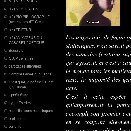
a.1) MES LIVRES
a.2) MES TEXTES
a.3) BIO-BIBLIOGRAPHIE
(avec traces d'O.G.M)
a.4) EDITEUR
Les anges qui, de façon gé
a.5) ANIMATEUR DU
CABARET POETIQUE
statistiques, n'en savent p
Boussole
des humains (certains sup
C.A.P de lettres
qui agissent, et c'est à c
carottages littéraires
le monde tous les meilleur
Compile Face-Bouquienne
reste, la majorité des ge
C’est quoi, la poésie ? C’est
acte.
ÇA, Ducon !
C'est à cette espèce
Ephéméride
qu'appartenait la peti
LyonnÈseries
mes clics sans mes claques
accompli son premier act
oreillettes
en se coupant elle-mêm
où je lis
personne aux idées des pl