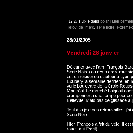
12:27 Publié dans
polar
|
Lien perman
leroy
,
gallimard
,
série noire
,
extrême-d
28/01/2005
Vendredi 28 janvier
Déjeuner avec l’ami François Barc
Série Noire) au resto croix-roussi
est en résidence d’auteur à Lyon po
Exupéry la semaine dernière, en 
vu le boulevard de la Croix-Rouss
Montréal. Le marché baignait dan
cramponner à une rampe pour conto
Bellevue. Mais pas de glissade auj
Tout à la joie des retrouvailles, j’a
Série Noire.
Hier, François a fait du vélo. Il e
roues qui l’écrit).