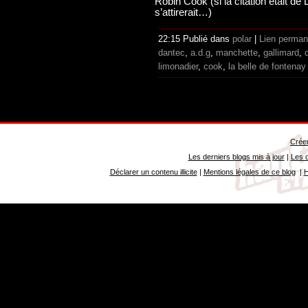
Robin Cook (si la citation était de 
s’attirerait…)
22:15 Publié dans
polar
|
Lien perman
dantec
,
a.d.g
,
manchette
,
gallimard
,
limonadier
,
cook
,
la belle de fontenay
Créer
Les derniers blogs mis à jour
|
Les d
Déclarer un contenu illicite
|
Mentions légales de ce blog
|
H