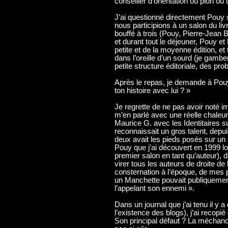
conseiller d’orientation ou pion o
J’ai questionné directement Pouy 
nous participions à un salon du liv
bouffé à trois (Pouy, Pierre-Jean 
et durant tout le déjeuner, Pouy e
petite et de la moyenne édition, et 
dans l’oreille d’un sourd (je gamb
petite structure éditoriale, des pro
Après le repas, je demande à Pouy
ton histoire avec lui ? »
Je regrette de ne pas avoir noté im
m’en parlé avec une réelle chaleur 
Maurice G. avec les Identitaires su
reconnaissait un gros talent, dep
deux avait les pieds posés sur un c
Pouy que j’ai découvert en 1999 lo
premier salon en tant qu’auteur), da
virer tous les auteurs de droite d
consternation à l’époque, de mes p
un Manchette pouvait publiquement
l’appelant son ennemi ».
Dans un journal que j’ai tenu il y 
l’existence des blogs), j’ai recopi
Son principal défaut ? La méchance