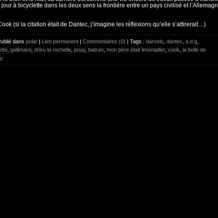
jour à bicyclette dans les deux sens la frontière entre un pays civilisé et l’Allemag
ok (si la citation était de Dantec, j’imagine les réflexions qu’elle s’attirerait…)
Publié dans
polar
|
Lien permanent
|
Commentaires (0)
| Tags :
barcelo
,
dantec
,
a.d.g
,
tte
,
gallimard
,
drieu la rochelle
,
pouy
,
balzan
,
mon père était limonadier
,
cook
,
la belle de
ay