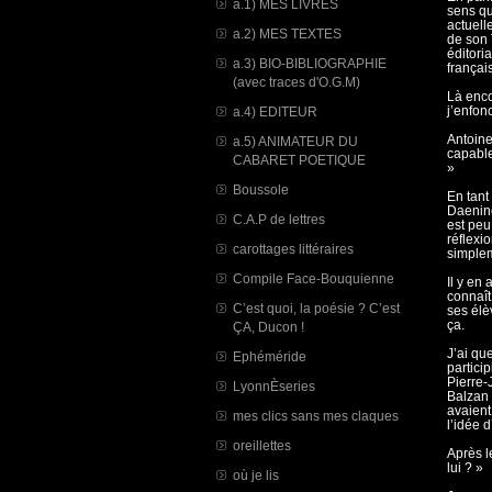
a.1) MES LIVRES
sens qu
actuell
a.2) MES TEXTES
de son 
éditoria
a.3) BIO-BIBLIOGRAPHIE
françai
(avec traces d'O.G.M)
Là enco
j’enfon
a.4) EDITEUR
Antoine
a.5) ANIMATEUR DU
capable
CABARET POETIQUE
»
Boussole
En tant
Daeninc
C.A.P de lettres
est peu
réflexi
carottages littéraires
simplem
Compile Face-Bouquienne
Il y en
connaît
C’est quoi, la poésie ? C’est
ses élè
ça.
ÇA, Ducon !
J’ai qu
Ephéméride
particip
Pierre-
LyonnÈseries
Balzan 
avaient
mes clics sans mes claques
l’idée d
oreillettes
Après l
lui ? »
où je lis