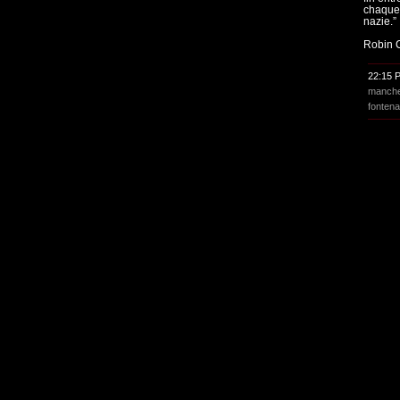
chaque 
nazie.”
Robin Co
22:15 
manche
fonten