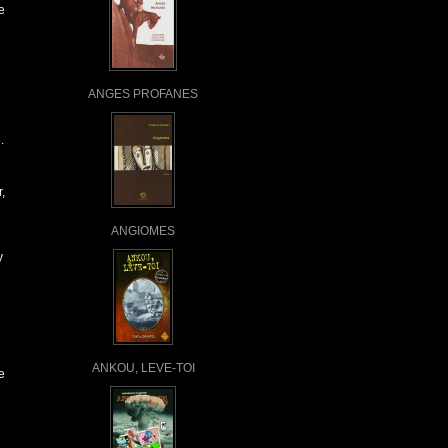
e
ANGES PROFANES
.
,
ANGIOMES
y
ANKOU, LEVE-TOI
e