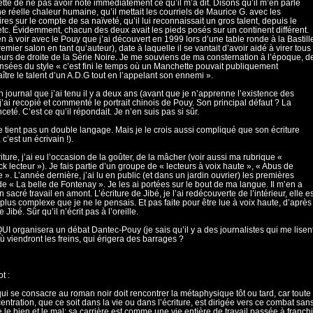
ette de ne pas avoir noté immédiatement ce qu’il m’a dit. Disons qu’il m’en parlé
e réelle chaleur humaine, qu’il mettait les courriels de Maurice G. avec les
ires sur le compte de sa naïveté, qu’il lui reconnaissait un gros talent, depuis le
etc. Évidemment, chacun des deux avait les pieds posés sur un continent différent.
en à voir avec le Pouy que j’ai découvert en 1999 lors d’une table ronde à la Bastill
emier salon en tant qu’auteur), date à laquelle il se vantait d’avoir aidé à virer tous
eurs de droite de la Série Noire. Je me souviens de ma consternation à l’époque, d
sées du style « c’est fini le temps où un Manchette pouvait publiquement
ître le talent d’un A.D.G tout en l’appelant son ennemi ».
 journal que j’ai tenu il y a deux ans (avant que je n’apprenne l’existence des
 j’ai recopié et commenté le portrait chinois de Pouy. Son principal défaut ? La
eté. C’est ce qu’il répondait. Je n’en suis pas si sûr.
 tient pas un double langage. Mais je le crois aussi compliqué que son écriture
c’est un écrivain !).
iture, j’ai eu l’occasion de la goûter, de la mâcher (voir aussi ma rubrique «
ck lecteur »). Je fais partie d’un groupe de « lecteurs à voix haute », « Abus de
 ». L’année dernière, j’ai lu en public (et dans un jardin ouvrier) les premières
e « La belle de Fontenay ». Je les ai portées sur le bout de ma langue. Il m’en a
 sacré travail en amont. L’écriture de Jibé, je l’ai redécouverte de l’intérieur, elle es
plus complexe que je ne le pensais. Et pas faite pour être lue à voix haute, d’après
Jibé. Sûr qu’il n’écrit pas à l’oreille.
UI organisera un débat Dantec-Pouy (je sais qu’il y a des journalistes qui me lisen
où viendront les freins, qui érigera des barrages ?
t :
qui se consacre au roman noir doit rencontrer la métaphysique tôt ou tard, car toute
entration, que ce soit dans la vie ou dans l’écriture, est dirigée vers ce combat san
re le bien et le mal; sa carrière est comme une vie entière de travail passée à franchi