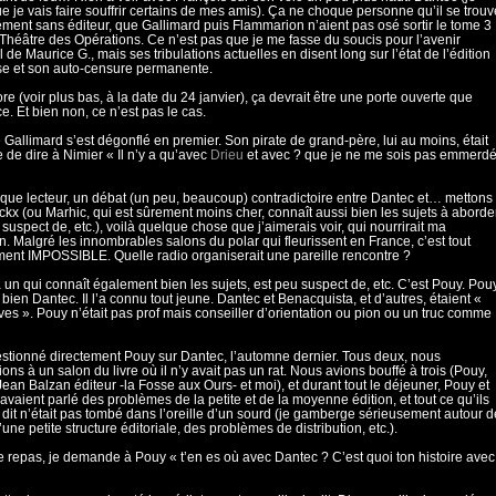
e je vais faire souffrir certains de mes amis). Ça ne choque personne qu’il se trouv
ement sans éditeur, que Gallimard puis Flammarion n’aient pas osé sortir le tome 3
Théâtre des Opérations. Ce n’est pas que je me fasse du soucis pour l’avenir
l de Maurice G., mais ses tribulations actuelles en disent long sur l’état de l’édition
se et son auto-censure permanente.
re (voir plus bas, à la date du 24 janvier), ça devrait être une porte ouverte que
ce. Et bien non, ce n’est pas le cas.
 Gallimard s’est dégonflé en premier. Son pirate de grand-père, lui au moins, était
 de dire à Nimier « Il n’y a qu’avec
Drieu
et avec ? que je ne me sois pas emmerdé
 que lecteur, un débat (un peu, beaucoup) contradictoire entre Dantec et… mettons
kx (ou Marhic, qui est sûrement moins cher, connaît aussi bien les sujets à aborder
 suspect de, etc.), voilà quelque chose que j’aimerais voir, qui nourrirait ma
on. Malgré les innombrables salons du polar qui fleurissent en France, c’est tout
ent IMPOSSIBLE. Quelle radio organiserait une pareille rencontre ?
 a un qui connaît également bien les sujets, est peu suspect de, etc. C’est Pouy. Pou
 bien Dantec. Il l’a connu tout jeune. Dantec et Benacquista, et d’autres, étaient «
ves ». Pouy n’était pas prof mais conseiller d’orientation ou pion ou un truc comme
estionné directement Pouy sur Dantec, l’automne dernier. Tous deux, nous
ions à un salon du livre où il n’y avait pas un rat. Nous avions bouffé à trois (Pouy,
Jean Balzan éditeur -la Fosse aux Ours- et moi), et durant tout le déjeuner, Pouy et
avaient parlé des problèmes de la petite et de la moyenne édition, et tout ce qu’ils
 dit n’était pas tombé dans l’oreille d’un sourd (je gamberge sérieusement autour d
’une petite structure éditoriale, des problèmes de distribution, etc.).
e repas, je demande à Pouy « t’en es où avec Dantec ? C’est quoi ton histoire avec