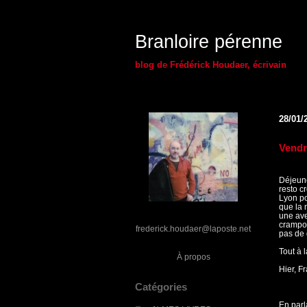
Branloire pérenne
blog de Frédérick Houdaer, écrivain
28/01/
Vendr
Déjeune
resto c
Lyon po
que la 
une ave
crampon
frederick.houdaer@laposte.net
pas de 
Tout à l
À propos
Hier, Fr
Catégories
En parl