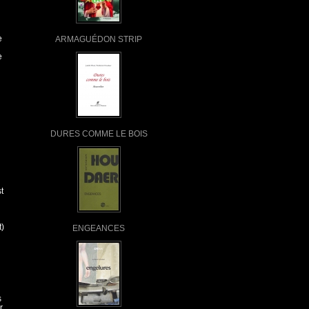
e
ARMAGUÉDON STRIP
e
DURES COMME LE BOIS
t
t)
ENGEANCES
s
r