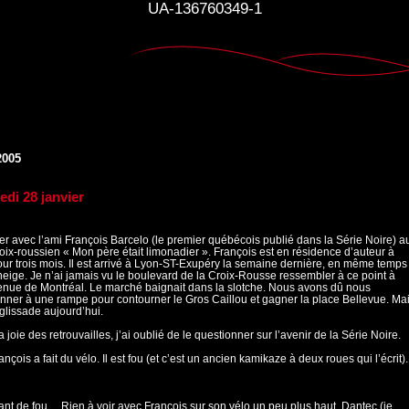
UA-136760349-1
2005
edi 28 janvier
r avec l’ami François Barcelo (le premier québécois publié dans la Série Noire) a
roix-roussien « Mon père était limonadier ». François est en résidence d’auteur à
ur trois mois. Il est arrivé à Lyon-ST-Exupéry la semaine dernière, en même temps
neige. Je n’ai jamais vu le boulevard de la Croix-Rousse ressembler à ce point à
nue de Montréal. Le marché baignait dans la slotche. Nous avons dû nous
ner à une rampe pour contourner le Gros Caillou et gagner la place Bellevue. Ma
glissade aujourd’hui.
a joie des retrouvailles, j’ai oublié de le questionner sur l’avenir de la Série Noire.
ançois a fait du vélo. Il est fou (et c’est un ancien kamikaze à deux roues qui l’écrit).
ant de fou… Rien à voir avec François sur son vélo un peu plus haut. Dantec (je