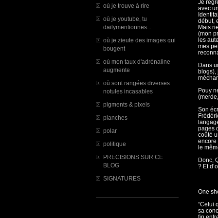
Je regr
où je trouve à rire
avec un
Identita
où je youtube, tu
début, 
dailymentionnes...
Mais ri
(mon pr
les aut
où je zieute des images qui
mes pen
bougent
reconna
où mon taux d'adrénaline
Dans un
augmente
blogs),
méchanc
où sont rangées diverses
Pouy ne
notules incasables
(merde, 
pigments & pixels
Son écr
Frédéri
planches
langage
pages d
polar
coûté un
encore 
politique
le même 
PRECISIONS SUR CE
Donc, Q
BLOG
? Et d’
SIGNATURES
One sho
“Celui 
sa conc
fin ent