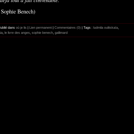
. Sophie Benech)
Publié dans
où je lis
|
Lien permanent
|
Commentaires (0)
| Tags :
ludmila oulitskaïa
,
ia
,
le livre des anges
,
sophie benech
,
gallimard