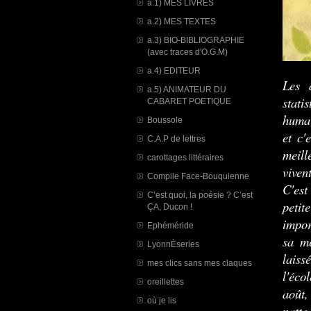
a.1) MES LIVRES
a.2) MES TEXTES
a.3) BIO-BIBLIOGRAPHIE
(avec traces d'O.G.M)
a.4) EDITEUR
Les 
a.5) ANIMATEUR DU
stati
CABARET POETIQUE
humai
Boussole
et c'
C.A.P de lettres
meill
carottages littéraires
viven
Compile Face-Bouquienne
C'est
C’est quoi, la poésie ? C’est
peti
ÇA, Ducon !
impor
Ephéméride
sa mè
LyonnÈseries
laiss
mes clics sans mes claques
l'éco
oreillettes
août,
où je lis
natte