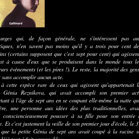
anges qui, de façon générale, ne s'intéressent pas au
stiques, n'en savent pas moins qu'il y a trois pour cent de
ns (certains supposent que c'est sept pour cent) qui agissent
est à cause d'eux que se produisent dans le monde tous le
eurs évènements (et les pires !). Le reste, la majorité des gens
t sans accomplir aucun acte.
 à cette espèce rare de ceux qui agissent qu'appartenait l
te Génia Reznikova, qui avait accompli son premier act
tant à l'âge de sept ans en se coupant elle-même la natte qu
re, une personne aux idées des plus traditionnelles, avai
é consciencieusement pousser à sa fille pour son entrée 
le. Et c'est justement la veille de son premier jour d'école, le 
 que la petite Génia de sept ans avait coupé à la racine s
 déjà tout à fait convenable.