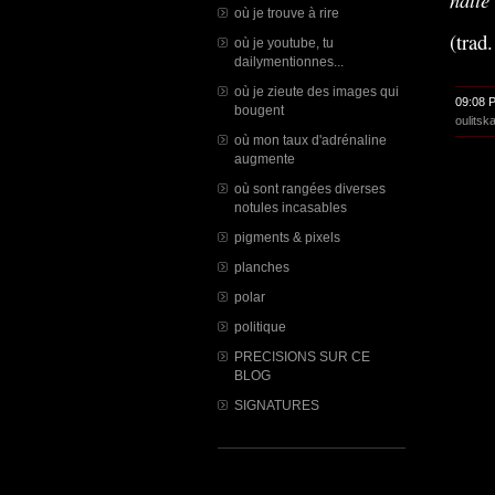
où je trouve à rire
(trad
où je youtube, tu
dailymentionnes...
où je zieute des images qui
09:08 
bougent
oulitska
où mon taux d'adrénaline
augmente
où sont rangées diverses
notules incasables
pigments & pixels
planches
polar
politique
PRECISIONS SUR CE
BLOG
SIGNATURES