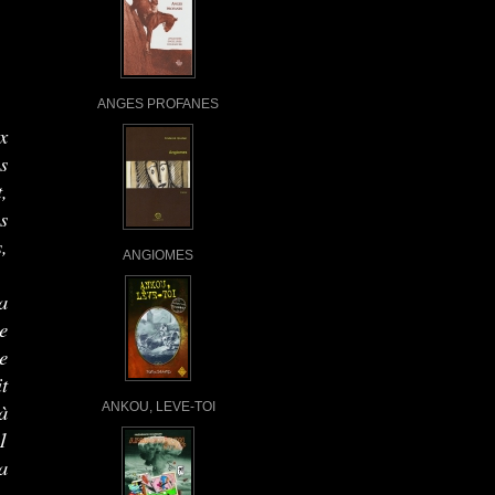
ANGES PROFANES
x
s
,
s
,
ANGIOMES
a
e
e
t
à
ANKOU, LEVE-TOI
31
a