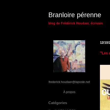
Branloire pérenne
blog de Frédérick Houdaer, écrivain
12/10/
"Les 
frederick.houdaer@laposte.net
À propos
Catégories