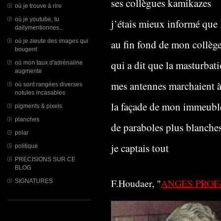
ses collègues kamikazes
où je trouve à rire
où je youtube, tu
j’étais mieux informé que 
dailymentionnes...
où je zieute des images qui
au fin fond de mon collèg
bougent
qui a dit que la masturbat
où mon taux d'adrénaline
augmente
mes antennes marchaient à 
où sont rangées diverses
notules incasables
la façade de mon immeuble 
pigments & pixels
planches
de paraboles plus blanches
polar
je captais tout
politique
PRECISIONS SUR CE
BLOG
F.Houdaer, "
ANGES PROF
SIGNATURES