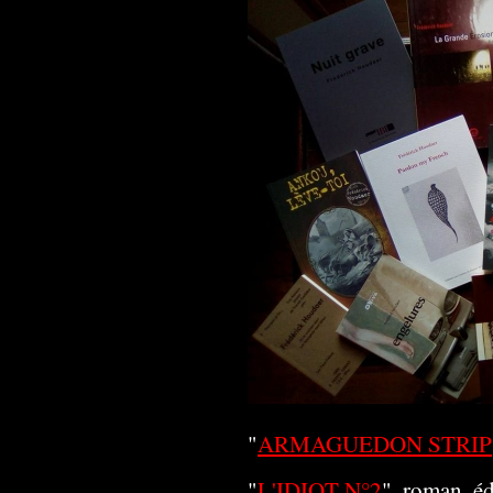
"
ARMAGUEDON STRIP
"
L'IDIOT N°2
", roman, é