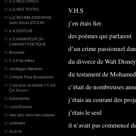
a.1) MES LIVRES
V.H.S
a.2) MES TEXTES
a.3) BIO-BIBLIOGRAPHIE
j’en étais fier
(avec traces d'O.G.M)
a.4) EDITEUR
des poèmes qui parlaient
a.5) ANIMATEUR DU
CABARET POETIQUE
d’un crime passionnel dans
Boussole
du divorce de Walt Disney
C.A.P de lettres
carottages littéraires
du testament de Mohamed
Compile Face-Bouquienne
c’était de nombreuses ann
C’est quoi, la poésie ? C’est
ÇA, Ducon !
j’étais au courant des pr
Ephéméride
LyonnÈseries
j’étais le seul
mes clics sans mes claques
il n’avait pas commencé de
oreillettes
où je lis