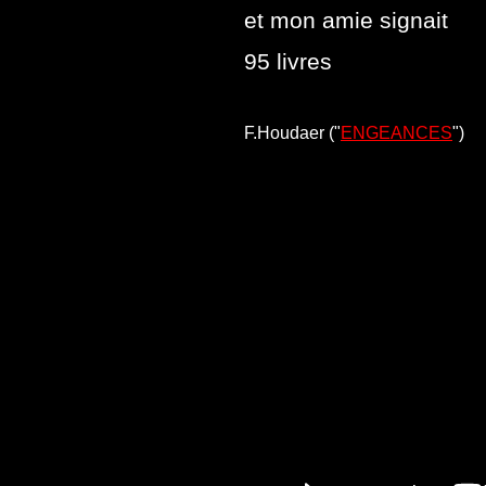
et mon amie signait
95 livres
F.Houdaer ("
ENGEANCES
")