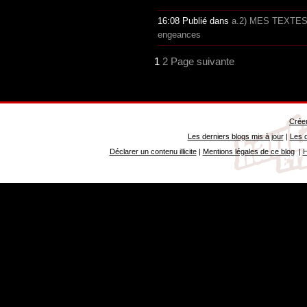
16:08 Publié dans
a.2) MES TEXTE
engeances
1
2
Page suivante
Créer
Les derniers blogs mis à jour
|
Les d
Déclarer un contenu illicite
|
Mentions légales de ce blog
|
H