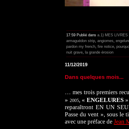
17:59 Publié dans
a.1) MES LIVRES
armaguédon strip
,
angiomes
,
engelur
pardon my french
,
fire notice
,
pourquo
nuit grave
,
la grande érosion
11/12/2019
Dans quelques mois...
…
mes trois premiers rec
»
, «
ENGELURES
2005
reparaîtront EN UN SE
Passe du vent », sous le t
avec une préface de
Jean 