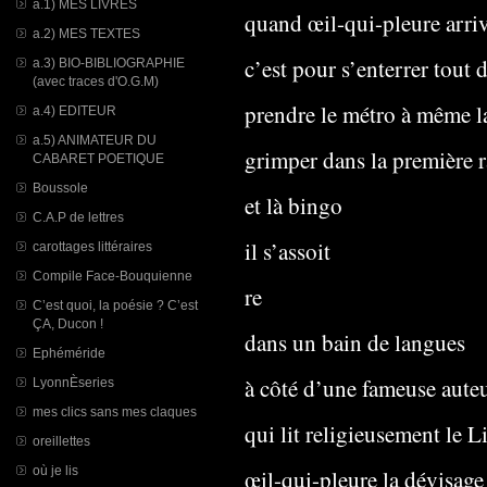
a.1) MES LIVRES
quand œil-qui-pleure arriv
a.2) MES TEXTES
c’est pour s’enterrer tout d
a.3) BIO-BIBLIOGRAPHIE
(avec traces d'O.G.M)
prendre le métro à même l
a.4) EDITEUR
a.5) ANIMATEUR DU
grimper dans la première 
CABARET POETIQUE
Boussole
et là bingo
C.A.P de lettres
il s’assoit
carottages littéraires
Compile Face-Bouquienne
re
C’est quoi, la poésie ? C’est
ÇA, Ducon !
dans un bain de langues
Ephéméride
à côté d’une fameuse auteu
LyonnÈseries
mes clics sans mes claques
qui lit religieusement le L
oreillettes
où je lis
œil-qui-pleure la dévisage