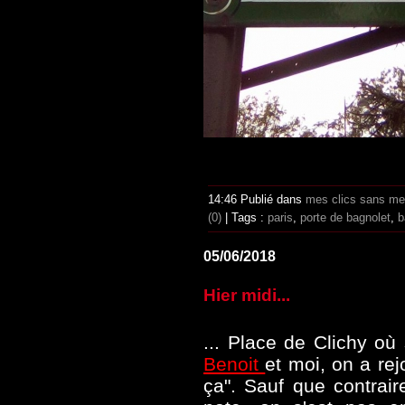
14:46 Publié dans
mes clics sans me
(0)
| Tags :
paris
,
porte de bagnolet
,
b
05/06/2018
Hier midi...
... Place de Clichy où
Benoit
et moi, on a r
ça". Sauf que contrai