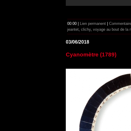
00:00 |
Lien permanent
|
Commentaire
jeantet
,
clichy
,
voyage au bout de la n
03/06/2018
Cyanomètre (1789)