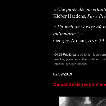
« Une purée déconcertante
Paris Pre
Kléber Haedens,
« Un récit de voyage où to
qu’importe ? »
Arts,
Georges Arnaud,
29 
04:35 Publié dans
où je lis
|
Lien per
insolite
,
jean-paul clébert
,
clébert
,
pat
arnaud
,
georges arnaud
02/09/2019
Demande de recommanda