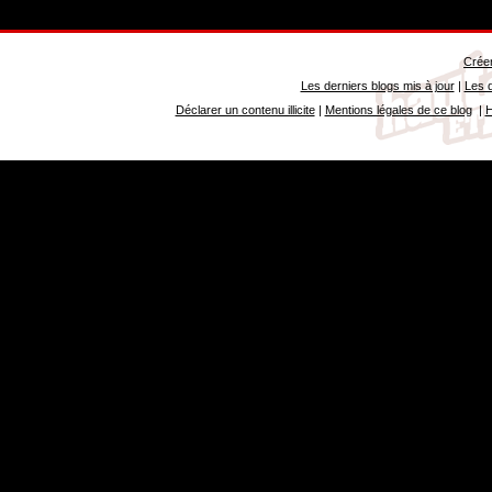
Créer
Les derniers blogs mis à jour
|
Les d
Déclarer un contenu illicite
|
Mentions légales de ce blog
|
H