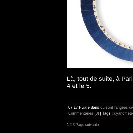
Là, tout de suite, à Pa
4 et le 5.
07:17 Publié dans
où sont rangées di
Commentaires (0)
| Tags :
cyanomètr
1
2
3
Page suivante