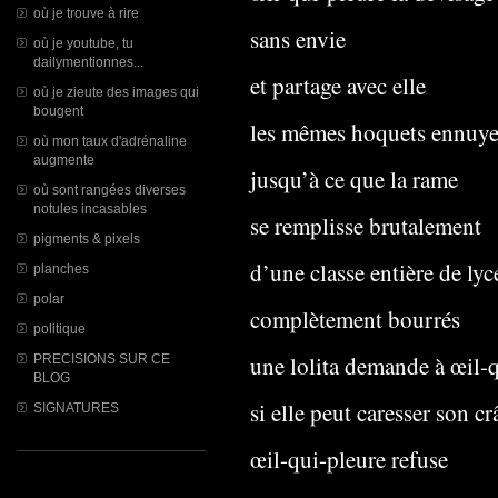
où je trouve à rire
sans envie
où je youtube, tu
dailymentionnes...
et partage avec elle
où je zieute des images qui
bougent
les mêmes hoquets ennuy
où mon taux d'adrénaline
augmente
jusqu’à ce que la rame
où sont rangées diverses
notules incasables
se remplisse brutalement
pigments & pixels
d’une classe entière de lyc
planches
polar
complètement bourrés
politique
une lolita demande à œil-
PRECISIONS SUR CE
BLOG
si elle peut caresser son c
SIGNATURES
œil-qui-pleure refuse