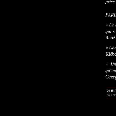
prise
PARI
« Le 
qui s
René 
« Une
Kléb
« Un
qu’im
Geor
04:35 
paul cl