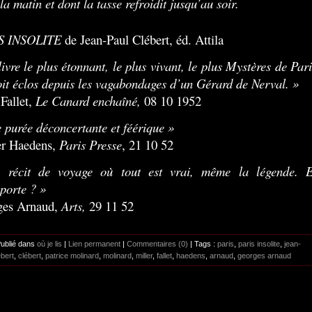
 la matin et dont la tasse refroidit jusqu’au soir.
S INSOLITE
de Jean-Paul Clébert, éd. Attila
livre le plus étonnant, le plus vivant, le plus Mystères de Pari
oit éclos depuis les vagabondages d’un Gérard de Nerval. »
Fallet,
Le Canard enchaîné,
08 10 1952
 purée déconcertante et féérique »
er Haedens,
Paris Presse
, 21 10 52
 récit de voyage où tout est vrai, même la légende. E
porte ? »
ges Arnaud,
Arts,
29 11 52
Publié dans
où je lis
|
Lien permanent
|
Commentaires (0)
| Tags :
paris
,
paris insolite
,
jean-
ébert
,
clébert
,
patrice molinard
,
molinard
,
miller
,
fallet
,
haedens
,
arnaud
,
georges arnaud