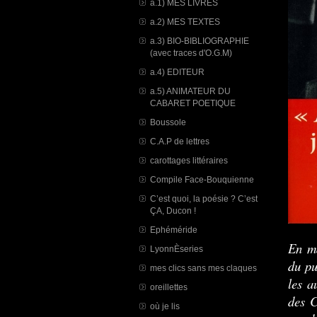
a.1) MES LIVRES
a.2) MES TEXTES
a.3) BIO-BIBLIOGRAPHIE
(avec traces d'O.G.M)
a.4) EDITEUR
a.5) ANIMATEUR DU
CABARET POETIQUE
Boussole
C.A.P de lettres
carottages littéraires
Compile Face-Bouquienne
C’est quoi, la poésie ? C’est
ÇA, Ducon !
Ephéméride
En ma
LyonnÈseries
du pu
mes clics sans mes claques
les a
oreillettes
des C
où je lis