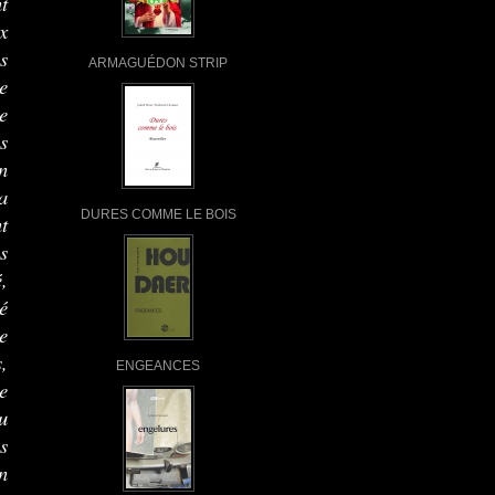
t
x
ns
ARMAGUÉDON STRIP
e
e
s
n
a
DURES COMME LE BOIS
t
s
é,
é
e
,
ENGEANCES
e
u
s
n