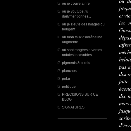
ou de
où je trouve à rire
fréqu
où je youtube, tu
et vi
dailymentionnes...
les 
où je zieute des images qui
Guis
bougent
dépas
où mon taux d'adrénaline
augmente
affre
où sont rangées diverses
mécha
notules incasables
belot
pigments & pixels
pas a
planches
discr
polar
fait
politique
écono
dix m
PRECISIONS SUR CE
BLOG
mais 
SIGNATURES
jusqu
scrib
d’écr