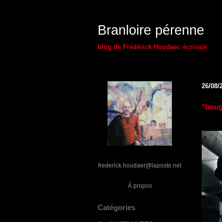
Branloire pérenne
blog de Frédérick Houdaer, écrivain
26/08/
"boug
frederick.houdaer@laposte.net
À propos
Catégories