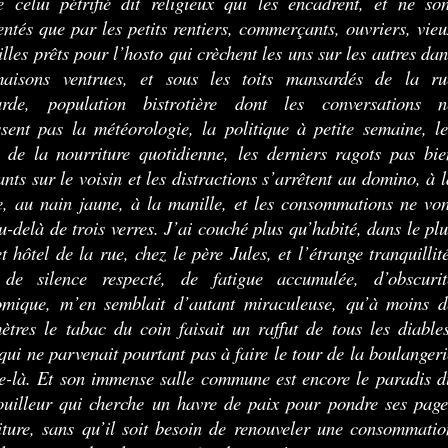
 celui pétrifié dit religieux qui les encadrent, et ne son
entés que par les petits rentiers, commerçants, ouvriers, vieu
eilles prêts pour l’hosto qui crèchent les uns sur les autres da
maisons ventrues, et sous les toits mansardés de la ru
arde, population bistrotière dont les conversations n
sent pas la météorologie, la politique à petite semaine, le
s de la nourriture quotidienne, les derniers ragots pas bie
nts sur le voisin et les distractions s’arrêtent au domino, à l
e, au nain jaune, à la manille, et les consommations ne von
u-delà de trois verres. J’ai couché plus qu’habité, dans le plu
et hôtel de la rue, chez le père Jules, et l’étrange tranquillit
e de silence respecté, de fatigue accumulée, d’obscurit
mique, m’en semblait d’autant miraculeuse, qu’à moins d
ètres le tabac du coin faisait un raffut de tous les diables
qui ne parvenait pourtant pas à faire le tour de la boulangeri
e-là. Et son immense salle commune est encore le paradis d
ouilleur qui cherche un havre de paix pour pondre ses page
iture, sans qu’il soit besoin de renouveler une consommatio