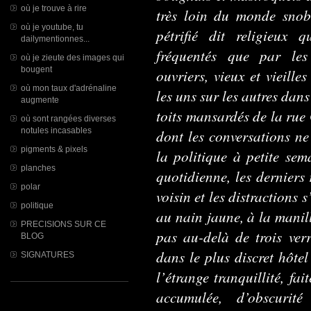
où je trouve à rire
très loin du monde snobi
où je youtube, tu
pétrifié dit religieux 
dailymentionnes...
fréquentés que par les 
où je zieute des images qui
bougent
ouvriers, vieux et vieille
où mon taux d'adrénaline
les uns sur les autres dans
augmente
toits mansardés de la rue 
où sont rangées diverses
notules incasables
dont les conversations ne
pigments & pixels
la politique à petite sema
planches
quotidienne, les derniers
polar
voisin et les distractions 
politique
au nain jaune, à la manil
PRECISIONS SUR CE
pas au-delà de trois verr
BLOG
dans le plus discret hôtel
SIGNATURES
l’étrange tranquillité, fai
accumulée, d’obscurit