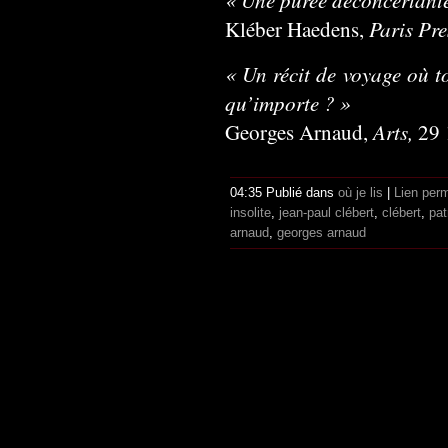
Paris Pre
Kléber Haedens,
« Un récit de voyage où to
qu’importe ? »
Arts,
Georges Arnaud,
29 
04:35 Publié dans
où je lis
|
Lien per
insolite
,
jean-paul clébert
,
clébert
,
pat
arnaud
,
georges arnaud