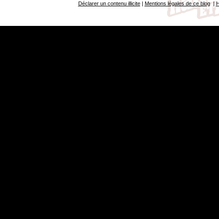
Déclarer un contenu illicite
|
Mentions légales de ce blog
|
H