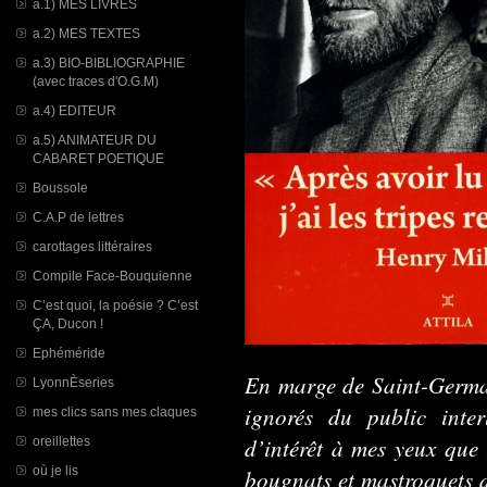
a.1) MES LIVRES
a.2) MES TEXTES
a.3) BIO-BIBLIOGRAPHIE
(avec traces d'O.G.M)
a.4) EDITEUR
a.5) ANIMATEUR DU
CABARET POETIQUE
Boussole
C.A.P de lettres
carottages littéraires
Compile Face-Bouquienne
C’est quoi, la poésie ? C’est
ÇA, Ducon !
Ephéméride
En marge de Saint-Germain
LyonnÈseries
ignorés du public inte
mes clics sans mes claques
d’intérêt à mes yeux que l
oreillettes
où je lis
bougnats et mastroquets d