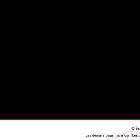
Créer
Les derniers blogs mis à jour
|
Les d