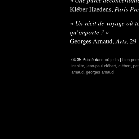
Paris Pre
Kléber Haedens,
« Un récit de voyage où to
qu’importe ? »
Arts,
Georges Arnaud,
29 
04:35 Publié dans
où je lis
|
Lien per
insolite
,
jean-paul clébert
,
clébert
,
pat
arnaud
,
georges arnaud