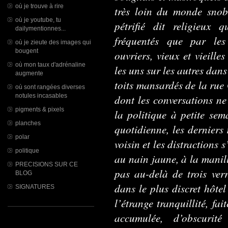
où je trouve à rire
très loin du monde snobi
où je youtube, tu
pétrifié dit religieux 
dailymentionnes...
fréquentés que par les 
où je zieute des images qui
bougent
ouvriers, vieux et vieille
où mon taux d'adrénaline
les uns sur les autres dans
augmente
toits mansardés de la rue 
où sont rangées diverses
notules incasables
dont les conversations ne
pigments & pixels
la politique à petite sema
planches
quotidienne, les derniers
polar
voisin et les distractions 
politique
au nain jaune, à la manil
PRECISIONS SUR CE
pas au-delà de trois verr
BLOG
dans le plus discret hôtel
SIGNATURES
l’étrange tranquillité, fai
accumulée, d’obscurit