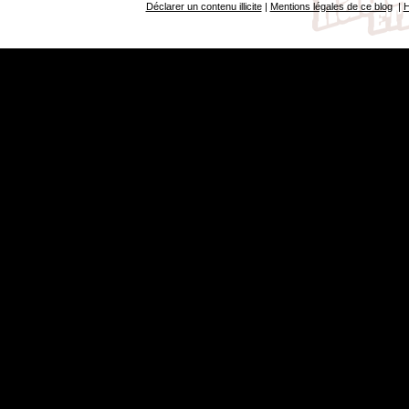
Déclarer un contenu illicite
|
Mentions légales de ce blog
|
H