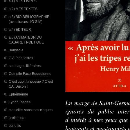
a.1) MES LIVRES
a.2) MES TEXTES
a.3) BIO-BIBLIOGRAPHIE
(avec traces d'O.G.M)
a.4) EDITEUR
a.5) ANIMATEUR DU
CABARET POETIQUE
Boussole
C.A.P de lettres
carottages littéraires
Compile Face-Bouquienne
C’est quoi, la poésie ? C’est
ÇA, Ducon !
Ephéméride
En marge de Saint-Germain
LyonnÈseries
ignorés du public inte
mes clics sans mes claques
d’intérêt à mes yeux que l
oreillettes
où je lis
bougnats et mastroquets d