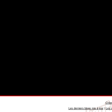
Créer
Les derniers blogs mis à jour
|
Les d