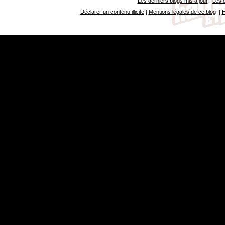
Les derniers blogs mis à jour
|
Les d
Déclarer un contenu illicite
|
Mentions légales de ce blog
|
H