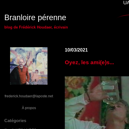
UA
Branloire pérenne
blog de Frédérick Houdaer, écrivain
10/03/2021
Oyez, les ami(e)s...
frederick.houdaer@laposte.net
À propos
Catégories