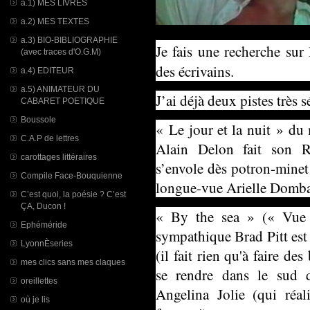
a.1) MES LIVRES
a.2) MES TEXTES
a.3) BIO-BIBLIOGRAPHIE
Je fais une recherche sur
(avec traces d'O.G.M)
des écrivains.
a.4) EDITEUR
a.5) ANIMATEUR DU
J’ai déjà deux pistes très s
CABARET POETIQUE
Boussole
« Le jour et la nuit » du
C.A.P de lettres
Alain Delon fait son R
carottages littéraires
s’envole dès potron-minet
Compile Face-Bouquienne
longue-vue Arielle Dombas
C’est quoi, la poésie ? C’est
ÇA, Ducon !
« By the sea » (« Vue 
Ephéméride
sympathique Brad Pitt est 
LyonnÈseries
(il fait rien qu'à faire de
mes clics sans mes claques
se rendre dans le sud 
oreillettes
Angelina Jolie (qui réa
où je lis