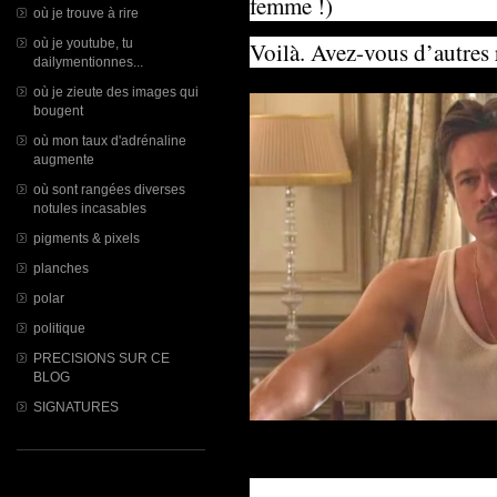
femme !)
où je trouve à rire
où je youtube, tu
Voilà. Avez-vous d’autres 
dailymentionnes...
où je zieute des images qui
bougent
où mon taux d'adrénaline
augmente
où sont rangées diverses
notules incasables
pigments & pixels
planches
polar
politique
PRECISIONS SUR CE
BLOG
SIGNATURES