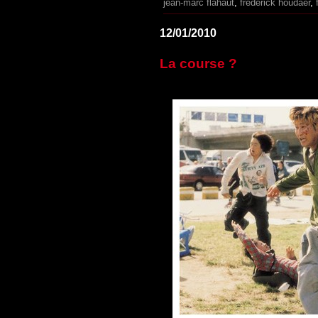
jean-marc flahaut
,
frédérick houdaer
,
12/01/2010
La course ?