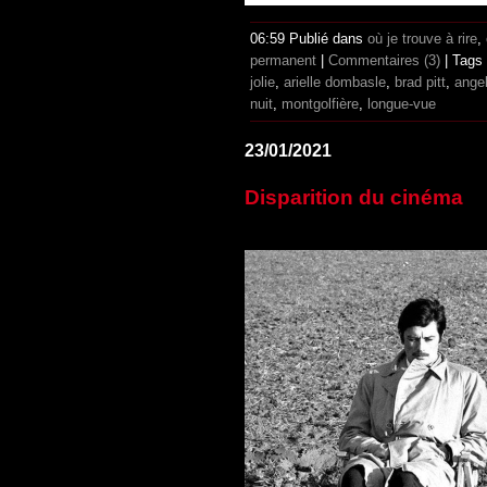
06:59 Publié dans
où je trouve à rire
,
permanent
|
Commentaires (3)
| Tags
jolie
,
arielle dombasle
,
brad pitt
,
angel
nuit
,
montgolfière
,
longue-vue
23/01/2021
Disparition du cinéma