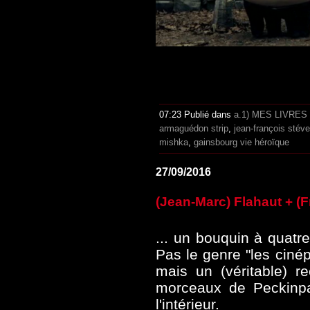
07:23 Publié dans
a.1) MES LIVRES
armaguédon strip
,
jean-françois stéve
mishka
,
gainsbourg vie héroïque
27/09/2016
(Jean-Marc) Flahaut + (
... un bouquin à quat
Pas le genre "les cinép
mais un (véritable) 
morceaux de Peckinpa
l'intérieur.