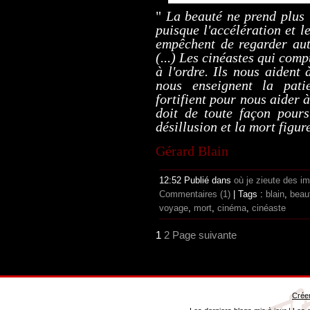
"
La beauté ne prend plus 
puisque l'accélération et l
empêchent de regarder aut
(...) Les cinéastes qui com
à l'ordre. Ils nous aident 
nous enseignent la pati
fortifient pour nous aider 
doit de toute façon pours
désillusion et la mort figu
Gérard
Blain
12:52 Publié dans
où je zieute des i
Commentaires (1)
| Tags :
blain
,
beau
voyage
,
mort
,
cinéma
,
cinéaste
1
2
Page suivante
Créer