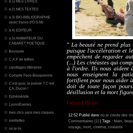
a.1) MES LIVRES
a.2) MES TEXTES
a.3) BIO-BIBLIOGRAPHIE
(avec traces d'O.G.M)
a.4) EDITEUR
a.5) ANIMATEUR DU
CABARET POETIQUE
"
La beauté ne prend plus 
puisque l'accélération et l
Boussole
empêchent de regarder aut
C.A.P de lettres
(...) Les cinéastes qui com
à l'ordre. Ils nous aident 
carottages littéraires
nous enseignent la pati
Compile Face-Bouquienne
fortifient pour nous aider 
C’est quoi, la poésie ? C’est
doit de toute façon pours
ÇA, Ducon !
désillusion et la mort figu
Ephéméride
Gérard
Blain
LyonnÈseries
mes clics sans mes claques
12:52 Publié dans
où je zieute des i
oreillettes
Commentaires (1)
| Tags :
blain
,
beau
voyage
,
mort
,
cinéma
,
cinéaste
où je lis