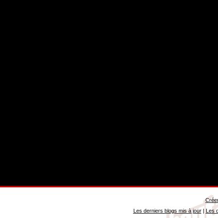
Créer
Les derniers blogs mis à jour
|
Les d