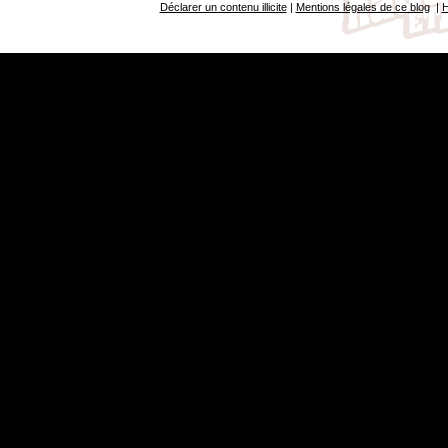
Déclarer un contenu illicite
|
Mentions légales de ce blog
|
H