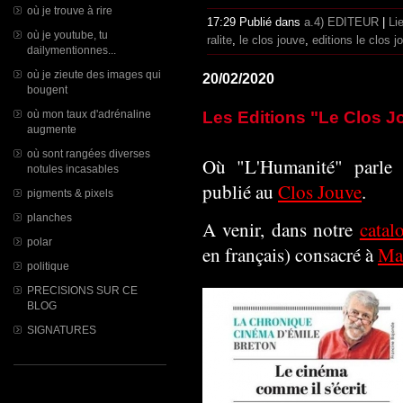
où je trouve à rire
17:29 Publié dans
a.4) EDITEUR
|
Li
où je youtube, tu
ralite
,
le clos jouve
,
editions le clos j
dailymentionnes...
où je zieute des images qui
20/02/2020
bougent
où mon taux d'adrénaline
Les Editions "Le Clos 
augmente
où sont rangées diverses
Où "L'Humanité" parle 
notules incasables
publié au
Clos Jouve
.
pigments & pixels
planches
A venir, dans notre
catal
polar
en français) consacré à
Ma
politique
PRECISIONS SUR CE
BLOG
SIGNATURES