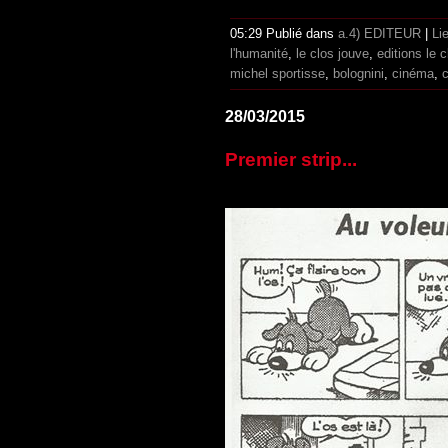
05:29 Publié dans
a.4) EDITEUR
|
Li
l'humanité
,
le clos jouve
,
editions le 
michel sportisse
,
bolognini
,
cinéma
,
c
28/03/2015
Premier strip...