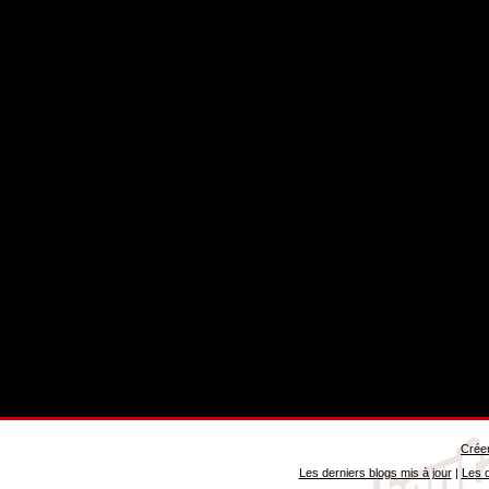
Créer
Les derniers blogs mis à jour
|
Les d