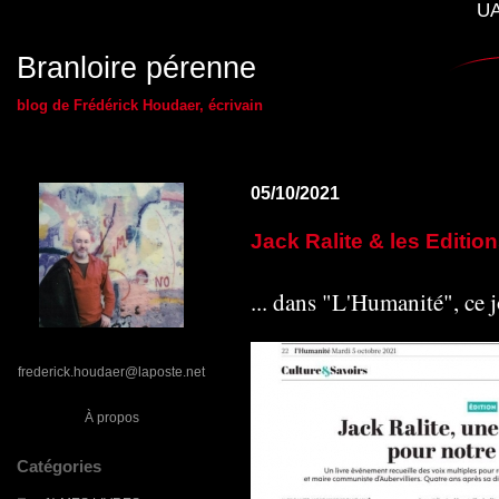
UA
Branloire pérenne
blog de Frédérick Houdaer, écrivain
05/10/2021
Jack Ralite & les Editio
... dans "L'Humanité", ce j
frederick.houdaer@laposte.net
À propos
Catégories