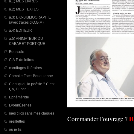
a.1) MES LIVRES
a.2) MES TEXTES
a.3) BIO-BIBLIOGRAPHIE
(avec traces d'O.G.M)
a.4) EDITEUR
a.5) ANIMATEUR DU
CABARET POETIQUE
Boussole
C.A.P de lettres
carottages littéraires
Compile Face-Bouquienne
C’est quoi, la poésie ? C’est
ÇA, Ducon !
Ephéméride
LyonnÈseries
mes clics sans mes claques
I
Commander l'ouvrage ?
oreillettes
où je lis