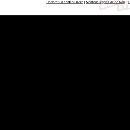
Déclarer un contenu illicite
|
Mentions légales de ce blog
|
H