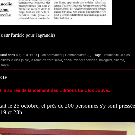
z sur l'article pour l'agrandir)
Publié dans
a.4) EDITEUR
|
Lien permanent
|
Commentaires (0)
| Tags :
l'humanité
,
le clos
editions le clos jouve
,
la rome d'ettore scola
,
scola
,
michel sportisse
,
bolognini
,
cinéma
,
italien
2019
it la soirée de lancement des Editions Le Clos Jouve...
'était le 25 octobre, et près de 200 personnes s'y sont pressée
 19 et 23h.