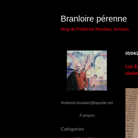
Branloire pérenne
blog de Frédérick Houdaer, écrivain
05/04/
Les E
ciném
frederick.houdaer@laposte.net
À propos
Catégories