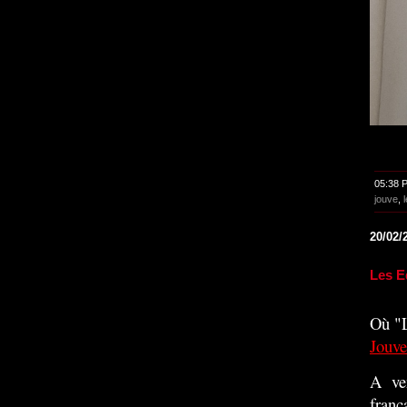
05:38 
jouve
,
20/02/
Les E
Où "L
Jouve
A ve
franç