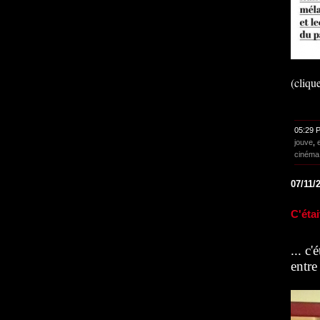
(clique
05:29 
jouve
,
cinéma 
07/11/
C'éta
... c
entre