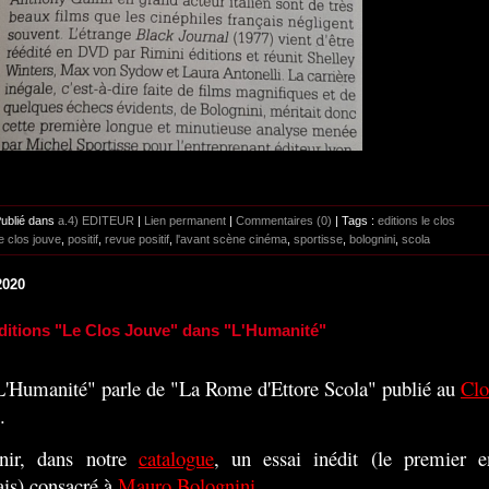
Publié dans
a.4) EDITEUR
|
Lien permanent
|
Commentaires (0)
| Tags :
editions le clos
le clos jouve
,
positif
,
revue positif
,
l'avant scène cinéma
,
sportisse
,
bolognini
,
scola
2020
ditions "Le Clos Jouve" dans "L'Humanité"
'Humanité" parle de "La Rome d'Ettore Scola" publié au
Clo
.
nir, dans notre
catalogue
, un essai inédit (le premier e
ais) consacré à
Mauro Bolognini
...