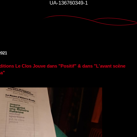
UA-136760349-1
2021
ditions Le Clos Jouve dans "Positif" & dans "L'avant scène
a"