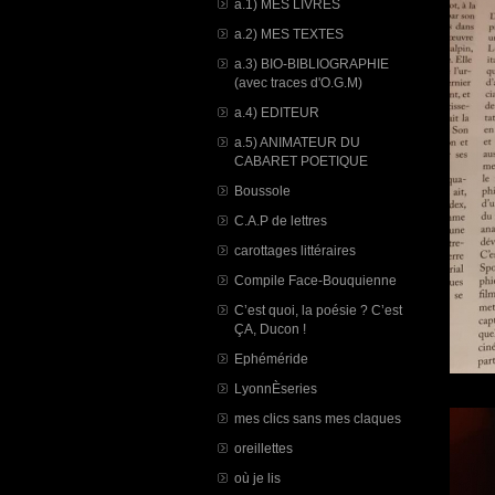
a.1) MES LIVRES
a.2) MES TEXTES
a.3) BIO-BIBLIOGRAPHIE
(avec traces d'O.G.M)
a.4) EDITEUR
a.5) ANIMATEUR DU
CABARET POETIQUE
Boussole
C.A.P de lettres
carottages littéraires
Compile Face-Bouquienne
C’est quoi, la poésie ? C’est
ÇA, Ducon !
Ephéméride
LyonnÈseries
mes clics sans mes claques
oreillettes
où je lis